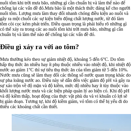
nuôi tôm khi trời mưa bão, những gì cần chuẩn bị và làm thế nào để
chống lại các vấn đề đó.Mưa bão là một thách thức đáng kể cho người
nuôi tôm. Lượng mưa làm thay đổi nhanh chóng điều kiện ao nuôi và
gây ra một chuỗi các sự kiện biến động chất lượng nước, từ đó làm
tôm còi cọc kém phát triển. Điều quan trọng là phải hiểu rõ những gì
có thể xảy ra trong các ao nuôi tôm khi trời mưa bão, những gì cần
chuẩn bị và làm thế nào để chống lại các vấn đề đó.
Điều gì xảy ra với ao tôm?
Mưa thường kéo theo sự giảm nhiệt độ, khoảng 5 đến 6°C. Do tôm
hấp thụ thức ăn nhiều hay ít phụ thuộc nhiều vào nhiệt độ, khi nhiệt độ
nước ao giảm 1°C thì sự tiêu thụ thức ăn của tôm giảm từ 5 đến 10%.
Nước mưa cũng sẽ làm thay đổi các thông số nước quan trọng khác do
sự pha loãng nước ao. Điều này sẽ dẫn đến việc giảm độ pH và gây ra
sự xáo trộn về độ mặn và độ kiềm, mức độ nhiều hay ít tùy thuộc vào
khối lượng nước mưa và các biện pháp quản lý ao hiện có. Khi độ pH
và độ kiềm thấp, hoạt động của thực vật phù du và vi khuẩn có lợi sẽ
bị gián đoạn. Tương tự, khi độ kiềm giảm, vỏ tôm có thể bị yếu đi do
thiếu các khoáng chất cần thiết.