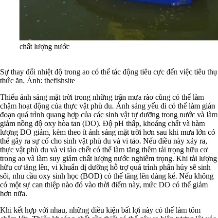
chất lượng nước
Sự thay đổi nhiệt độ trong ao có thể tác động tiêu cực đến việc tiêu thụ
thức ăn. Ảnh: thefishsite
Thiếu ánh sáng mặt trời trong những trận mưa rào cũng có thể làm
chậm hoạt động của thực vật phù du. Ánh sáng yếu đi có thể làm gián
đoạn quá trình quang hợp của các sinh vật tự dưỡng trong nước và làm
giảm nồng độ oxy hòa tan (DO). Độ pH thấp, khoáng chất và hàm
lượng DO giảm, kèm theo ít ánh sáng mặt trời hơn sau khi mưa lớn có
thể gây ra sự cố cho sinh vật phù du và vi tảo. Nếu điều này xảy ra,
thực vật phù du và vi tảo chết có thể làm tăng thêm tải trọng hữu cơ
trong ao và làm suy giảm chất lượng nước nghiêm trọng. Khi tải lượng
hữu cơ tăng lên, vi khuẩn dị dưỡng hỗ trợ quá trình phân hủy sẽ sinh
sôi, nhu cầu oxy sinh học (BOD) có thể tăng lên đáng kể. Nếu không
có một sự can thiệp nào đó vào thời điểm này, mức DO có thể giảm
hơn nữa.
Khi kết hợp với nhau, những điều kiện bất lợi này có thể làm tôm