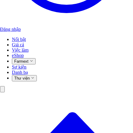
Đăng nhập
Nổi bật
Giá cả
Việc làm
eShop
Farmext
Sự kiện
Danh bạ
Thư viện