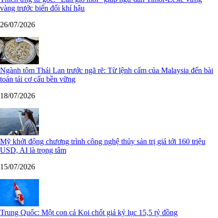
vàng trước biến đổi khí hậu
26/07/2026
Ngành tôm Thái Lan trước ngã rẽ: Từ lệnh cấm của Malaysia đến bài
toán tái cơ cấu bền vững
18/07/2026
Mỹ khởi động chương trình công nghệ thủy sản trị giá tới 160 triệu
USD, AI là trọng tâm
15/07/2026
Trung Quốc: Một con cá Koi chốt giá kỷ lục 15,5 tỷ đồng