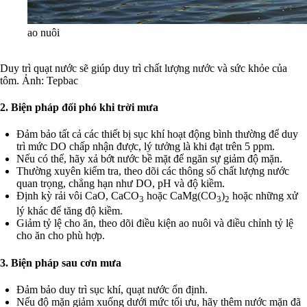
ao nuôi
Duy trì quạt nước sẽ giúp duy trì chất lượng nước và sức khỏe của
tôm. Ảnh: Tepbac
2. Biện pháp đối phó khi trời mưa
Đảm bảo tất cả các thiết bị sục khí hoạt động bình thường để duy
trì mức DO chấp nhận được, lý tưởng là khi đạt trên 5 ppm.
Nếu có thể, hãy xả bớt nước bề mặt để ngăn sự giảm độ mặn.
Thường xuyên kiểm tra, theo dõi các thông số chất lượng nước
quan trọng, chẳng hạn như DO, pH và độ kiềm.
Định kỳ rải vôi CaO, CaCO
hoặc CaMg(CO
)
hoặc những xử
3
3
2
lý khác để tăng độ kiềm.
Giảm tỷ lệ cho ăn, theo dõi điều kiện ao nuôi và điều chỉnh tỷ lệ
cho ăn cho phù hợp.
3. Biện pháp sau cơn mưa
Đảm bảo duy trì sục khí, quạt nước ổn định.
Nếu độ mặn giảm xuống dưới mức tối ưu, hãy thêm nước mặn đã