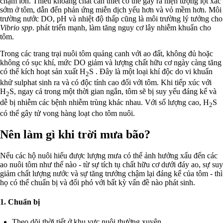
chậm lớn. Thiếu khoáng chất cần thiết có thể gây ra hiện tượng lột xác
sớm ở tôm, dẫn đến phản ứng miễn dịch yếu hơn và vỏ mềm hơn. Môi
trường nước DO, pH và nhiệt độ thấp
cũng là môi trường lý tưởng cho
Vibrio spp
. phát triển mạnh, làm tăng nguy cơ lây nhiễm khuẩn cho
tôm.
Trong các trang trại nuôi tôm quảng canh với ao đất, không đủ hoặc
không có sục khí, mức DO giảm và lượng chất hữu cơ ngày càng tăng
có thể kích hoạt sản xuất H
S . Đây là một loại khí độc do vi khuẩn
2
khử sulphat sinh ra và có độc tính cao đối với tôm. Khi tiếp xúc với
H
S, ngay cả trong một thời gian ngắn, tôm sẽ bị suy yếu đáng kể và
2
dễ bị nhiễm các bệnh nhiễm trùng khác nhau. Với số lượng cao, H
S
2
có thể gây tử vong hàng loạt cho tôm nuôi.
Nên làm gì khi trời mưa bão?
Nếu các hộ nuôi hiểu được lượng mưa có thể ảnh hưởng xấu đến các
ao nuôi tôm như thế nào - từ sự tích tụ chất hữu cơ dưới đáy ao, sự suy
giảm chất lượng nước và sự tăng trưởng chậm lại đáng kể của tôm - thì
họ có thể chuẩn bị và đối phó với bất kỳ vấn đề nào phát sinh.
1. Chuẩn bị
Theo dõi thời tiết ở khu vực nuôi thường xuyên.