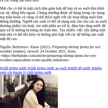
cả các trang trại nuôi tôm.
Mái che có thể là một cách đơn giản hơn để bảo vệ ao nuôi tôm khỏi
các tác động bên ngoài. Chúng thường được sử dụng trong các trang
trại tuần hoàn và cũng có thể thích nghi với các hoạt động nuôi tôm
thông thường. Người sản xuất có thể sử dụng mái che cho các ao nuôi
thương phẩm của hoặc che một phần ao xử lý, đảm bảo rằng nước đã
qua xử lý không bị loãng do mưa bão. Tuy nhiên, việc xây dựng một
mái nhà có thể tốn kém và không phù hợp với các hệ thống sản xuất
mật độ cao.
Nguồn: Reference: Alune (2021).
Preparing shrimp farms for wet
weather
[online], viewed: 24 October 2021, from:
<https://thefishsite.com/articles/preparing-shrimp-farms-for-wet-
weather-aquaculture-water-quality-indonesia>
#chất lượng nước
#chất lượng nước ao nuôi
#nhiệt độ nước
#phiêu
sinh vật
#quản lý chất lượng nước