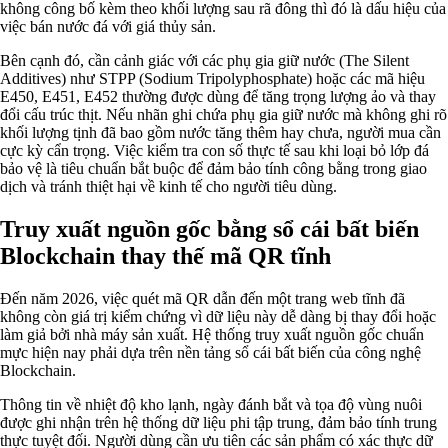
không công bố kèm theo khối lượng sau rã đông thì đó là dấu hiệu của
việc bán nước đá với giá thủy sản.
Bên cạnh đó, cần cảnh giác với các phụ gia giữ nước (The Silent
Additives) như STPP (Sodium Tripolyphosphate) hoặc các mã hiệu
E450, E451, E452 thường được dùng để tăng trọng lượng ảo và thay
đổi cấu trúc thịt. Nếu nhãn ghi chứa phụ gia giữ nước mà không ghi rõ
khối lượng tịnh đã bao gồm nước tăng thêm hay chưa, người mua cần
cực kỳ cẩn trọng. Việc kiểm tra con số thực tế sau khi loại bỏ lớp đá
bảo vệ là tiêu chuẩn bắt buộc để đảm bảo tính công bằng trong giao
dịch và tránh thiệt hại về kinh tế cho người tiêu dùng.
Truy xuất nguồn gốc bằng sổ cái bất biến
Blockchain thay thế mã QR tĩnh
Đến năm 2026, việc quét mã QR dẫn đến một trang web tĩnh đã
không còn giá trị kiểm chứng vì dữ liệu này dễ dàng bị thay đổi hoặc
làm giả bởi nhà máy sản xuất. Hệ thống truy xuất nguồn gốc chuẩn
mực hiện nay phải dựa trên nền tảng sổ cái bất biến của công nghệ
Blockchain.
Thông tin về nhiệt độ kho lạnh, ngày đánh bắt và tọa độ vùng nuôi
được ghi nhận trên hệ thống dữ liệu phi tập trung, đảm bảo tính trung
thực tuyệt đối. Người dùng cần ưu tiên các sản phẩm có xác thực dữ