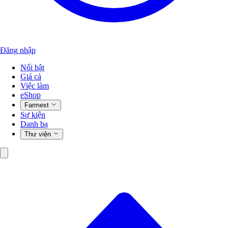
Đăng nhập
Nổi bật
Giá cả
Việc làm
eShop
Farmext
Sự kiện
Danh bạ
Thư viện