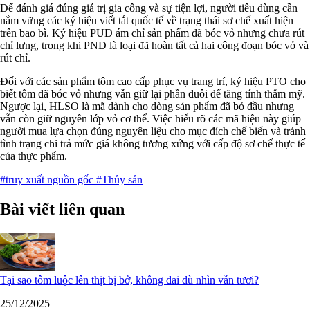
Để đánh giá đúng giá trị gia công và sự tiện lợi, người tiêu dùng cần
nắm vững các ký hiệu viết tắt quốc tế về trạng thái sơ chế xuất hiện
trên bao bì. Ký hiệu PUD ám chỉ sản phẩm đã bóc vỏ nhưng chưa rút
chỉ lưng, trong khi PND là loại đã hoàn tất cả hai công đoạn bóc vỏ và
rút chỉ.
Đối với các sản phẩm tôm cao cấp phục vụ trang trí, ký hiệu PTO cho
biết tôm đã bóc vỏ nhưng vẫn giữ lại phần đuôi để tăng tính thẩm mỹ.
Ngược lại, HLSO là mã dành cho dòng sản phẩm đã bỏ đầu nhưng
vẫn còn giữ nguyên lớp vỏ cơ thể. Việc hiểu rõ các mã hiệu này giúp
người mua lựa chọn đúng nguyên liệu cho mục đích chế biến và tránh
tình trạng chi trả mức giá không tương xứng với cấp độ sơ chế thực tế
của thực phẩm.
#truy xuất nguồn gốc
#Thủy sản
Bài viết liên quan
Tại sao tôm luộc lên thịt bị bở, không dai dù nhìn vẫn tươi?
25/12/2025