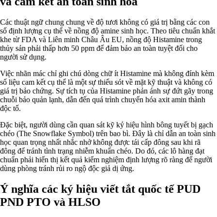
và cam kết an toàn sinh hóa
Các thuật ngữ chung chung về độ tươi không có giá trị bằng các con
số định lượng cụ thể về nồng độ amine sinh học. Theo tiêu chuẩn khắt
khe từ FDA và Liên minh Châu Âu EU, nồng độ Histamine trong
thủy sản phải thấp hơn 50 ppm để đảm bảo an toàn tuyệt đối cho
người sử dụng.
Việc nhãn mác chỉ ghi chú dòng chữ ít Histamine mà không đính kèm
số liệu cam kết cụ thể là một sự thiếu sót về mặt kỹ thuật và không có
giá trị bảo chứng. Sự tích tụ của Histamine phản ánh sự đứt gãy trong
chuỗi bảo quản lạnh, dẫn đến quá trình chuyển hóa axit amin thành
độc tố.
Đặc biệt, người dùng cần quan sát kỹ ký hiệu hình bông tuyết bị gạch
chéo (The Snowflake Symbol) trên bao bì. Đây là chỉ dẫn an toàn sinh
học quan trọng nhất nhắc nhở không được tái cấp đông sau khi rã
đông để tránh tình trạng nhiễm khuẩn chéo. Do đó, các lô hàng đạt
chuẩn phải hiển thị kết quả kiểm nghiệm định lượng rõ ràng để người
dùng phòng tránh rủi ro ngộ độc giả dị ứng.
Ý nghĩa các ký hiệu viết tắt quốc tế PUD
PND PTO và HLSO