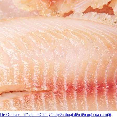
De-Odorase – từ chai “Deoray” huyền thoại đến tên gọi của cả một