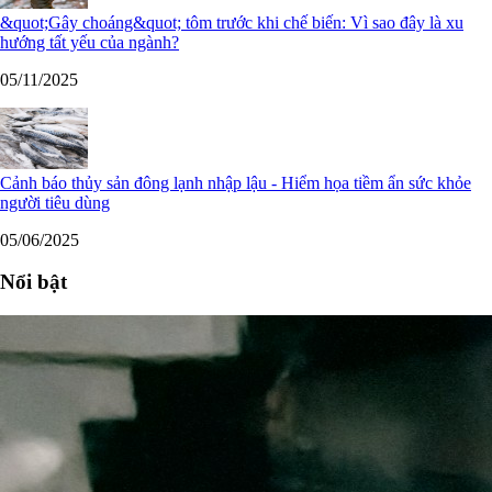
&quot;Gây choáng&quot; tôm trước khi chế biến: Vì sao đây là xu
hướng tất yếu của ngành?
05/11/2025
Cảnh báo thủy sản đông lạnh nhập lậu - Hiểm họa tiềm ẩn sức khỏe
người tiêu dùng
05/06/2025
Nổi bật