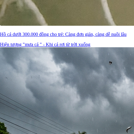
Hồ cá dưới 300.000 đồng cho trẻ: Càng đơn giản, càng dễ nuôi lâu
Hiện tượng "mưa cá " - Khi cá rơi từ trời xuống