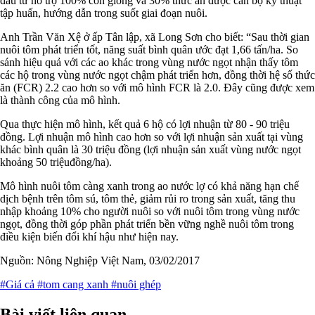
đầu tư hỗ trợ 100% con giống và 30% thức ăn được cán bộ kỹ thuật
tập huấn, hướng dẫn trong suốt giai đoạn nuôi.
Anh Trần Văn Xệ ở ấp Tân lập, xã Long Sơn cho biết: “Sau thời gian
nuôi tôm phát triển tốt, năng suất bình quân ước đạt 1,66 tấn/ha. So
sánh hiệu quả với các ao khác trong vùng nước ngọt nhận thấy tôm
các hộ trong vùng nước ngọt chậm phát triển hơn, đồng thời hệ số thức
ăn (FCR) 2.2 cao hơn so với mô hình FCR là 2.0. Đây cũng được xem
là thành công của mô hình.
Qua thực hiện mô hình, kết quả 6 hộ có lợi nhuận từ 80 - 90 triệu
đồng. Lợi nhuận mô hình cao hơn so với lợi nhuận sản xuất tại vùng
khác bình quân là 30 triệu đồng (lợi nhuận sản xuất vùng nước ngọt
khoảng 50 triệuđồng/ha).
Mô hình nuôi tôm càng xanh trong ao nước lợ có khả năng hạn chế
dịch bệnh trên tôm sú, tôm thẻ, giảm rủi ro trong sản xuất, tăng thu
nhập khoảng 10% cho người nuôi so với nuôi tôm trong vùng nước
ngọt, đồng thời góp phần phát triển bền vững nghề nuôi tôm trong
điều kiện biến đổi khí hậu như hiện nay.
Nguồn: Nông Nghiệp Việt Nam, 03/02/2017
#Giá cả
#tom cang xanh
#nuôi ghép
Bài viết liên quan