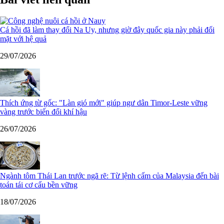
Cá hồi đã làm thay đổi Na Uy, nhưng giờ đây quốc gia này phải đối
mặt với hệ quả
29/07/2026
Thích ứng từ gốc: "Làn gió mới" giúp ngư dân Timor-Leste vững
vàng trước biến đổi khí hậu
26/07/2026
Ngành tôm Thái Lan trước ngã rẽ: Từ lệnh cấm của Malaysia đến bài
toán tái cơ cấu bền vững
18/07/2026