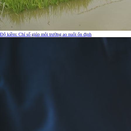
Độ kiềm: Chỉ số giúp môi trường ao nuôi ổn định