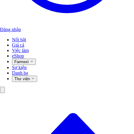
Đăng nhập
Nổi bật
Giá cả
Việc làm
eShop
Farmext
Sự kiện
Danh bạ
Thư viện