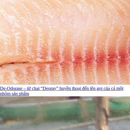
De-Odorase – từ chai “Deoray” huyền thoại đến tên gọi của cả một
nhóm sản phẩm