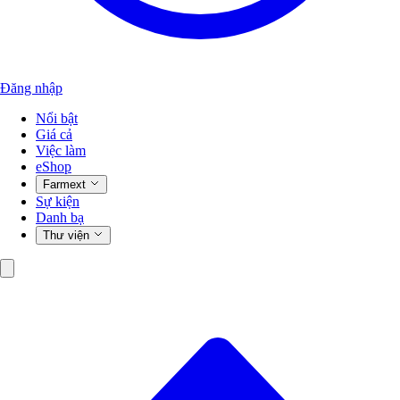
Đăng nhập
Nổi bật
Giá cả
Việc làm
eShop
Farmext
Sự kiện
Danh bạ
Thư viện