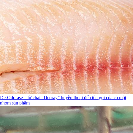
De-Odorase – từ chai “Deoray” huyền thoại đến tên gọi của cả một
nhóm sản phẩm