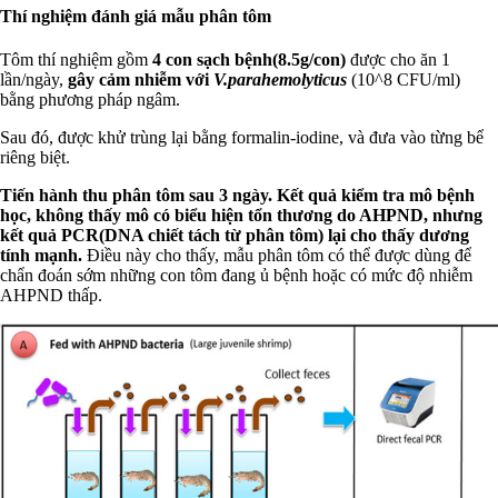
Thí nghiệm đánh giá mẫu phân tôm
Tôm thí nghiệm gồm
4 con sạch bệnh(8.5g/con)
được cho ăn 1
lần/ngày,
gây cảm nhiễm với
V.parahemolyticus
(10^8 CFU/ml)
bằng phương pháp ngâm.
Sau đó, được khử trùng lại bằng formalin-iodine, và đưa vào từng bể
riêng biệt.
Tiến hành thu phân tôm sau 3 ngày. Kết quả kiểm tra mô bệnh
học, không thấy mô có biểu hiện tổn thương do AHPND, nhưng
kết quả PCR(DNA chiết tách từ phân tôm) lại cho thấy dương
tính mạnh.
Điều này cho thấy, mẫu phân tôm có thể được dùng để
chẩn đoán sớm những con tôm đang ủ bệnh hoặc có mức độ nhiễm
AHPND thấp.