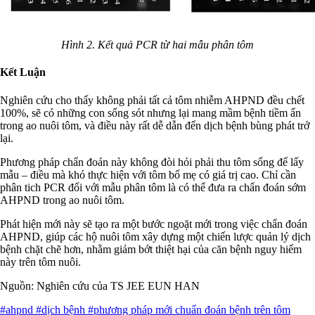
Hình 2. Kết quả PCR từ hai mẫu phân tôm
Kết Luận
Nghiên cứu cho thấy không phải tất cả tôm nhiễm AHPND đều chết
100%, sẽ có những con sống sót nhưng lại mang mầm bệnh tiềm ẩn
trong ao nuôi tôm, và điều này rất dễ dẫn đến dịch bệnh bùng phát trở
lại.
Phương pháp chẩn đoán này không đòi hỏi phải thu tôm sống để lấy
mẫu – điều mà khó thực hiện với tôm bố mẹ có giá trị cao. Chỉ cần
phân tich PCR đối với mẫu phân tôm là có thể đưa ra chẩn đoán sớm
AHPND trong ao nuôi tôm.
Phát hiện mới này sẽ tạo ra một bước ngoặt mới trong việc chẩn đoán
AHPND, giúp các hộ nuôi tôm xây dựng một chiến lược quản lý dịch
bệnh chặt chẽ hơn, nhằm giảm bớt thiệt hại của căn bệnh nguy hiểm
này trên tôm nuôi.
Nguồn: Nghiên cứu của TS JEE EUN HAN
#ahpnd
#dịch bệnh
#phương pháp mới chuẩn đoán bệnh trên tôm