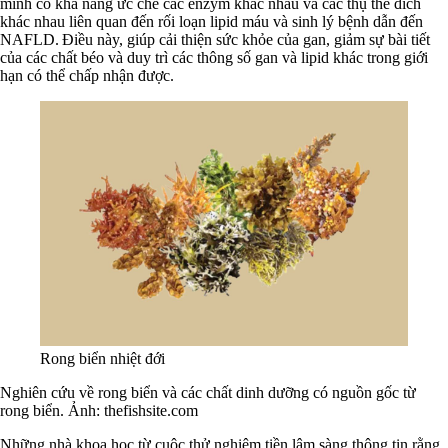
minh có khả năng ức chế các enzym khác nhau và các thụ thể đích
khác nhau liên quan đến rối loạn lipid máu và sinh lý bệnh dẫn đến
NAFLD. Điều này, giúp cải thiện sức khỏe của gan, giảm sự bài tiết
của các chất béo và duy trì các thông số gan và lipid khác trong giới
hạn có thể chấp nhận được.
Rong biển nhiệt đới
Nghiên cứu về rong biển và các chất dinh dưỡng có nguồn gốc từ
rong biển. Ảnh: thefishsite.com
Những nhà khoa học từ cuộc thử nghiệm tiền lâm sàng thông tin rằng,