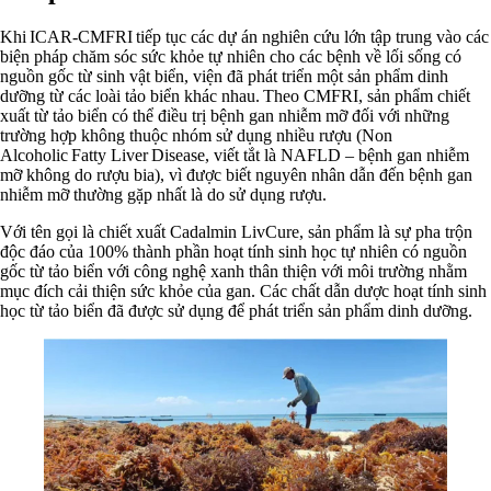
Khi ICAR-CMFRI tiếp tục các dự án nghiên cứu lớn tập trung vào các
biện pháp chăm sóc sức khỏe tự nhiên cho các bệnh về lối sống có
nguồn gốc từ sinh vật biển, viện đã phát triển một sản phẩm dinh
dưỡng từ các loài tảo biển khác nhau. Theo CMFRI, sản phẩm chiết
xuất từ ​​tảo biển có thể điều trị bệnh gan nhiễm mỡ đối với những
trường hợp không thuộc nhóm sử dụng nhiều rượu (Non
Alcoholic Fatty Liver Disease, viết tắt là NAFLD – bệnh gan nhiễm
mỡ không do rượu bia), vì được biết nguyên nhân dẫn đến bệnh gan
nhiễm mỡ thường gặp nhất là do sử dụng rượu.
Với tên gọi là chiết xuất Cadalmin LivCure, sản phẩm là sự pha trộn
độc đáo của 100% thành phần hoạt tính sinh học tự nhiên có nguồn
gốc từ ​​tảo biển với công nghệ xanh thân thiện với môi trường nhằm
mục đích cải thiện sức khỏe của gan. Các chất dẫn dược hoạt tính sinh
học từ tảo biển đã được sử dụng để phát triển sản phẩm dinh dưỡng.