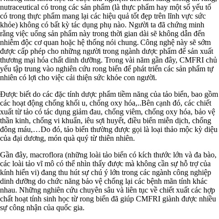
nutraceutical có trong các sản phẩm (là thực phẩm hay một số yếu tố
có trong thực phẩm mang lại các hiệu quả tốt đẹp trên lĩnh vực sức
khỏe) không có bất kỳ tác dụng phụ nào. Người ta đã chứng minh
rằng việc uống sản phẩm này trong thời gian dài sẽ không dẫn đến
nhiễm độc cơ quan hoặc hệ thống nói chung. Công nghệ này sẽ sớm
được cấp phép cho những người trong ngành dược phẩm để sản xuất
thương mại hóa chất dinh dưỡng. Trong vài năm gần đây, CMFRI chủ
yếu tập trung vào nghiên cứu rong biển để phát triển các sản phẩm tự
nhiên có lợi cho việc cải thiện sức khỏe con người.
Được biết do các đặc tính dược phẩm tiềm năng của tảo biển, bao gồm
các hoạt động chống khối u, chống oxy hóa,..Bên cạnh đó, các chiết
xuất từ tảo có tác dụng giảm đau, chống viêm, chống oxy hóa, bảo vệ
thần kinh, chống vi khuẩn, iêu sợi huyết, điều biến miễn dịch, chống
đông máu,…Do đó, tảo biển thường được gọi là loại thảo mộc kỳ diệu
của đại dương, món quà quý từ thiên nhiên.
Gần đây, macroflora (những loài tảo biển có kích thước lớn và đa bào,
các loài tảo vĩ mô có thể nhìn thấy được mà không cần sự hỗ trợ của
kính hiển vi) đang thu hút sự chú ý lớn trong các ngành công nghiệp
dinh dưỡng do chức năng bảo vệ chống lại các bệnh mãn tính khác
nhau. Những nghiên cứu chuyên sâu và liên tục về chiết xuất các hợp
chất hoạt tính sinh học từ rong biển đã giúp CMFRI giành được nhiều
sự công nhận của quốc gia.