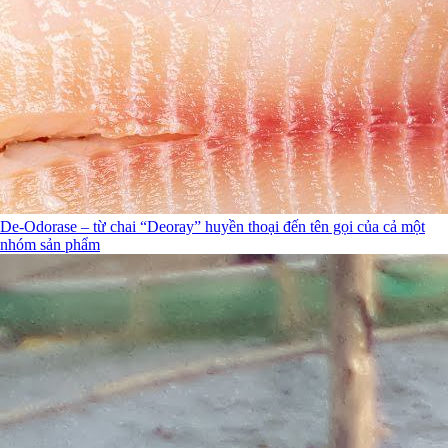
De-Odorase – từ chai “Deoray” huyền thoại đến tên gọi của cả một
nhóm sản phẩm