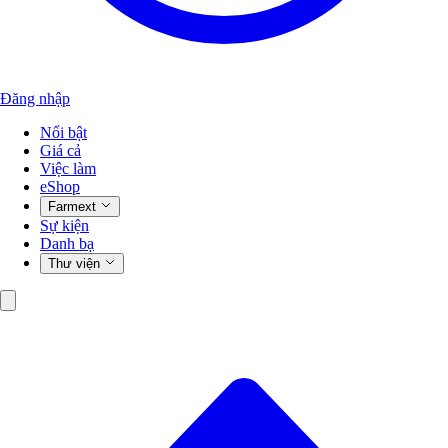
Đăng nhập
Nổi bật
Giá cả
Việc làm
eShop
Farmext
Sự kiện
Danh bạ
Thư viện