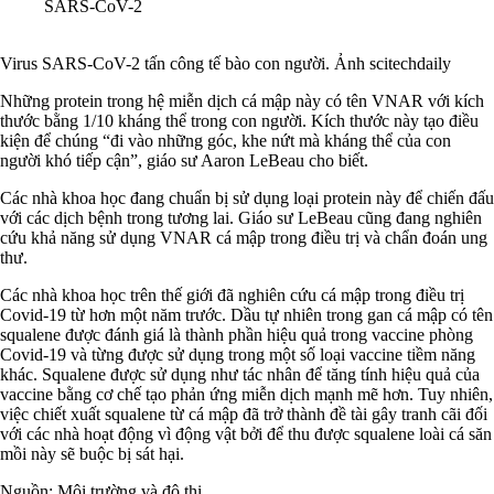
SARS-CoV-2
Virus SARS-CoV-2 tấn công tế bào con người. Ảnh scitechdaily
Những protein trong hệ miễn dịch cá mập này có tên VNAR với kích
thước bằng 1/10 kháng thể trong con người. Kích thước này tạo điều
kiện để chúng “đi vào những góc, khe nứt mà kháng thể của con
người khó tiếp cận”, giáo sư Aaron LeBeau cho biết.
Các nhà khoa học đang chuẩn bị sử dụng loại protein này để chiến đấu
với các dịch bệnh trong tương lai. Giáo sư LeBeau cũng đang nghiên
cứu khả năng sử dụng VNAR cá mập trong điều trị và chẩn đoán ung
thư.
Các nhà khoa học trên thế giới đã nghiên cứu cá mập trong điều trị
Covid-19 từ hơn một năm trước. Dầu tự nhiên trong gan cá mập có tên
squalene được đánh giá là thành phần hiệu quả trong vaccine phòng
Covid-19 và từng được sử dụng trong một số loại vaccine tiềm năng
khác. Squalene được sử dụng như tác nhân để tăng tính hiệu quả của
vaccine bằng cơ chế tạo phản ứng miễn dịch mạnh mẽ hơn. Tuy nhiên,
việc chiết xuất squalene từ cá mập đã trở thành đề tài gây tranh cãi đối
với các nhà hoạt động vì động vật bởi để thu được squalene loài cá săn
mồi này sẽ buộc bị sát hại.
Nguồn: Môi trường và đô thị