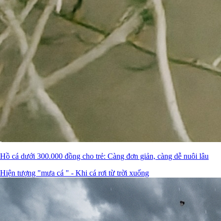
Hồ cá dưới 300.000 đồng cho trẻ: Càng đơn giản, càng dễ nuôi lâu
Hiện tượng "mưa cá " - Khi cá rơi từ trời xuống