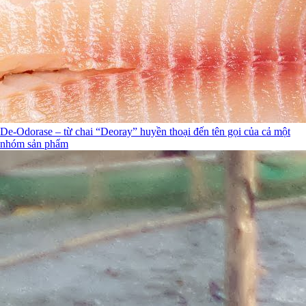
De-Odorase – từ chai “Deoray” huyền thoại đến tên gọi của cả một
nhóm sản phẩm