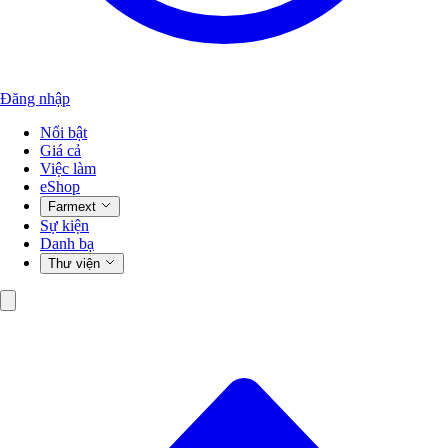
Đăng nhập
Nổi bật
Giá cả
Việc làm
eShop
Farmext
Sự kiện
Danh bạ
Thư viện