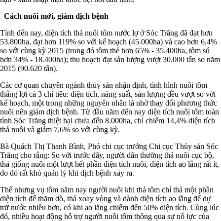
Cách nuôi mới, giảm dịch bệnh
Tính đến nay, diện tích thả nuôi tôm nước lợ ở Sóc Trăng đã đạt hơn
53.800ha, đạt hơn 119% so với kế hoạch (45.000ha) và cao hơn 6,4%
so với cùng kỳ 2015 (trong đó tôm thẻ hơn 65% - 35.400ha, tôm sú
hơn 34% - 18.400ha); thu hoạch đạt sản lượng vượt 30.000 tấn so năm
2015 (90.620 tấn).
Các cơ quan chuyên ngành thủy sản nhận định, tình hình nuôi tôm
thắng lợi cả 3 chỉ tiêu: diện tích, năng suất, sản lượng đều vượt so với
kế hoạch, một trong những nguyên nhân là nhờ thay đổi phương thức
nuôi nên giảm dịch bệnh. Từ đầu năm đến nay diện tích nuôi tôm toàn
tỉnh Sóc Trăng thiệt hại chưa đến 8.000ha, chỉ chiếm 14,4% diện tích
thả nuôi và giảm 7,6% so với cùng kỳ.
Bà Quách Thị Thanh Bình, Phó chi cục trưởng Chi cục Thủy sản Sóc
Trăng cho rằng: So với trước đây, người dân thường thả nuôi cục bộ,
thả giống nuôi một lượt hết phần diện tích nuôi, diện tích ao lắng rất ít,
do đó rất khó quản lý khi dịch bệnh xảy ra.
Thế nhưng vụ tôm năm nay người nuôi khi thả tôm chỉ thả một phần
diện tích để thăm dò, thả xoay vòng và dành diện tích ao lắng để dự
trữ nước nhiều hơn, có khi ao lắng chiếm đến 50% diện tích. Cùng lúc
đó, nhiều hoạt động hỗ trợ người nuôi tôm thông qua sự nỗ lực của