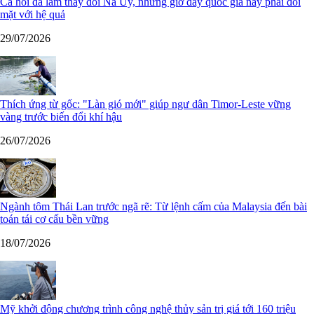
Cá hồi đã làm thay đổi Na Uy, nhưng giờ đây quốc gia này phải đối
mặt với hệ quả
29/07/2026
Thích ứng từ gốc: "Làn gió mới" giúp ngư dân Timor-Leste vững
vàng trước biến đổi khí hậu
26/07/2026
Ngành tôm Thái Lan trước ngã rẽ: Từ lệnh cấm của Malaysia đến bài
toán tái cơ cấu bền vững
18/07/2026
Mỹ khởi động chương trình công nghệ thủy sản trị giá tới 160 triệu