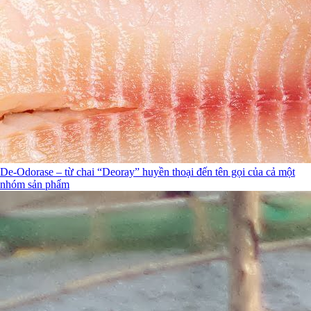
De-Odorase – từ chai “Deoray” huyền thoại đến tên gọi của cả một
nhóm sản phẩm