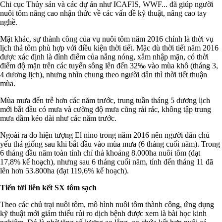
Chi cục Thủy sản và các dự án như ICAFIS, WWF... đã giúp người
nuôi tôm nâng cao nhận thức về các vấn đề kỹ thuật, nâng cao tay
nghề.
Mặt khác, sự thành công của vụ nuôi tôm năm 2016 chính là thời vụ
lịch thả tôm phù hợp với điều kiện thời tiết. Mặc dù thời tiết năm 2016
được xác định là đỉnh điểm của nắng nóng, xâm nhập mặn, có thời
điểm độ mặn trên các tuyến sông lên đến 32‰ vào mùa khô (tháng 3,
4 dương lịch), nhưng nhìn chung theo người dân thì thời tiết thuận
mùa.
Mùa mưa đến trễ hơn các năm trước, trung tuần tháng 5 dương lịch
mới bắt đầu có mưa và cường độ mưa cũng rải rác, không tập trung
mưa dầm kéo dài như các năm trước.
Ngoài ra do hiện tượng El nino trong năm 2016 nên người dân chủ
yếu thả giống sau khi bắt đầu vào mùa mưa (6 tháng cuối năm). Trong
6 tháng đầu năm toàn tỉnh chỉ thả khoảng 8.000ha nuôi tôm (đạt
17,8% kế hoạch), nhưng sau 6 tháng cuối năm, tính đến tháng 11 đã
lên hơn 53.800ha (đạt 119,6% kế hoạch).
Tiến tới liên kết SX tôm sạch
Theo các chủ trại nuôi tôm, mô hình nuôi tôm thành công, ứng dụng
kỹ thuật mới giảm thiểu rủi ro dịch bệnh được xem là bài học kinh