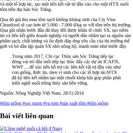
và một tổ hợp tác, tạo một liên kết vật tư đầu vào cho một HTX nuôi
tôm trên địa bàn Sóc Trăng.
Qua đó giá thu mua tôm sạch không kháng sinh của Cty Vina
Cleanfood sẽ cao hơn từ 5.000 - 7.000 đ/kg so với tôm trên thị trường.
Qua ghi nhận bước đầu đã thay đổi được khâu tổ chức SX, tạo niềm
tin và liên kết giữa doanh nghiệp và người dân nhằm tạo ra nguồn sản
phẩm sạch, chất lượng và ổn định đáp ứng yêu cầu của thị trường thế
giới và bỏ dần tập quán SX nhỏ nông hộ, manh mún như trước đây.
Trong năm 2017, Chi cục Thủy sản Sóc Trăng tiếp tục
đóng vai trò đầu mối tiếp tục thúc đẩy các dự án ICAFIS,
WWF… để xúc tiến hỗ trợ các liên kết vật tư đầu vào như
con giống, thức ăn, men vi sinh cho các tổ hợp tác/HTX
đã ký liên kết nhằm tạo một chuỗi khép kín góp phần phát
triển nghề nuôi trồng thủy sản bền vững.
Nguồn: Nông Nghiệp Việt Nam, 28/11/2016
#tôm giống
#soc trang
#vu tom
#sản xuất tôm
#tôm giống
Bài viết liên quan