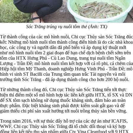
Sóc Trăng trúng vụ nuôi tôm thẻ (Ảnh: TX)
Từ thành công của các mô hình nuôi, Chi cục Thủy sản Sóc Trăng đúc
kết: Những mô hình nuôi tôm thành công điển hình là do các nhà khoa
học, các công ty và người dân đã phổ biến và áp dụng kỹ thuật mới
như mô hình nuôi tôm 2 giai đoạn để hạn chế dịch bệnh chết sớm trên
tôm của HTX Hưng Phú - Cù Lao Dung, trang trại nuôi tôm Ngân
Lượng - Trần Đề; mô hình nuôi tôm kết hợp với cá rô phi, cá chẽm của
Hiệp hội tôm Mỹ Thanh, doanh nghiệp Hưng Vinh Phú - Trần Đề; mô
hình vi sinh ST Bacilli của Trung tâm quan trắc Tài nguyên và môi
trường tỉnh Sóc Trăng - đã áp dụng thành công cho hơn 200 hộ nuôi.
Từ những thành công đó, Chi cục Thủy sản Sóc Trăng tiến tới thực
hiện thí điểm một số mô hình hợp tác liên kết giữa HTX, tổ SX và DN
để SX tôm sạch không sử dụng thuốc kháng sinh, đảm bảo an toàn
thực phẩm. Đặc biệt kháng sinh phải được kiểm soát gắt gao và để
giảm thiểu chi phí sản xuất hướng tới nuôi trồng thủy sản bền vững.
Trong năm 2016, với sự thúc đẩy hỗ trợ của các dự án như ICAFIS,
WWF, Chi cục Thủy sản Sóc Trăng đã tổ chức đối thoại và ký hợp
đồng liên kết tiêu thụ sản phẩm giữa Cty Vina Cleanfood với 9 HTX