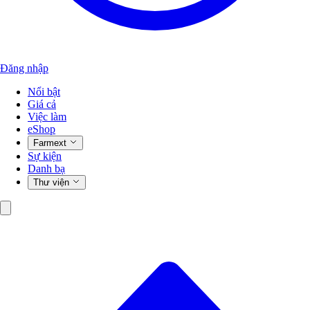
Đăng nhập
Nổi bật
Giá cả
Việc làm
eShop
Farmext
Sự kiện
Danh bạ
Thư viện