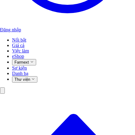
Đăng nhập
Nổi bật
Giá cả
Việc làm
eShop
Farmext
Sự kiện
Danh bạ
Thư viện