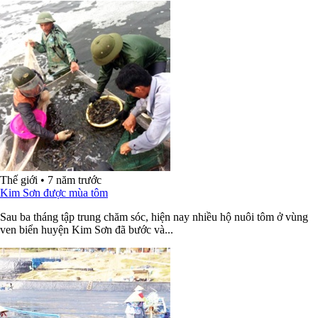
Thế giới
•
7 năm trước
Kim Sơn được mùa tôm
Sau ba tháng tập trung chăm sóc, hiện nay nhiều hộ nuôi tôm ở vùng
ven biển huyện Kim Sơn đã bước và...