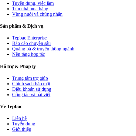
Tuyển dụng, việc làm
Tìm nhà mua hàng
Vùng nuôi và chứng nhận
Sản phẩm & Dịch vụ
Tepbac Enterprise
Báo cáo chuyên sâu
Quảng bá & truyền thông ngành
Nền tảng hợp tác
Hỗ trợ & Pháp lý
Trung tâm trợ giúp
Chính sách bảo mật
Điều khoản sử dụng
Cộng tác và bài viết
Về Tepbac
Liên hệ
Tuyển dụng
Giới thiệu