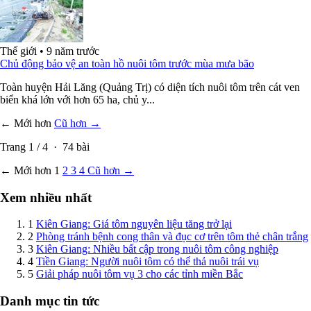
Thế giới
•
9 năm trước
Chủ động bảo vệ an toàn hồ nuôi tôm trước mùa mưa bão
Toàn huyện Hải Lăng (Quảng Trị) có diện tích nuôi tôm trên cát ven
biển khá lớn với hơn 65 ha, chủ y...
← Mới hơn
Cũ hơn →
Trang
1
/
4
·
74
bài
← Mới hơn
1
2
3
4
Cũ hơn →
Xem nhiều nhất
1
Kiên Giang: Giá tôm nguyên liệu tăng trở lại
2
Phòng tránh bệnh cong thân và đục cơ trên tôm thẻ chân trắng
3
Kiên Giang: Nhiều bất cập trong nuôi tôm công nghiệp
4
Tiền Giang: Người nuôi tôm có thể thả nuôi trái vụ
5
Giải pháp nuôi tôm vụ 3 cho các tỉnh miền Bắc
Danh mục tin tức