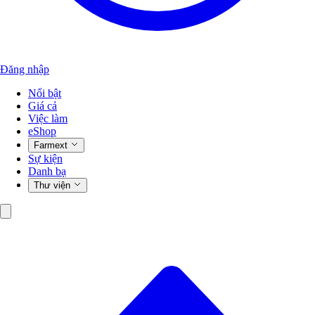
Đăng nhập
Nổi bật
Giá cả
Việc làm
eShop
Farmext
Sự kiện
Danh bạ
Thư viện