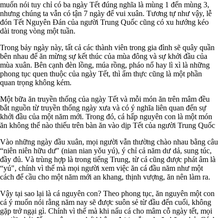
muốn nói tuy chỉ có ba ngày Tết đúng nghĩa là mùng 1 đến mùng 3,
nhưng chúng ta vẫn có tận 7 ngày để vui xuân. Tương tự như vậy, lễ
đón Tết Nguyên Đán của người Trung Quốc cũng có xu hướng kéo
dài trong vòng một tuần.
Trong bảy ngày này, tất cả các thành viên trong gia đình sẽ quây quần
bên nhau để ăn mừng sự kết thúc của mùa đông và sự khởi đầu của
mùa xuân. Bên cạnh đèn lồng, múa rồng, pháo nổ hay lì xì là những
phong tục quen thuộc của ngày Tết, thì ẩm thực cũng là một phần
quan trọng không kém.
Một bữa ăn truyền thống của ngày Tết và mỗi món ăn trên mâm đều
bắt nguồn từ truyền thống ngày xưa và có ý nghĩa liên quan đến sự
khởi đầu của một năm mới. Trong đó, cá hấp nguyên con là một món
ăn không thể nào thiếu trên bàn ăn vào dịp Tết của người Trung Quốc
Vào những ngày đầu xuân, mọi người vẫn thường chào nhau bằng câu
“niên niên hữu dư" (nian nian yǒu yú), ý chỉ cả năm dư dả, sung túc,
đầy đủ. Và trùng hợp là trong tiếng Trung, từ cá cũng được phát âm là
“yú", chính vì thế mà mọi người xem việc ăn cá đầu năm như một
cách để cầu cho một năm mới an khang, thịnh vượng, ăn nên làm ra.
Vậy tại sao lại là cá nguyên con? Theo phong tục, ăn nguyên một con
cá ý muốn nói rằng năm nay sẽ được suôn sẻ từ đầu đến cuối, không
gặp trở ngại gì. Chính vì thế mà khi nấu cá cho mâm cỗ ngày tết, mọi