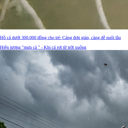
Hồ cá dưới 300.000 đồng cho trẻ: Càng đơn giản, càng dễ nuôi lâu
Hiện tượng "mưa cá " - Khi cá rơi từ trời xuống