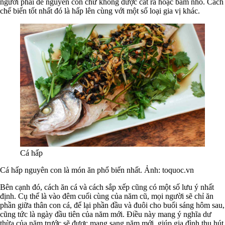
người phải để nguyên con chứ không được cắt ra hoặc băm nhỏ. Cách
chế biến tốt nhất đó là hấp lên cùng với một số loại gia vị khác.
Cá hấp
Cá hấp nguyên con là món ăn phổ biến nhất. Ảnh: toquoc.vn
Bên cạnh đó, cách ăn cá và cách sắp xếp cũng có một số lưu ý nhất
định. Cụ thể là vào đêm cuối cùng của năm cũ, mọi người sẽ chỉ ăn
phần giữa thân con cá, để lại phần đầu và đuôi cho buổi sáng hôm sau,
cũng tức là ngày đầu tiên của năm mới. Điều này mang ý nghĩa dư
thừa của năm trước sẽ được mang sang năm mới, giúp gia đình thu hút