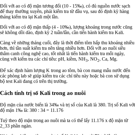
Đối với ao có độ mặn tương đối (10 - 15‰), có đủ nguồn nước sạch
để thay thường xuyên, phải kiểm tra từ đầu vụ, sau đó định kỳ hàng
tháng kiểm tra lại Kali một lần.
Đối với ao có độ mặn thấp (4 - 10‰), lượng khoáng trong nước cũng
sẽ không dồi dào, định kỳ 2 tuần/lần, cần tiến hành kiểm tra Kali.
Càng về những tháng cuối, đây là thời điểm tôm hấp thu khoáng nhiều
hơn, thì tần suất kiểm tra nên tăng nhiều hơn. Đối với ao nuôi siêu
thâm canh công nghệ cao, tốt nhất là tiến hành kiểm tra mỗi ngày,
cùng với kiểm tra các chỉ tiêu: pH, kiềm, NH
, NO
, Ca, Mg.
3
2
Để xác định hàm lượng K trong ao tôm, bà con mang mẫu nước đến
các phòng lab sẽ giúp kiểm tra các chỉ tiêu này hoặc bà con sử dụng
bộ test Kali đang có trên thị trường.
Cách tính trị số Kali trong ao nuôi
Độ mặn của nước biển là 34‰ và trị số của Kali là 380. Trị số Kali với
độ mặn 1‰ là: 380 : 34 = 11.176
Tuỳ theo độ mặn trong ao nuôi mà ta có thể lấy 11.176 x độ mặn từ
2_33 phần ngàn.