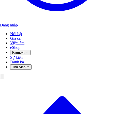
Đăng nhập
Nổi bật
Giá cả
Việc làm
eShop
Farmext
Sự kiện
Danh bạ
Thư viện