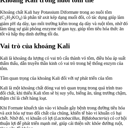
Khoáng chất Kali hay Potassium Diformate trong ao nuôi tôm
(C
H
KO
) là phân tử axit kép dạng muối đôi, có tác dụng giúp làm
2
3
4
giảm pH dạ dày, tạo môi trường kiềm trong dạ dày và ruột tôm, nhờ đó
làm tăng sự giải phóng enzyme từ gan tụy, giúp tôm tiêu hóa thức ăn
tốt và hấp thụ dinh dưỡng tối đa.
Vai trò của khoáng Kali
Kali là khoáng đa lượng có vai trò cấu thành vỏ tôm, điều hòa áp suất
thẩm thấu, dẫn truyền thần kinh có vai trò trong hệ thống enzym của
tôm.
Tầm quan trọng của khoáng Kali đối với sự phát triển của tôm
Kali là một khoáng chất đóng vai trò quan trọng trong quá trình trao
đổi chất, khi thiếu Kali tôm sẽ bị suy yếu, biếng ăn, tăng trưởng chậm,
thậm chí là chết hàng loạt.
Khi Formate khuếch tán vào vi khuẩn gây bệnh trong đường tiêu hóa
và axit hóa sự trao đổi chất của chúng, khiến tế bào vi khuẩn có hại
chết. Nhờ đó, vi khuẩn có lợi (
Lactobacillus
,
Bifidobacteria
) có cơ hội
thuận lợi để phát triển mạnh mẽ, giúp cải thiện sức khỏe đường ruột,