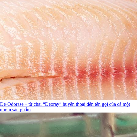
De-Odorase – từ chai “Deoray” huyền thoại đến tên gọi của cả một
nhóm sản phẩm