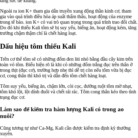
tăng sức đề kháng.
Ngoài ra ion K+ tham gia dẫn truyền xung động thần kinh cơ, tham
gia vào quá trình điều hòa áp suất thẩm thấu, hoạt động của enzyme
trong tế bào. ion K+ có vai trò quan trọng trong quá trình trao đổi chất.
Do đó khi thiếu Kali tôm sẽ bị suy yếu, biếng ăn, hoạt động kém, tăng
trưởng chậm thậm chí là chết hàng loạt.
Dấu hiệu tôm thiếu Kali
Trên cơ thể tôm sẽ có những đốm đen liti nhỏ bằng đầu cây kim trên
toàn vỏ tôm. Biểu hiện rõ là khi có những đốm trắng đục trên thân ở
trong thịt (đục cơ), trường hợp nhẹ thì dễ trị còn nếu tôm vừa bị đục
cơ, cong thân thì khó trị và dẫn đến tôm chết hàng loạt.
Tôm suy yếu, biếng ăn, chậm lớn, còi cọc, đường ruột tôm mờ nhạt,
tôm khó lột, lột dính đuôi và chết rải rác. Tôm cong thân kéo theo tình
trạng đục cơ.
Làm sao để kiểm tra hàm lượng Kali có trong ao
nuôi?
Cũng tương tự như Ca-Mg, Kali cần được kiểm tra định kỳ thường
xuyên.