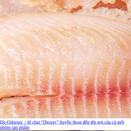
De-Odorase – từ chai “Deoray” huyền thoại đến tên gọi của cả một
nhóm sản phẩm