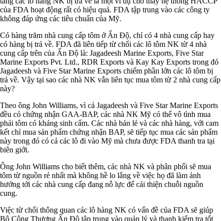
tăng các lô hàng NK bị trả về là một ví dụ cho thấy hệ thống HACCP
của FDA hoạt động rất có hiệu quả. FDA tập trung vào các công ty
không đáp ứng các tiêu chuẩn của Mỹ.
Có hàng trăm nhà cung cấp tôm ở Ấn Độ, chỉ có 4 nhà cung cấp hay
có hàng bị trả về. FDA đã liên tiếp từ chối các lô tôm NK từ 4 nhà
cung cấp trên của Ấn Độ là: Jagadeesh Marine Exports, Five Star
Marine Exports Pvt. Ltd., RDR Exports và Kay Kay Exports trong đó
Jagadeesh và Five Star Marine Exports chiếm phần lớn các lô tôm bị
trả về. Vậy tại sao các nhà NK vẫn liên tục mua tôm từ 2 nhà cung cấp
này?
Theo ông John Williams, vì cả Jagadeesh và Five Star Marine Exports
đều có chứng nhận GAA-BAP, các nhà NK Mỹ có thể vô tình mua
phải tôm có kháng sinh cấm. Các nhà bán lẻ và các nhà hàng, với cam
kết chỉ mua sản phẩm chứng nhận BAP, sẽ tiếp tục mua các sản phẩm
này trong đó có cả các lô đi vào Mỹ mà chưa được FDA thanh tra tại
biên giới.
Ông John Williams cho biết thêm, các nhà NK và phân phối sẽ mua
tôm từ nguồn rẻ nhất mà không hề lo lắng về việc họ đã làm ảnh
hưởng tới các nhà cung cấp đang nỗ lực để cải thiện chuỗi nguồn
cung.
Việc từ chối thông quan các lô hàng NK có vấn đề của FDA sẽ giúp
Bộ Công Thương Ấn Độ tập trung vào quản lý và thanh kiểm tra tốt