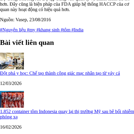
hơn. Đây cũng là biện pháp của FDA giúp hệ thống HACCP của cơ
quan này hoạt động có hiệu quả hơn.
Nguồn: Vasep, 23/08/2016
#Nguyên liệu
#my
#khang sinh
#tôm
#India
Bài viết liên quan
Đột phá y học: Chế tạo thành công giác mạc nhân tạo từ vảy cá
12/03/2026
1.852 container tôm Indonesia quay lại thị trường Mỹ sau bê bối nhiễm
phóng xạ
16/02/2026