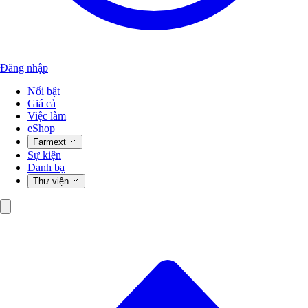
Đăng nhập
Nổi bật
Giá cả
Việc làm
eShop
Farmext
Sự kiện
Danh bạ
Thư viện