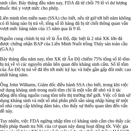
sinh cấm. Bảy tháng đầu năm nay, FDA đã từ chối 79 lô vì dư lượng
thuốc thú y vượt mức cho phép.
Liên minh tôm miền nam (SSA) cho biết, nếu từ giờ tới hết năm không
có lô hàng nào bị trả về, tổng số lô hàng đã bị từ chối thông quan vẫn
vượt mức hàng năm của 15 năm qua là 9 lô.
Nguồn cung chính bị trả về là Ấn Độ, đặc biệt là 2 nhà XK lớn đã
được chứng nhận BAP của Liên Minh Nuôi trồng Thủy sản toàn cầu
(GAA)
Bảy tháng đầu năm nay, tôm XK từ Ấn Độ chiếm 75% tổng số lô tôm
bị trả về vì các nguyên nhân liên quan đến kháng sinh cấm. Số lô tôm
của Ấn Độ bị trả về đã lên tới mức kỷ lục và hiện gần gấp đôi mức cao
nhất hàng năm.
Ông John Williams, Giám đốc điều hành SSA cho biết, trong khi việc
sử dụng kháng sinh trong nuôi tôm chỉ là một vấn đề nhỏ và ít tác
động đến tổng nguồn cung tôm trên thị trường thế giới. Việc cố tình sử
dụng kháng sinh và một số nhà phân phối sẵn sàng nhập hàng từ một
số nhà cung cấp không đảm bảo, cho thấy sự thiếu quan tâm đến vấn
đề này.
Tuy nhiên, việc FDA ngừng nhập tôm có kháng sinh cấm cho thấy các
biện pháp thanh tra NK của cơ quan này đang hoạt động tốt. Việc gia