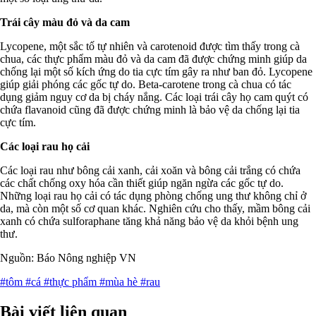
Trái cây màu đỏ và da cam
Lycopene, một sắc tố tự nhiên và carotenoid được tìm thấy trong cà
chua, các thực phẩm màu đỏ và da cam đã được chứng minh giúp da
chống lại một số kích ứng do tia cực tím gây ra như ban đỏ. Lycopene
giúp giải phóng các gốc tự do. Beta-carotene trong cà chua có tác
dụng giảm nguy cơ da bị cháy nắng. Các loại trái cây họ cam quýt có
chứa flavanoid cũng đã được chứng minh là bảo vệ da chống lại tia
cực tím.
Các loại rau họ cải
Các loại rau như bông cải xanh, cải xoăn và bông cải trắng có chứa
các chất chống oxy hóa cần thiết giúp ngăn ngừa các gốc tự do.
Những loại rau họ cải có tác dụng phòng chống ung thư không chỉ ở
da, mà còn một số cơ quan khác. Nghiên cứu cho thấy, mầm bông cải
xanh có chứa sulforaphane tăng khả năng bảo vệ da khỏi bệnh ung
thư.
Nguồn: Báo Nông nghiệp VN
#tôm
#cá
#thực phẩm
#mùa hè
#rau
Bài viết liên quan