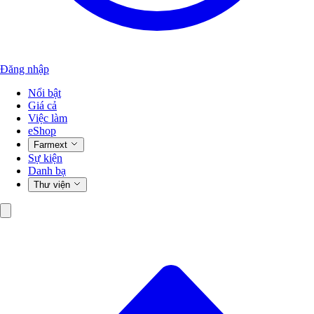
Đăng nhập
Nổi bật
Giá cả
Việc làm
eShop
Farmext
Sự kiện
Danh bạ
Thư viện