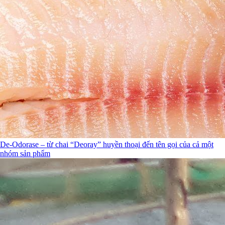
De-Odorase – từ chai “Deoray” huyền thoại đến tên gọi của cả một
nhóm sản phẩm