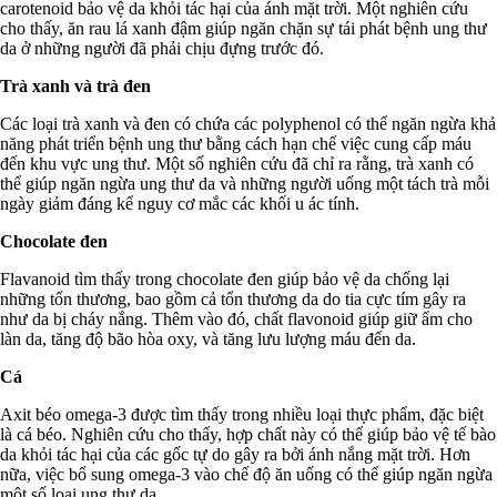
carotenoid bảo vệ da khỏi tác hại của ánh mặt trời. Một nghiên cứu
cho thấy, ăn rau lá xanh đậm giúp ngăn chặn sự tái phát bệnh ung thư
da ở những người đã phải chịu đựng trước đó.
Trà xanh và trà đen
Các loại trà xanh và đen có chứa các polyphenol có thể ngăn ngừa khả
năng phát triển bệnh ung thư bằng cách hạn chế việc cung cấp máu
đến khu vực ung thư. Một số nghiên cứu đã chỉ ra rằng, trà xanh có
thể giúp ngăn ngừa ung thư da và những người uống một tách trà mỗi
ngày giảm đáng kể nguy cơ mắc các khối u ác tính.
Chocolate đen
Flavanoid tìm thấy trong chocolate đen giúp bảo vệ da chống lại
những tổn thương, bao gồm cả tổn thương da do tia cực tím gây ra
như da bị cháy nắng. Thêm vào đó, chất flavonoid giúp giữ ẩm cho
làn da, tăng độ bão hòa oxy, và tăng lưu lượng máu đến da.
Cá
Axit béo omega-3 được tìm thấy trong nhiều loại thực phẩm, đặc biệt
là cá béo. Nghiên cứu cho thấy, hợp chất này có thể giúp bảo vệ tế bào
da khỏi tác hại của các gốc tự do gây ra bởi ánh nắng mặt trời. Hơn
nữa, việc bổ sung omega-3 vào chế độ ăn uống có thể giúp ngăn ngừa
một số loại ung thư da.