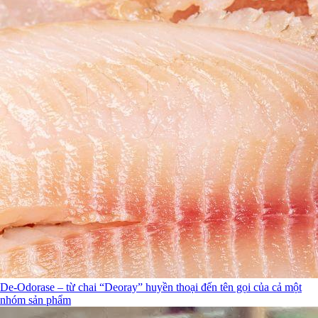
De-Odorase – từ chai “Deoray” huyền thoại đến tên gọi của cả một
nhóm sản phẩm