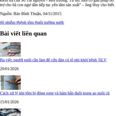
kiểm tra của Sở Tài nguyên - Môi trường. Từ đó, mới có giải pháp hỗ
trợ cho bà con ngư dân tiếp tục yên tâm sản xuất” – ông Huy cho biết.
Nguồn: Báo Bình Thuận, 04/11/2015
#ô nhiễm
#bệnh tôm
#môi trường nước
Bài viết liên quan
Ba việc người nuôi cần làm để cứu đàn cá rô phi khỏi bệnh TiLV
29/01/2026
Cách xử lý khi tôm bị đóng rong và bám bẩn đuôi trong ao nuôi cũ
15/01/2026