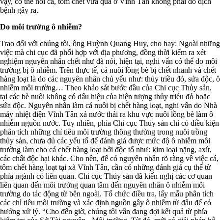
vậy, có thể nói cá, tôm chết vừa qua ở Vĩnh Tân không phải do dịch
bệnh gây ra.
Do môi trường ô nhiễm?
Trao đổi với chúng tôi, ông Huỳnh Quang Huy, cho hay: Ngoài những
việc mà chi cục đã phối hợp với địa phương, đồng thời kiểm ra xét
nghiệm nguyên nhân chết như đã nói, hiện tại, nghi vấn có thể do môi
trường bị ô nhiễm. Trên thực tế, cá nuôi lồng bè bị chết nhanh và chết
hàng loạt là do các nguyên nhân chủ yếu như: thủy triều đỏ, sứa độc, ô
nhiễm môi trường… Theo khảo sát bước đầu của Chi cục Thủy sản,
tại các bè nuôi không có dấu hiệu của hiện tượng thủy triều đỏ hoặc
sứa độc. Nguyên nhân làm cá nuôi bị chết hàng loạt, nghi vấn do Nhà
máy nhiệt điện Vĩnh Tân xả nước thải ra khu vực nuôi lồng bè làm ô
nhiễm nguồn nước. Tuy nhiên, phía Chi cục Thủy sản chỉ có điều kiện
phân tích những chỉ tiêu môi trường thông thường trong nuôi trồng
thủy sản, chưa đủ các yếu tố để đánh giá được mức độ ô nhiễm môi
trường làm cho cá chết hàng loạt bởi độc tố như: kim loại nặng, axít,
các chất độc hại khác. Cho nên, để có nguyên nhân rõ ràng về việc cá,
tôm chết hàng loạt tại xã Vĩnh Tân, cần có những đánh giá cụ thể từ
phía ngành có liên quan. Chi cục Thủy sản đã kiến nghị các cơ quan
liên quan đến môi trường quan tâm đến nguyên nhân ô nhiễm môi
trường do tác động từ bên ngoài. Tổ chức điều tra, lấy mẫu phân tích
các chỉ tiêu môi trường và xác định nguồn gây ô nhiễm từ đâu để có
hướng xử lý. “Cho đến giờ, chúng tôi vẫn đang đợi kết quả từ phía