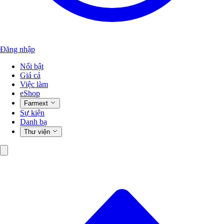
Đăng nhập
Nổi bật
Giá cả
Việc làm
eShop
Farmext
Sự kiện
Danh bạ
Thư viện