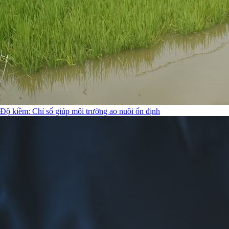
Độ kiềm: Chỉ số giúp môi trường ao nuôi ổn định