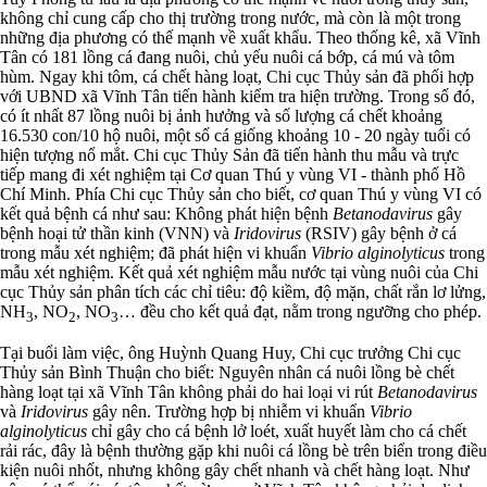
không chỉ cung cấp cho thị trường trong nước, mà còn là một trong
những địa phương có thế mạnh về xuất khẩu. Theo thống kê, xã Vĩnh
Tân có 181 lồng cá đang nuôi, chủ yếu nuôi cá bớp, cá mú và tôm
hùm. Ngay khi tôm, cá chết hàng loạt, Chi cục Thủy sản đã phối hợp
với UBND xã Vĩnh Tân tiến hành kiểm tra hiện trường. Trong số đó,
có ít nhất 87 lồng nuôi bị ảnh hưởng và số lượng cá chết khoảng
16.530 con/10 hộ nuôi, một số cá giống khoảng 10 - 20 ngày tuổi có
hiện tượng nổ mắt. Chi cục Thủy Sản đã tiến hành thu mẫu và trực
tiếp mang đi xét nghiệm tại Cơ quan Thú y vùng VI - thành phố Hồ
Chí Minh. Phía Chi cục Thủy sản cho biết, cơ quan Thú y vùng VI có
kết quả bệnh cá như sau: Không phát hiện bệnh
Betanodavirus
gây
bệnh hoại tử thần kinh (VNN) và
Iridovirus
(RSIV) gây bệnh ở cá
trong mẫu xét nghiệm; đã phát hiện vi khuẩn
Vibrio alginolyticus
trong
mẫu xét nghiệm. Kết quả xét nghiệm mẫu nước tại vùng nuôi của Chi
cục Thủy sản phân tích các chỉ tiêu: độ kiềm, độ mặn, chất rắn lơ lửng,
NH
, NO
, NO
… đều cho kết quả đạt, nằm trong ngưỡng cho phép.
3
2
3
Tại buổi làm việc, ông Huỳnh Quang Huy, Chi cục trưởng Chi cục
Thủy sản Bình Thuận cho biết: Nguyên nhân cá nuôi lồng bè chết
hàng loạt tại xã Vĩnh Tân không phải do hai loại vi rút
Betanodavirus
và
Iridovirus
gây nên. Trường hợp bị nhiễm vi khuẩn
Vibrio
alginolyticus
chỉ gây cho cá bệnh lở loét, xuất huyết làm cho cá chết
rải rác, đây là bệnh thường gặp khi nuôi cá lồng bè trên biển trong điều
kiện nuôi nhốt, nhưng không gây chết nhanh và chết hàng loạt. Như