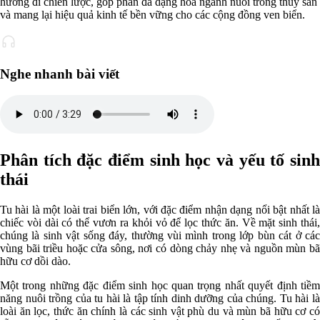
hướng đi chiến lược, góp phần đa dạng hóa ngành nuôi trồng thủy sản
và mang lại hiệu quả kinh tế bền vững cho các cộng đồng ven biển.
Nghe nhanh bài viết
Phân tích đặc điểm sinh học và yếu tố sinh
thái
Tu hài là một loài trai biển lớn, với đặc điểm nhận dạng nổi bật nhất là
chiếc vòi dài có thể vươn ra khỏi vỏ để lọc thức ăn. Về mặt sinh thái,
chúng là sinh vật sống đáy, thường vùi mình trong lớp bùn cát ở các
vùng bãi triều hoặc cửa sông, nơi có dòng chảy nhẹ và nguồn mùn bã
hữu cơ dồi dào.
Một trong những đặc điểm sinh học quan trọng nhất quyết định tiềm
năng nuôi trồng của tu hài là tập tính dinh dưỡng của chúng. Tu hài là
loài ăn lọc, thức ăn chính là các sinh vật phù du và mùn bã hữu cơ có