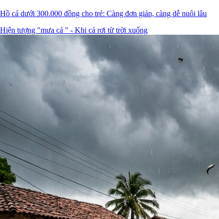
Hồ cá dưới 300.000 đồng cho trẻ: Càng đơn giản, càng dễ nuôi lâu
Hiện tượng "mưa cá " - Khi cá rơi từ trời xuống