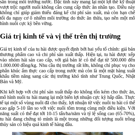
sẵn trong môi trường nước. Đặc tính này mang lại một lợi thế kỹ thuật
vượt trội: người nuôi không cần cung cấp thức ăn nhân tạo. Điều này
không chỉ giúp giảm thiểu đáng kể chi phí sản xuất, mà còn hạn chế
tối đa nguy cơ ô nhiễm môi trường do thức ăn thừa, tạo nên một mô
hình nuôi cực kỳ bền vững.
Giá trị kinh tế và vị thế trên thị trường
Giá trị kinh tế của tu hài được quyết định bởi hai yếu tố chính: giá bán
thương phẩm cao và chi phí sản xuất thấp. Hiện tại, tu hài được xếp
vào nhóm hải sản cao cấp, với giá bán lẻ có thể đạt từ 500.000 đến
1.000.000 đồng/kg. Nhu cầu thị trường rất lớn, không chỉ phục vụ cho
phân khúc ẩm thực cao cấp trong nước mà còn là một mặt hàng xuất
khẩu tiềm năng sang các thị trường khó tính như Trung Quốc, Nhật
Bản và Mỹ.
Khi kết hợp với chi phí sản xuất thấp do không tốn kém cho thức ăn,
mô hình nuôi tu hài mang lại một biên lợi nhuận cực kỳ hấp dẫn. Thực
tế tại một số vùng nuôi đã cho thấy, lợi nhuận từ việc nuôi tu hài có thể
cao gấp 5-10 lần so với việc nuôi tôm trong cùng một điều kiện. Với
năng suất có thể đạt tới 10-15 tấn/ha/năm và tỷ lệ sống cao (65-70%),
tu hài đang chứng tỏ mình là một trong những đối tượng nuôi trồng
thủy sản có hiệu quả kinh tế hàng đầu.