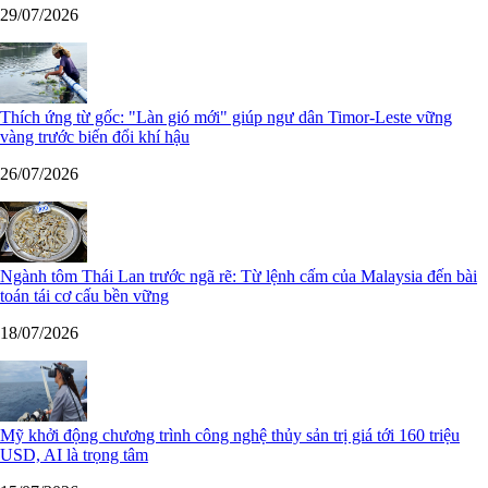
29/07/2026
Thích ứng từ gốc: "Làn gió mới" giúp ngư dân Timor-Leste vững
vàng trước biến đổi khí hậu
26/07/2026
Ngành tôm Thái Lan trước ngã rẽ: Từ lệnh cấm của Malaysia đến bài
toán tái cơ cấu bền vững
18/07/2026
Mỹ khởi động chương trình công nghệ thủy sản trị giá tới 160 triệu
USD, AI là trọng tâm