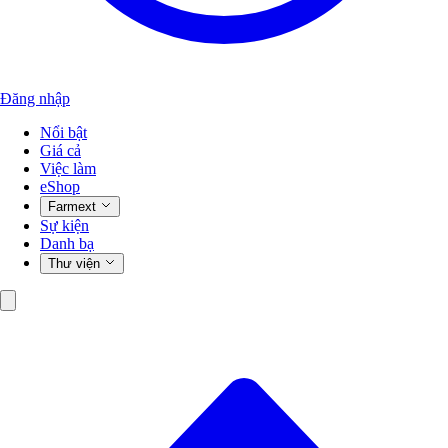
Đăng nhập
Nổi bật
Giá cả
Việc làm
eShop
Farmext
Sự kiện
Danh bạ
Thư viện