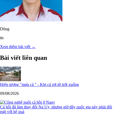
Dũng
tts
Xem thêm bài viết →
Bài viết liên quan
Hiện tượng "mưa cá " - Khi cá rơi từ trời xuống
09/08/2026
Cá hồi đã làm thay đổi Na Uy, nhưng giờ đây quốc gia này phải đối
mặt với hệ quả