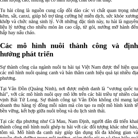
Tu hài cũng là nguồn cung cấp dồi dào các vi chất quan trọng như
kẽm, sắt, canxi, giúp hỗ trợ tăng cường hệ miễn dịch, sức khỏe xương
khớp và chức năng sinh lý. Với những đặc tính này, tu hài là nguyên
liệu lý tưởng cho nhiều món ăn cao cấp, từ gỏi, nướng mỡ hành đến
hấp hay nấu cháo.
Các mô hình nuôi thành công và định
hướng phát triển
Sự thành công của ngành nuôi tu hài tại Việt Nam được thể hiện qua
các mô hình nuôi quảng canh và bán thâm canh hiệu quả tại nhiều địa
phương.
Tại Vân Đồn (Quảng Ninh), nơi được mệnh danh là "vương quốc tu
hài", với các mô hình nuôi quy mô lớn trên các bãi triều tự nhiên của
vịnh Bái Tử Long. Sự thành công tại Vân Đồn không chỉ mang lại
doanh thu hàng tỷ đồng mỗi năm mà còn tạo ra một mô hình kinh tế
bền vững, kết hợp giữa nuôi trồng và du lịch sinh thái.
Tại các địa phương như Cà Mau, Nam Định, người dân đã triển khai
thành công mô hình nuôi ghép tu hài với các đối tượng khác như hàu,
tôm sú. Mô hình đa canh này giúp tận dụng tối đa không gian và
nguồn dinh dưỡng trong môi trường, giảm thiểu rủi ro và tăng hiệu quả