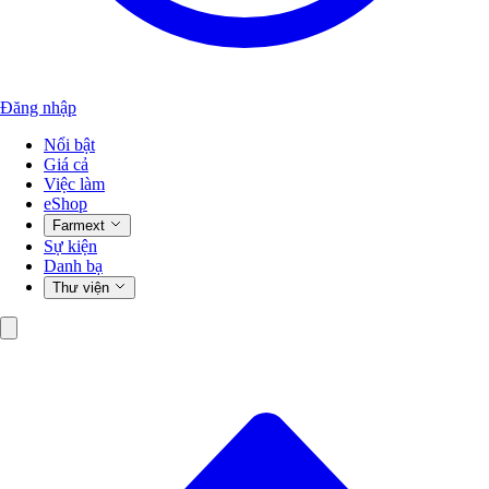
Đăng nhập
Nổi bật
Giá cả
Việc làm
eShop
Farmext
Sự kiện
Danh bạ
Thư viện