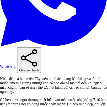
WhatsApp
Chia sẻ nhanh
Nhắc đến cá heo miền Tây, nếu du khách đang hào hứng và tò mò
muốn chiêm ngưỡng những con cá heo dài cả mét thì đến khi “giáp
mặt” chúng, bạn sẽ ngay lập tức hụt hẫng bởi cá heo chỉ lớn bằng… ba
ngón tay.
Cá heo nước ngọt thường xuất hiện vào mùa nước nổi (tháng 7-10 âm
lịch) ở những nơi có dòng nước chảy mạnh. Cá heo mình dẹp, chỉ lớn