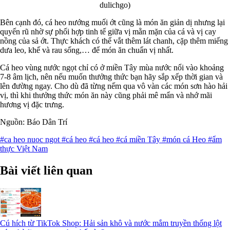
dulichgo)
Bên cạnh đó, cá heo nướng muối ớt cũng là món ăn giản dị nhưng lại
quyến rũ nhờ sự phối hợp tinh tế giữa vị mằn mặn của cá và vị cay
nồng của sả ớt. Thực khách có thể vắt thêm lát chanh, cặp thêm miếng
dưa leo, khế và rau sống,… để món ăn chuẩn vị nhất.
Cá heo vùng nước ngọt chỉ có ở miền Tây mùa nước nổi vào khoảng
7-8 âm lịch, nên nếu muốn thưởng thức bạn hãy sắp xếp thời gian và
lên đường ngay. Cho dù đã từng nếm qua vô vàn các món sơn hào hải
vị, thì khi thưởng thức món ăn này cũng phải mê mẩn và nhớ mãi
hương vị đặc trưng.
Nguồn: Báo Dân Trí
#ca heo nuoc ngot
#cá heo
#cá heo
#cá miền Tây
#món cá Heo
#ẩm
thực Việt Nam
Bài viết liên quan
Cú hích từ TikTok Shop: Hải sản khô và nước mắm truyền thống lột