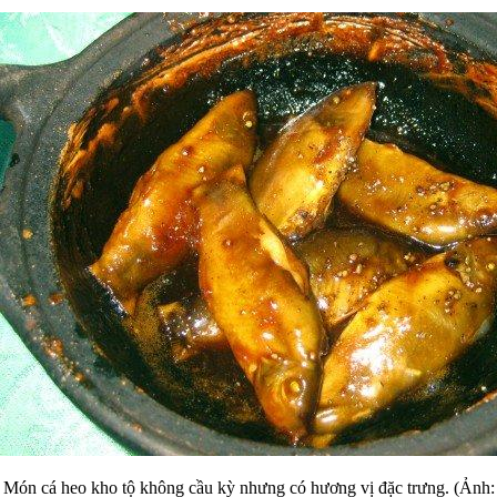
Món cá heo kho tộ không cầu kỳ nhưng có hương vị đặc trưng. (Ảnh: