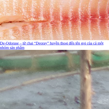
De-Odorase – từ chai “Deoray” huyền thoại đến tên gọi của cả một
nhóm sản phẩm