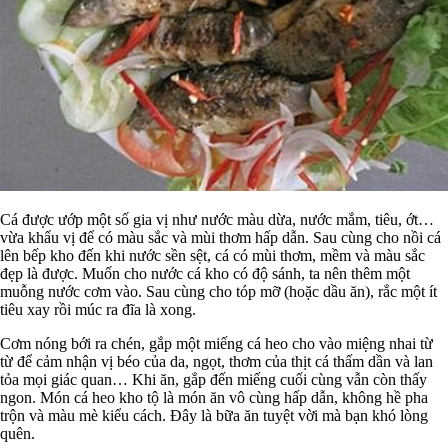
Cá được ướp một số gia vị như nước màu dừa, nước mắm, tiêu, ớt…
vừa khẩu vị để có màu sắc và mùi thơm hấp dẫn. Sau cùng cho nồi cá
lên bếp kho đến khi nước sền sệt, cá có mùi thơm, mềm và màu sắc
đẹp là được. Muốn cho nước cá kho có độ sánh, ta nên thêm một
muỗng nước cơm vào. Sau cùng cho tóp mỡ (hoặc dầu ăn), rắc một ít
tiêu xay rồi múc ra đĩa là xong.
Cơm nóng bới ra chén, gắp một miếng cá heo cho vào miệng nhai từ
từ để cảm nhận vị béo của da, ngọt, thơm của thịt cá thấm dần và lan
tỏa mọi giác quan… Khi ăn, gắp đến miếng cuối cùng vẫn còn thấy
ngon. Món cá heo kho tộ là món ăn vô cùng hấp dẫn, không hề pha
trộn và màu mè kiểu cách. Đây là bữa ăn tuyệt vời mà bạn khó lòng
quên.