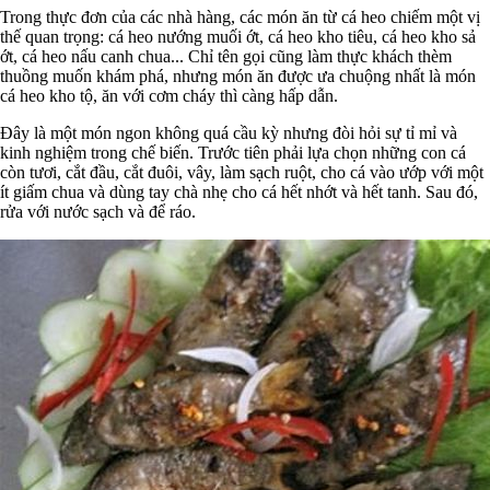
Trong thực đơn của các nhà hàng, các món ăn từ cá heo chiếm một vị
thế quan trọng: cá heo nướng muối ớt, cá heo kho tiêu, cá heo kho sả
ớt, cá heo nấu canh chua... Chỉ tên gọi cũng làm thực khách thèm
thuồng muốn khám phá, nhưng món ăn được ưa chuộng nhất là món
cá heo kho tộ, ăn với cơm cháy thì càng hấp dẫn.
Đây là một món ngon không quá cầu kỳ nhưng đòi hỏi sự tỉ mỉ và
kinh nghiệm trong chế biến. Trước tiên phải lựa chọn những con cá
còn tươi, cắt đầu, cắt đuôi, vây, làm sạch ruột, cho cá vào ướp với một
ít giấm chua và dùng tay chà nhẹ cho cá hết nhớt và hết tanh. Sau đó,
rửa với nước sạch và để ráo.