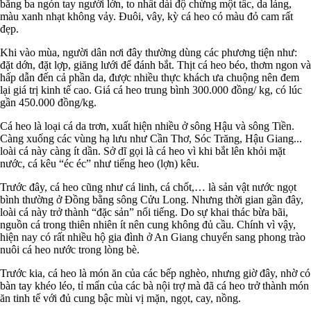
bằng ba ngón tay người lớn, to nhất dài độ chừng một tấc, da láng,
màu xanh nhạt không vảy. Đuôi, vây, kỳ cá heo có màu đỏ cam rất
đẹp.
Khi vào mùa, người dân nơi đây thường dùng các phương tiện như:
đặt dớn, đặt lợp, giăng lưới để đánh bắt. Thịt cá heo béo, thơm ngon và
hấp dẫn đến cả phần da, được nhiều thực khách ưa chuộng nên đem
lại giá trị kinh tế cao. Giá cá heo trung bình 300.000 đồng/ kg, có lúc
gần 450.000 đồng/kg.
Cá heo là loại cá da trơn, xuất hiện nhiều ở sông Hậu và sông Tiền.
Càng xuống các vùng hạ lưu như Cần Thơ, Sóc Trăng, Hậu Giang...
loài cá này càng ít dần. Sở dĩ gọi là cá heo vì khi bắt lên khỏi mặt
nước, cá kêu “éc éc” như tiếng heo (lợn) kêu.
Trước đây, cá heo cũng như cá linh, cá chốt,… là sản vật nước ngọt
bình thường ở Đồng bằng sông Cửu Long. Nhưng thời gian gần đây,
loài cá này trở thành “đặc sản” nổi tiếng. Do sự khai thác bừa bãi,
nguồn cá trong thiên nhiên ít nên cung không đủ cầu. Chính vì vậy,
hiện nay có rất nhiều hộ gia đình ở An Giang chuyển sang phong trào
nuôi cá heo nước trong lòng bè.
Trước kia, cá heo là món ăn của các bếp nghèo, nhưng giờ đây, nhờ có
bàn tay khéo léo, tỉ mẩn của các bà nội trợ mà đã cá heo trở thành món
ăn tinh tế với đủ cung bậc mùi vị mặn, ngọt, cay, nồng.