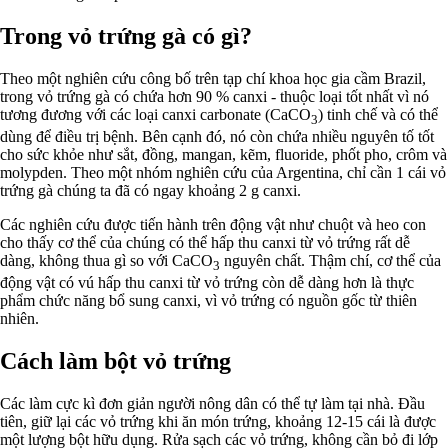
Trong vỏ trứng gà có gì?
Theo một nghiên cứu công bố trên tạp chí khoa học gia cầm Brazil,
trong vỏ trứng gà có chứa hơn 90 % canxi - thuộc loại tốt nhất vì nó
tương đương với các loại canxi carbonate (CaCO
) tinh chế và có thể
3
dùng để điều trị bệnh. Bên cạnh đó, nó còn chứa nhiều nguyên tố tốt
cho sức khỏe như sắt, đồng, mangan, kẽm, fluoride, phốt pho, crôm và
molypden. Theo một nhóm nghiên cứu của Argentina, chỉ cần 1 cái vỏ
trứng gà chúng ta đã có ngay khoảng 2 g canxi.
Các nghiên cứu được tiến hành trên động vật như chuột và heo con
cho thấy cơ thể của chúng có thể hấp thu canxi từ vỏ trứng rất dễ
dàng, không thua gì so với CaCO
nguyên chất. Thậm chí, cơ thể của
3
động vật có vú hấp thu canxi từ vỏ trứng còn dễ dàng hơn là thực
phẩm chức năng bổ sung canxi, vì vỏ trứng có nguồn gốc từ thiên
nhiên.
Cách làm bột vỏ trứng
Các làm cực kì đơn giản người nông dân có thể tự làm tại nhà. Đầu
tiên, giữ lại các vỏ trứng khi ăn món trứng, khoảng 12-15 cái là được
một lượng bột hữu dụng. Rửa sạch các vỏ trứng, không cần bỏ đi lớp