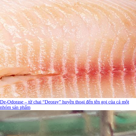
De-Odorase – từ chai “Deoray” huyền thoại đến tên gọi của cả một
nhóm sản phẩm