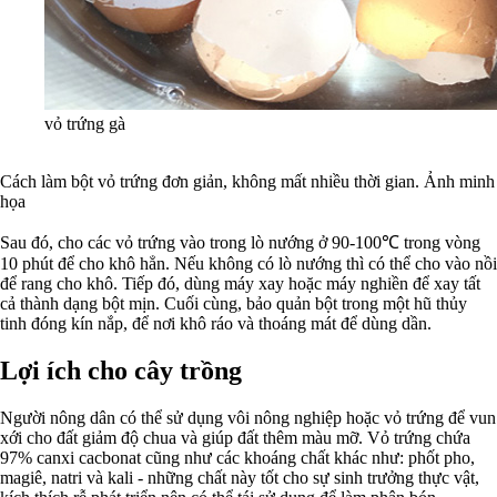
vỏ trứng gà
Cách làm bột vỏ trứng đơn giản, không mất nhiều thời gian. Ảnh minh
họa
Sau đó, cho các vỏ trứng vào trong lò nướng ở 90-100℃ trong vòng
10 phút để cho khô hẳn. Nếu không có lò nướng thì có thể cho vào nồi
để rang cho khô. Tiếp đó, dùng máy xay hoặc máy nghiền để xay tất
cả thành dạng bột mịn. Cuối cùng, bảo quản bột trong một hũ thủy
tinh đóng kín nắp, để nơi khô ráo và thoáng mát để dùng dần.
Lợi ích cho cây trồng
Người nông dân có thể sử dụng vôi nông nghiệp hoặc vỏ trứng để vun
xới cho đất giảm độ chua và giúp đất thêm màu mỡ. Vỏ trứng chứa
97% canxi cacbonat cũng như các khoáng chất khác như: phốt pho,
magiê, natri và kali - những chất này tốt cho sự sinh trưởng thực vật,