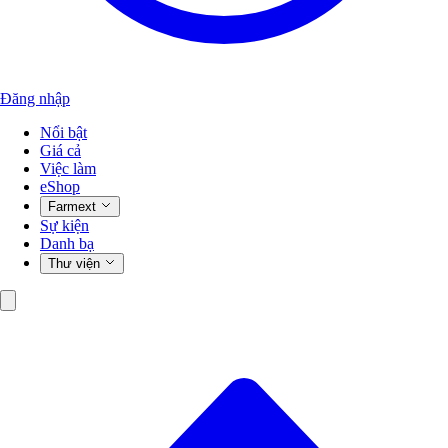
Đăng nhập
Nổi bật
Giá cả
Việc làm
eShop
Farmext
Sự kiện
Danh bạ
Thư viện