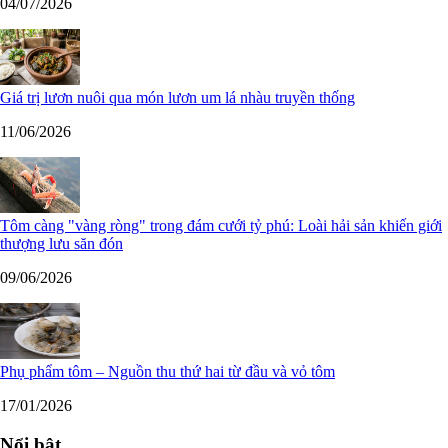
04/07/2026
Giá trị lươn nuôi qua món lươn um lá nhàu truyền thống
11/06/2026
Tôm càng "vàng ròng" trong đám cưới tỷ phú: Loài hải sản khiến giới
thượng lưu săn đón
09/06/2026
Phụ phẩm tôm – Nguồn thu thứ hai từ đầu và vỏ tôm
17/01/2026
Nổi bật