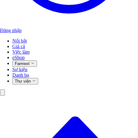
Đăng nhập
Nổi bật
Giá cả
Việc làm
eShop
Farmext
Sự kiện
Danh bạ
Thư viện