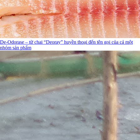
De-Odorase – từ chai “Deoray” huyền thoại đến tên gọi của cả một
nhóm sản phẩm