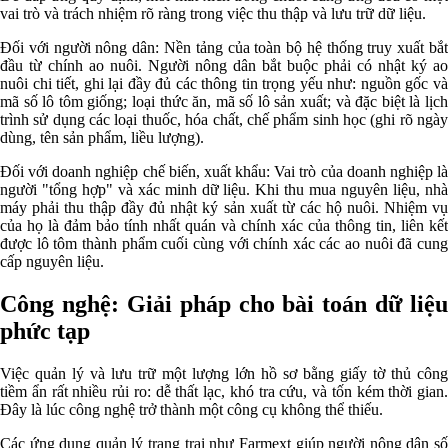
vai trò và trách nhiệm rõ ràng trong việc thu thập và lưu trữ dữ liệu.
Đối với người nông dân: Nền tảng của toàn bộ hệ thống truy xuất bắt
đầu từ chính ao nuôi. Người nông dân bắt buộc phải có nhật ký ao
nuôi chi tiết, ghi lại đầy đủ các thông tin trọng yếu như: nguồn gốc và
mã số lô tôm giống; loại thức ăn, mã số lô sản xuất; và đặc biệt là lịch
trình sử dụng các loại thuốc, hóa chất, chế phẩm sinh học (ghi rõ ngày
dùng, tên sản phẩm, liều lượng).
Đối với doanh nghiệp chế biến, xuất khẩu: Vai trò của doanh nghiệp là
người "tổng hợp" và xác minh dữ liệu. Khi thu mua nguyên liệu, nhà
máy phải thu thập đầy đủ nhật ký sản xuất từ các hộ nuôi. Nhiệm vụ
của họ là đảm bảo tính nhất quán và chính xác của thông tin, liên kết
được lô tôm thành phẩm cuối cùng với chính xác các ao nuôi đã cung
cấp nguyên liệu.
Công nghệ: Giải pháp cho bài toán dữ liệu
phức tạp
Việc quản lý và lưu trữ một lượng lớn hồ sơ bằng giấy tờ thủ công
tiềm ẩn rất nhiều rủi ro: dễ thất lạc, khó tra cứu, và tốn kém thời gian.
Đây là lúc công nghệ trở thành một công cụ không thể thiếu.
Các ứng dụng quản lý trang trại như Farmext giúp người nông dân số