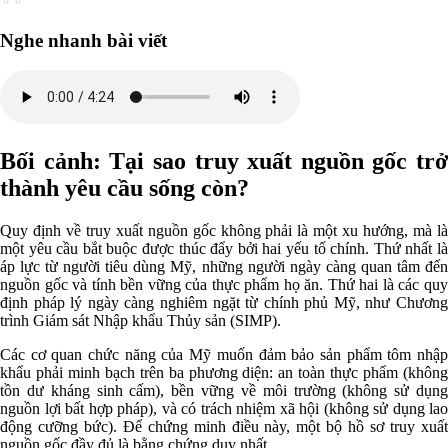
Nghe nhanh bài viết
Bối cảnh: Tại sao truy xuất nguồn gốc trở
thành yêu cầu sống còn?
Quy định về truy xuất nguồn gốc không phải là một xu hướng, mà là
một yêu cầu bắt buộc được thúc đẩy bởi hai yếu tố chính. Thứ nhất là
áp lực từ người tiêu dùng Mỹ, những người ngày càng quan tâm đến
nguồn gốc và tính bền vững của thực phẩm họ ăn. Thứ hai là các quy
định pháp lý ngày càng nghiêm ngặt từ chính phủ Mỹ, như Chương
trình Giám sát Nhập khẩu Thủy sản (SIMP).
Các cơ quan chức năng của Mỹ muốn đảm bảo sản phẩm tôm nhập
khẩu phải minh bạch trên ba phương diện: an toàn thực phẩm (không
tồn dư kháng sinh cấm), bền vững về môi trường (không sử dụng
nguồn lợi bất hợp pháp), và có trách nhiệm xã hội (không sử dụng lao
động cưỡng bức). Để chứng minh điều này, một bộ hồ sơ truy xuất
nguồn gốc đầy đủ là bằng chứng duy nhất.