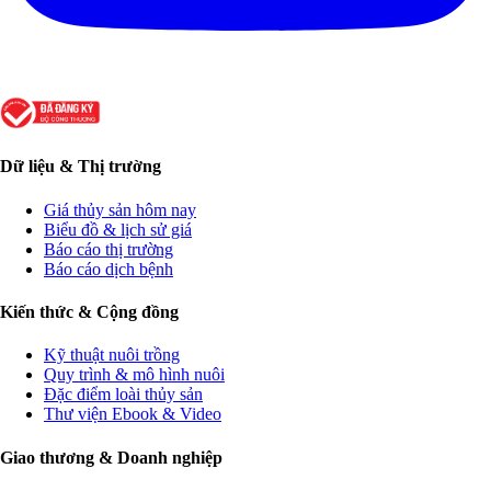
Dữ liệu & Thị trường
Giá thủy sản hôm nay
Biểu đồ & lịch sử giá
Báo cáo thị trường
Báo cáo dịch bệnh
Kiến thức & Cộng đồng
Kỹ thuật nuôi trồng
Quy trình & mô hình nuôi
Đặc điểm loài thủy sản
Thư viện Ebook & Video
Giao thương & Doanh nghiệp