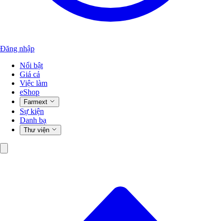
Đăng nhập
Nổi bật
Giá cả
Việc làm
eShop
Farmext
Sự kiện
Danh bạ
Thư viện