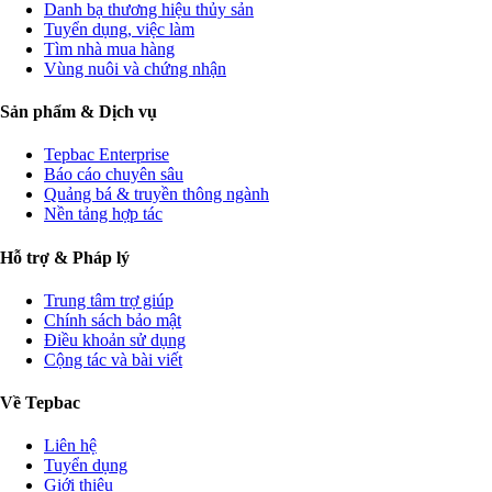
Danh bạ thương hiệu thủy sản
Tuyển dụng, việc làm
Tìm nhà mua hàng
Vùng nuôi và chứng nhận
Sản phẩm & Dịch vụ
Tepbac Enterprise
Báo cáo chuyên sâu
Quảng bá & truyền thông ngành
Nền tảng hợp tác
Hỗ trợ & Pháp lý
Trung tâm trợ giúp
Chính sách bảo mật
Điều khoản sử dụng
Cộng tác và bài viết
Về Tepbac
Liên hệ
Tuyển dụng
Giới thiệu