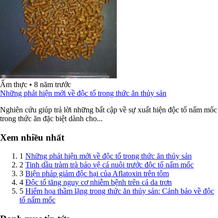
Ẩm thực
•
8 năm trước
Những phát hiện mới về độc tố trong thức ăn thủy sản
Nghiên cứu giúp trả lời những bất cập về sự xuất hiện độc tố nấm mốc
trong thức ăn đặc biệt dành cho...
Xem nhiều nhất
1
Những phát hiện mới về độc tố trong thức ăn thủy sản
2
Tinh dầu tràm trà bảo vệ cá nuôi trước độc tố nấm mốc
3
Biện pháp giảm độc hại của Aflatoxin trên tôm
4
Độc tố tăng nguy cơ nhiễm bệnh trên cá da trơn
5
Hiểm họa thầm lặng trong thức ăn thủy sản: Cảnh báo về độc
tố nấm mốc