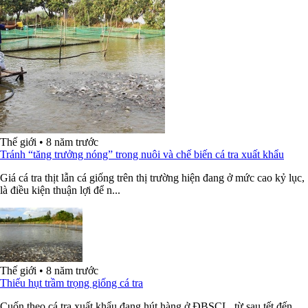
Thế giới
•
8 năm trước
Tránh “tăng trưởng nóng” trong nuôi và chế biến cá tra xuất khẩu
Giá cá tra thịt lẫn cá giống trên thị trường hiện đang ở mức cao kỷ lục,
là điều kiện thuận lợi để n...
Thế giới
•
8 năm trước
Thiếu hụt trầm trọng giống cá tra
Cuốn theo cá tra xuất khẩu đang hút hàng ở ĐBSCL, từ sau tết đến