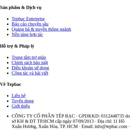
Sản phẩm & Dịch vụ
Tepbac Enterprise
Báo cáo chuyên sâu
Quảng bá & truyền thông ngành
Nền tảng hợp tác
Hỗ trợ & Pháp lý
Trung tâm trợ giúp
Chính sách bảo mật
Điều khoản sử dụng
Cộng tác và bài viết
Về Tepbac
Liên hệ
Tuyển dụng
Giới thiệu
CÔNG TY CỔ PHẦN TÉP BẠC · GPDKKD: 0312448735 do
sở KH & ĐT TP.HCM cấp ngày 07/09/2013 · Địa chỉ: 11 Hồ
Xuân Hương, Xuân Hòa, TP. HCM · Email:
info@tepbac.com
·