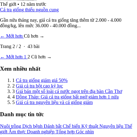
Thế giới
•
12 năm trước
Cá tra giống thiếu nguồn cung
Gần nửa tháng nay, giá cá tra giống tăng thêm từ 2.000 - 4.000
đồng/kg, lên mức 36.000 - 40.000 đồng...
← Mới hơn
Cũ hơn →
Trang
2
/
2
·
43
bài
← Mới hơn
1
2
Cũ hơn →
Xem nhiều nhất
1
Cá tra giống giảm giá 50%
2
Giá cá tra bột cao kỷ lục
3
Giá bán một số loài cá nước ngọt trên địa bàn Cần Thơ
4
Đồng Tháp: Giá cá tra giống bất ngờ giảm hơn 1 nửa
5
Giá cá tra nguyên liệu và cá giống giảm
Danh mục tin tức
Nuôi trồng
Dịch bệnh
Đánh bắt
Chế biến
Kỹ thuật
Nguyên liệu
Thế
giới
Ẩm thực
Doanh nghiệp
Tổng hợp
Góc nhìn