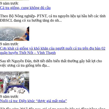
9 năm trước
Cá tra giống- cung không đủ cầu
Theo Bộ Nông nghiệp- PTNT, cá tra nguyên liệu tại hầu hết các tỉnh
ĐBSCL đang có xu hướng tăng do nh...
9 năm trước
Cơn khát cá giống và khó khăn của người nuôi cá tra trên địa bàn 02
quận huyện Thốt Nốt – Vĩnh Thạnh
Sau tết Nguyên Đán, thời tiết diễn biến thất thường gây bất lợi cho
việc ương cá tra giống trên địa...
9 năm trước
Nuôi cá tra: Điệp khúc “được giá mất mùa”