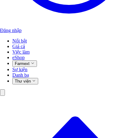
Đăng nhập
Nổi bật
Giá cả
Việc làm
eShop
Farmext
Sự kiện
Danh bạ
Thư viện