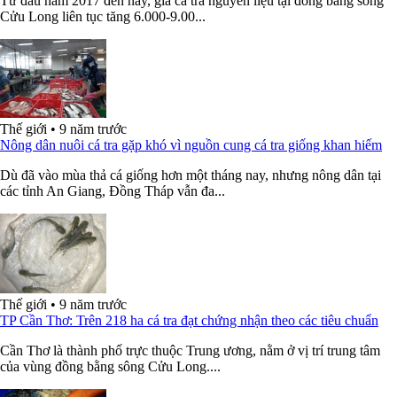
Từ đầu năm 2017 đến nay, giá cá tra nguyên liệu tại đồng bằng sông
Cửu Long liên tục tăng 6.000-9.00...
Thế giới
•
9 năm trước
Nông dân nuôi cá tra gặp khó vì nguồn cung cá tra giống khan hiếm
Dù đã vào mùa thả cá giống hơn một tháng nay, nhưng nông dân tại
các tỉnh An Giang, Đồng Tháp vẫn đa...
Thế giới
•
9 năm trước
TP Cần Thơ: Trên 218 ha cá tra đạt chứng nhận theo các tiêu chuẩn
Cần Thơ là thành phố trực thuộc Trung ương, nằm ở vị trí trung tâm
của vùng đồng bằng sông Cửu Long....