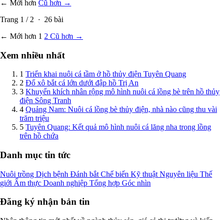
← Mới hơn
Cũ hơn →
Trang
1
/
2
·
26
bài
← Mới hơn
1
2
Cũ hơn →
Xem nhiều nhất
1
Triển khai nuôi cá tầm ở hồ thủy điện Tuyên Quang
2
Đổ xô bắt cá lớn dưới đập hồ Trị An
3
Khuyến khích nhân rộng mô hình nuôi cá lồng bè trên hồ thủy
điện Sông Tranh
4
Quảng Nam: Nuôi cá lồng bè thủy điện, nhà nào cũng thu vài
trăm triệu
5
Tuyên Quang: Kết quả mô hình nuôi cá lăng nha trong lồng
trên hồ chứa
Danh mục tin tức
Nuôi trồng
Dịch bệnh
Đánh bắt
Chế biến
Kỹ thuật
Nguyên liệu
Thế
giới
Ẩm thực
Doanh nghiệp
Tổng hợp
Góc nhìn
Đăng ký nhận bản tin