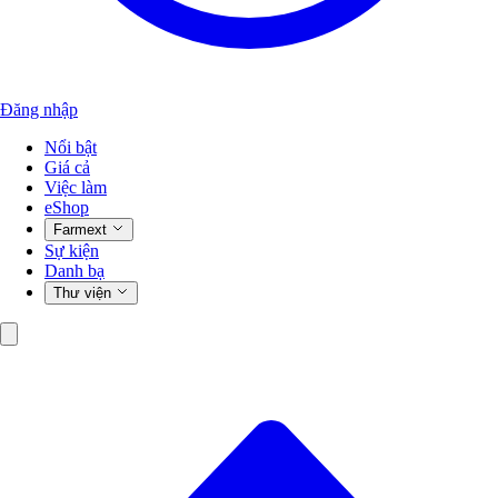
Đăng nhập
Nổi bật
Giá cả
Việc làm
eShop
Farmext
Sự kiện
Danh bạ
Thư viện