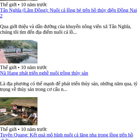
Thế giới
•
10 năm trước
Tân Nghĩa (Lâm Đồng): Nuôi cá lồng bè trên hồ thủy điện Đồng Nai
2
Qua giới thiệu và dẫn đường của khuyến nông viên xã Tân Nghĩa,
chúng tôi tìm đến địa điểm nuôi cá lồ...
Thế giới
•
10 năm trước
Nà Hang phát triển nghề nuôi trồng thủy sản
Là địa phương có thế mạnh để phát triển thủy sản, những năm qua, tỷ
trọng về thủy sản trong cơ cấu n...
Thế giới
•
10 năm trước
Tuyên Quang: Kết quả mô hình nuôi cá lăng nha trong lồng trên hồ