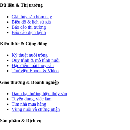
Dữ liệu & Thị trường
Giá thủy sản hôm nay
Biểu đồ & lịch sử giá
Báo cáo thị trường
Báo cáo dịch bệnh
Kiến thức & Cộng đồng
Kỹ thuật nuôi trồng
Quy trình & mô hình nuôi
Đặc điểm loài thủy sản
Thư viện Ebook & Video
Giao thương & Doanh nghiệp
Danh bạ thương hiệu thủy sản
Tuyển dụng, việc làm
Tìm nhà mua hàng
Vùng nuôi và chứng nhận
Sản phẩm & Dịch vụ