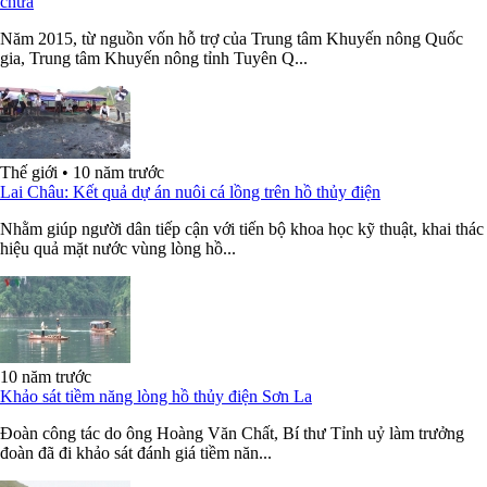
chứa
Năm 2015, từ nguồn vốn hỗ trợ của Trung tâm Khuyến nông Quốc
gia, Trung tâm Khuyến nông tỉnh Tuyên Q...
Thế giới
•
10 năm trước
Lai Châu: Kết quả dự án nuôi cá lồng trên hồ thủy điện
Nhằm giúp người dân tiếp cận với tiến bộ khoa học kỹ thuật, khai thác
hiệu quả mặt nước vùng lòng hồ...
10 năm trước
Khảo sát tiềm năng lòng hồ thủy điện Sơn La
Đoàn công tác do ông Hoàng Văn Chất, Bí thư Tỉnh uỷ làm trưởng
đoàn đã đi khảo sát đánh giá tiềm năn...