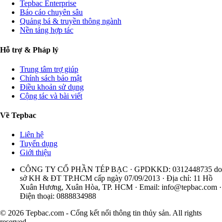
Tepbac Enterprise
Báo cáo chuyên sâu
Quảng bá & truyền thông ngành
Nền tảng hợp tác
Hỗ trợ & Pháp lý
Trung tâm trợ giúp
Chính sách bảo mật
Điều khoản sử dụng
Cộng tác và bài viết
Về Tepbac
Liên hệ
Tuyển dụng
Giới thiệu
CÔNG TY CỔ PHẦN TÉP BẠC · GPDKKD: 0312448735 do
sở KH & ĐT TP.HCM cấp ngày 07/09/2013 · Địa chỉ: 11 Hồ
Xuân Hương, Xuân Hòa, TP. HCM · Email:
info@tepbac.com
·
Điện thoại: 0888834988
© 2026 Tepbac.com - Cổng kết nối thông tin thủy sản. All rights
reserved.