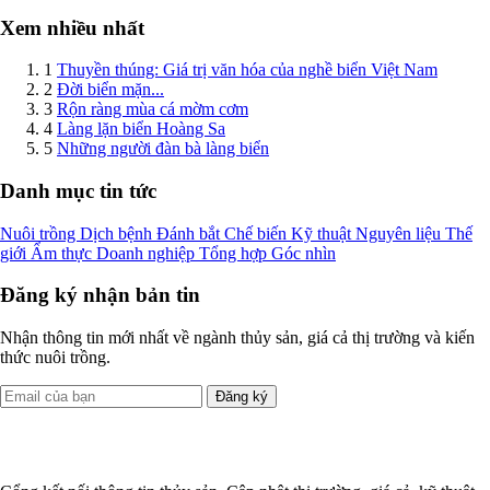
Xem nhiều nhất
1
Thuyền thúng: Giá trị văn hóa của nghề biển Việt Nam
2
Đời biển mặn...
3
Rộn ràng mùa cá mờm cơm
4
Làng lặn biển Hoàng Sa
5
Những người đàn bà làng biển
Danh mục tin tức
Nuôi trồng
Dịch bệnh
Đánh bắt
Chế biến
Kỹ thuật
Nguyên liệu
Thế
giới
Ẩm thực
Doanh nghiệp
Tổng hợp
Góc nhìn
Đăng ký nhận bản tin
Nhận thông tin mới nhất về ngành thủy sản, giá cả thị trường và kiến
thức nuôi trồng.
Đăng ký