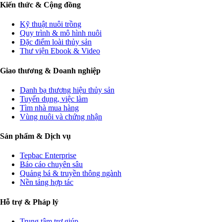
Kiến thức & Cộng đồng
Kỹ thuật nuôi trồng
Quy trình & mô hình nuôi
Đặc điểm loài thủy sản
Thư viện Ebook & Video
Giao thương & Doanh nghiệp
Danh bạ thương hiệu thủy sản
Tuyển dụng, việc làm
Tìm nhà mua hàng
Vùng nuôi và chứng nhận
Sản phẩm & Dịch vụ
Tepbac Enterprise
Báo cáo chuyên sâu
Quảng bá & truyền thông ngành
Nền tảng hợp tác
Hỗ trợ & Pháp lý
Trung tâm trợ giúp