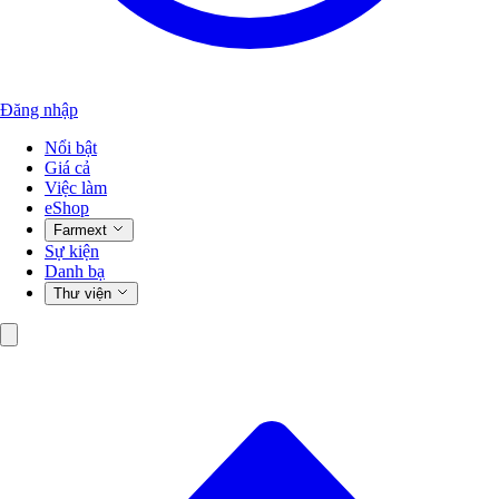
Đăng nhập
Nổi bật
Giá cả
Việc làm
eShop
Farmext
Sự kiện
Danh bạ
Thư viện