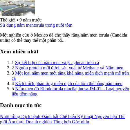
Thế giới
•
9 năm trước
Sử dụng nấm mentorula trong nuôi tôm
Một nghiên cứu ở Mexico đã cho thấy rằng nấm men torula (Candida
utilis) có thể thay thế một phần bộ...
Xem nhiều nhất
1
Sự kết hợp của nấm men và β ‐ glucan trên cá
2
Nguồn protein mới được sản xuất từ Methane và Nấm men
3
Một loại nấm men mới tăng khả năng miễn dịch mạnh mẽ trên
cá
4
Kích thích phản ứng miễn dịch của tôm thẻ bằng nấm men
5
Nấm men đỏ Rhodotorula mucilaginosa JM-01 – Loại nguyên
liệu tiềm năng
Danh mục tin tức
Nuôi trồng
Dịch bệnh
Đánh bắt
Chế biến
Kỹ thuật
Nguyên liệu
Thế
giới
Ẩm thực
Doanh nghiệp
Tổng hợp
Góc nhìn