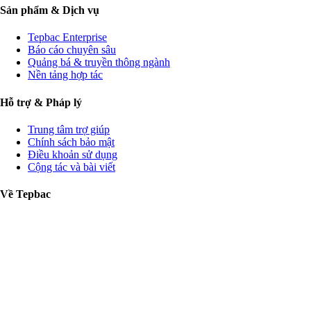
Sản phẩm & Dịch vụ
Tepbac Enterprise
Báo cáo chuyên sâu
Quảng bá & truyền thông ngành
Nền tảng hợp tác
Hỗ trợ & Pháp lý
Trung tâm trợ giúp
Chính sách bảo mật
Điều khoản sử dụng
Cộng tác và bài viết
Về Tepbac
Liên hệ
Tuyển dụng
Giới thiệu
CÔNG TY CỔ PHẦN TÉP BẠC · GPDKKD: 0312448735 do
sở KH & ĐT TP.HCM cấp ngày 07/09/2013 · Địa chỉ: 11 Hồ
Xuân Hương, Xuân Hòa, TP. HCM · Email:
info@tepbac.com
·
Điện thoại: 0888834988