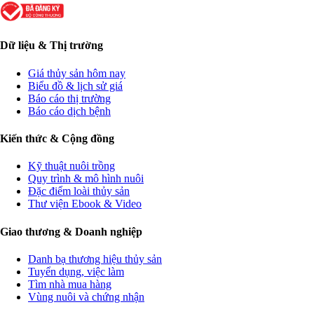
Dữ liệu & Thị trường
Giá thủy sản hôm nay
Biểu đồ & lịch sử giá
Báo cáo thị trường
Báo cáo dịch bệnh
Kiến thức & Cộng đồng
Kỹ thuật nuôi trồng
Quy trình & mô hình nuôi
Đặc điểm loài thủy sản
Thư viện Ebook & Video
Giao thương & Doanh nghiệp
Danh bạ thương hiệu thủy sản
Tuyển dụng, việc làm
Tìm nhà mua hàng
Vùng nuôi và chứng nhận