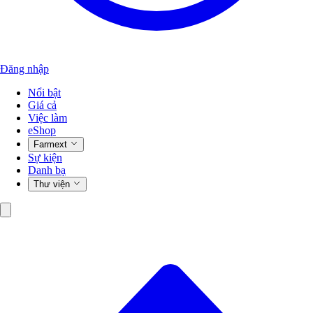
Đăng nhập
Nổi bật
Giá cả
Việc làm
eShop
Farmext
Sự kiện
Danh bạ
Thư viện