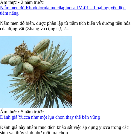
Ẩm thực
•
2 năm trước
Nấm men đỏ Rhodotorula mucilaginosa JM-01 – Loại nguyên liệu
tiềm năng
Nấm men đỏ biển, được phân lập từ trầm tích biển và đường tiêu hóa
của động vật (Zhang và cộng sự, 2...
Ẩm thực
•
5 năm trước
Đánh giá Yucca như một lựa chọn thay thế bền vững
Đánh giá này nhằm mục đích khảo sát việc áp dụng yucca trong các
sinh vật thủy sinh như một lựa chọn...