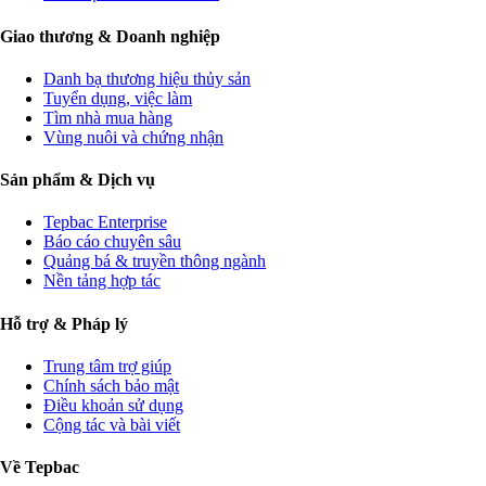
Giao thương & Doanh nghiệp
Danh bạ thương hiệu thủy sản
Tuyển dụng, việc làm
Tìm nhà mua hàng
Vùng nuôi và chứng nhận
Sản phẩm & Dịch vụ
Tepbac Enterprise
Báo cáo chuyên sâu
Quảng bá & truyền thông ngành
Nền tảng hợp tác
Hỗ trợ & Pháp lý
Trung tâm trợ giúp
Chính sách bảo mật
Điều khoản sử dụng
Cộng tác và bài viết
Về Tepbac