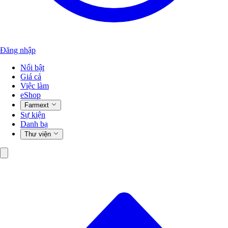
Đăng nhập
Nổi bật
Giá cả
Việc làm
eShop
Farmext
Sự kiện
Danh bạ
Thư viện