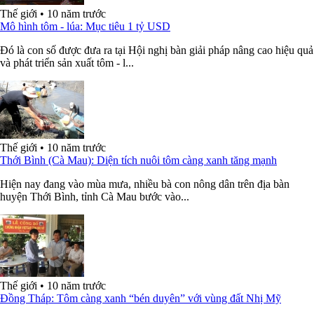
Thế giới
•
10 năm trước
Mô hình tôm - lúa: Mục tiêu 1 tỷ USD
Đó là con số được đưa ra tại Hội nghị bàn giải pháp nâng cao hiệu quả
và phát triển sản xuất tôm - l...
Thế giới
•
10 năm trước
Thới Bình (Cà Mau): Diện tích nuôi tôm càng xanh tăng mạnh
Hiện nay đang vào mùa mưa, nhiều bà con nông dân trên địa bàn
huyện Thới Bình, tỉnh Cà Mau bước vào...
Thế giới
•
10 năm trước
Đồng Tháp: Tôm càng xanh “bén duyên” với vùng đất Nhị Mỹ