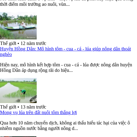
thời điểm môi trường ao nuôi, vùn...
Thế giới
•
12 năm trước
Huyện Hồng Dân: Mô hình tôm - cua - cá - lúa giúp nông dân thoát
nghèo
Hiện nay, mô hình kết hợp tôm - cua - cá - lúa được nông dân huyện
Hồng Dân áp dụng rộng rãi do hiệu...
Thế giới
•
13 năm trước
Mong vụ lúa trên đất nuôi tôm thắng lợi
Qua hơn 10 năm chuyển dịch, không ai thấu hiểu tác hại của việc ô
nhiễm nguồn nước bằng người nông d...