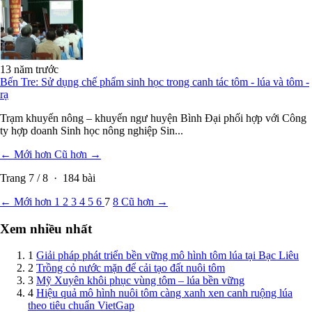
13 năm trước
Bến Tre: Sử dụng chế phẩm sinh học trong canh tác tôm - lúa và tôm -
rạ
Trạm khuyến nông – khuyến ngư huyện Bình Đại phối hợp với Công
ty hợp doanh Sinh học nông nghiệp Sin...
← Mới hơn
Cũ hơn →
Trang
7
/
8
·
184
bài
← Mới hơn
1
2
3
4
5
6
7
8
Cũ hơn →
Xem nhiều nhất
1
Giải pháp phát triển bền vững mô hình tôm lúa tại Bạc Liêu
2
Trồng cỏ nước mặn để cải tạo đất nuôi tôm
3
Mỹ Xuyên khôi phục vùng tôm – lúa bền vững
4
Hiệu quả mô hình nuôi tôm càng xanh xen canh ruộng lúa
theo tiêu chuẩn VietGap