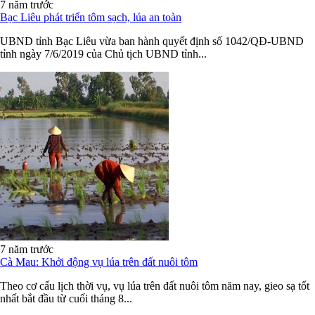
7 năm trước
Bạc Liêu phát triển tôm sạch, lúa an toàn
UBND tỉnh Bạc Liêu vừa ban hành quyết định số 1042/QĐ-UBND
tỉnh ngày 7/6/2019 của Chủ tịch UBND tỉnh...
7 năm trước
Cà Mau: Khởi động vụ lúa trên đất nuôi tôm
Theo cơ cấu lịch thời vụ, vụ lúa trên đất nuôi tôm năm nay, gieo sạ tốt
nhất bắt đầu từ cuối tháng 8...