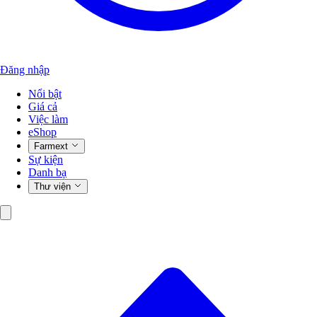
Đăng nhập
Nổi bật
Giá cả
Việc làm
eShop
Farmext
Sự kiện
Danh bạ
Thư viện