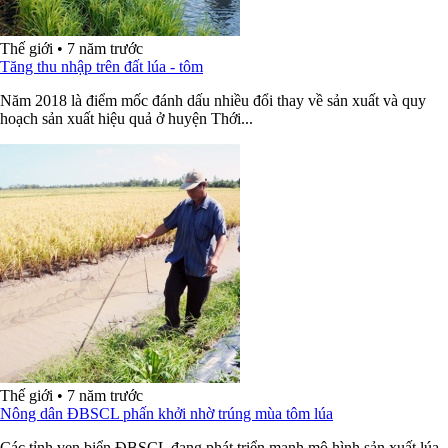
Thế giới
•
7 năm trước
Tăng thu nhập trên đất lúa - tôm
Năm 2018 là điểm mốc đánh dấu nhiều đổi thay về sản xuất và quy
hoạch sản xuất hiệu quả ở huyện Thới...
Thế giới
•
7 năm trước
Nông dân ĐBSCL phấn khởi nhờ trúng mùa tôm lúa
Các tỉnh ven biển ĐBSCL đang phát triển mạnh mô hình sản xuất lúa -