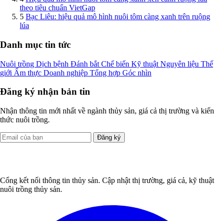
theo tiêu chuẩn VietGap
5
Bạc Liêu: hiệu quả mô hình nuôi tôm càng xanh trên ruộng
lúa
Danh mục tin tức
Nuôi trồng
Dịch bệnh
Đánh bắt
Chế biến
Kỹ thuật
Nguyên liệu
Thế
giới
Ẩm thực
Doanh nghiệp
Tổng hợp
Góc nhìn
Đăng ký nhận bản tin
Nhận thông tin mới nhất về ngành thủy sản, giá cả thị trường và kiến
thức nuôi trồng.
Đăng ký
Cổng kết nối thông tin thủy sản. Cập nhật thị trường, giá cả, kỹ thuật
nuôi trồng thủy sản.