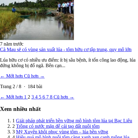
7 năm trước
Cà Mau sẽ có vùng sản xuất lúa - tôm hữu cơ tập trung, quy mô lớn
Lúa hữu cơ có nhiều ưu điểm: ít bị sâu bệnh, ít tốn công lao động, lúa
đứng không bị đổ ngã. Bên cạn...
← Mới hơn
Cũ hơn →
Trang
2
/
8
·
184
bài
← Mới hơn
1
2
3
4
5
6
7
8
Cũ hơn →
Xem nhiều nhất
1
Giải pháp phát triển bền vững mô hình tôm lúa tại Bạc Liêu
2
Trồng cỏ nước mặn để cải tạo đất nuôi tôm
3
Mỹ Xuyên khôi phục vùng tôm – lúa bền vững
4
Hiệu quả mô hình nuôi tôm càng xanh xen canh ruộng lúa