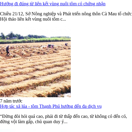
Hướng đi đúng từ liên kết vùng nuôi tôm có chứng nhận
Chiều 21/12, Sở Nông nghiệp và Phát triển nông thôn Cà Mau tổ chức
Hội thảo liên kết vùng nuôi tôm c...
7 năm trước
Hợp tác xã lúa - tôm Thạnh Phú hướng đến đa dịch vụ
“Đừng đòi hỏi quá cao, phải đi từ thấp đến cao, từ không có đến có,
đừng vội làm gấp, chủ quan duy ý...