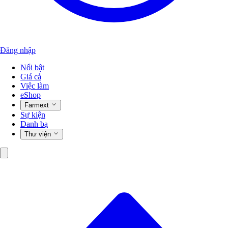
Đăng nhập
Nổi bật
Giá cả
Việc làm
eShop
Farmext
Sự kiện
Danh bạ
Thư viện