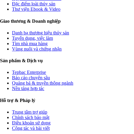
Đặc điểm loài thủy sản
Thư viện Ebook & Video
Giao thương & Doanh nghiệp
Danh bạ thương hiệu thủy sản
Tuyển dụng, việc làm
Tìm nhà mua hàng
Vùng nuôi và chứng nhận
Sản phẩm & Dịch vụ
Tepbac Enterprise
Báo cáo chuyên sâu
Quảng bá & truyền thông ngành
Nền tảng hợp tác
Hỗ trợ & Pháp lý
Trung tâm trợ giúp
Chính sách bảo mật
Điều khoản sử dụng
Cộng tác và bài viết