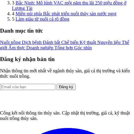
3
Bắc Ninh: Mô hình VAC một năm thu lãi 250 triệu đồng ở
Lương Tài
4
Miền núi phía Bắc phát triển nuôi thủy sản nước ngọt
5
Làm giàu từ nuôi cá rô đồng
Danh mục tin tức
Nuôi trồng
Dịch bệnh
Đánh bắt
Chế biến
Kỹ thuật
Nguyên liệu
Thế
giới
Ẩm thực
Doanh nghiệp
Tổng hợp
Góc nhìn
Đăng ký nhận bản tin
Nhận thông tin mới nhất về ngành thủy sản, giá cả thị trường và kiến
thức nuôi trồng.
Đăng ký
Cổng kết nối thông tin thủy sản. Cập nhật thị trường, giá cả, kỹ thuật
nuôi trồng thủy sản.