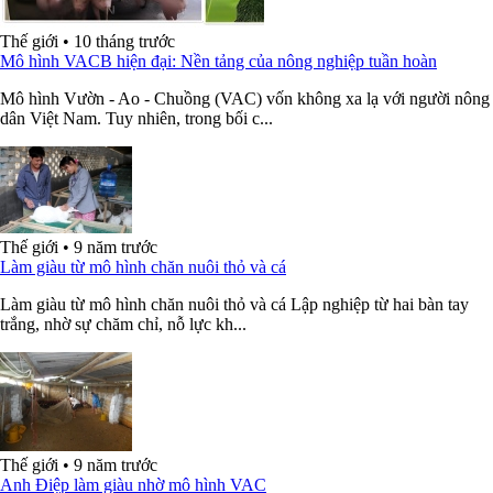
Thế giới
•
10 tháng trước
Mô hình VACB hiện đại: Nền tảng của nông nghiệp tuần hoàn
Mô hình Vườn - Ao - Chuồng (VAC) vốn không xa lạ với người nông
dân Việt Nam. Tuy nhiên, trong bối c...
Thế giới
•
9 năm trước
Làm giàu từ mô hình chăn nuôi thỏ và cá
Làm giàu từ mô hình chăn nuôi thỏ và cá Lập nghiệp từ hai bàn tay
trắng, nhờ sự chăm chỉ, nỗ lực kh...
Thế giới
•
9 năm trước
Anh Điệp làm giàu nhờ mô hình VAC