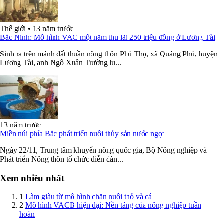
Thế giới
•
13 năm trước
Bắc Ninh: Mô hình VAC một năm thu lãi 250 triệu đồng ở Lương Tài
Sinh ra trên mảnh đất thuần nông thôn Phú Thọ, xã Quảng Phú, huyện
Lương Tài, anh Ngô Xuân Trường lu...
13 năm trước
Miền núi phía Bắc phát triển nuôi thủy sản nước ngọt
Ngày 22/11, Trung tâm khuyến nông quốc gia, Bộ Nông nghiệp và
Phát triển Nông thôn tổ chức diễn đàn...
Xem nhiều nhất
1
Làm giàu từ mô hình chăn nuôi thỏ và cá
2
Mô hình VACB hiện đại: Nền tảng của nông nghiệp tuần
hoàn