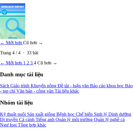
← Mới hơn
Cũ hơn →
Trang
4
/
4
·
33
bài
← Mới hơn
1
2
3
4
Cũ hơn →
Danh mục tài liệu
Sách
Giáo trình
Khuyến nông
Đề tài - luận văn
Báo cáo khoa học
Báo
- tạp chí
Văn bản - công văn
Tài liệu khác
Nhóm tài liệu
Kỹ thuật nuôi
Sản xuất giống
Bệnh học
Chế biến
Sinh lý
Dinh dưỡng
Di truyền
Cá cảnh
Tiếng anh
Quản lý môi trường
Quản lý nghề cá
Ngư loại
Tổng hợp khác