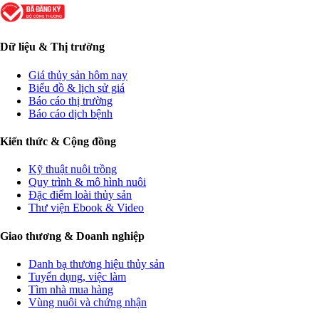
Dữ liệu & Thị trường
Giá thủy sản hôm nay
Biểu đồ & lịch sử giá
Báo cáo thị trường
Báo cáo dịch bệnh
Kiến thức & Cộng đồng
Kỹ thuật nuôi trồng
Quy trình & mô hình nuôi
Đặc điểm loài thủy sản
Thư viện Ebook & Video
Giao thương & Doanh nghiệp
Danh bạ thương hiệu thủy sản
Tuyển dụng, việc làm
Tìm nhà mua hàng
Vùng nuôi và chứng nhận