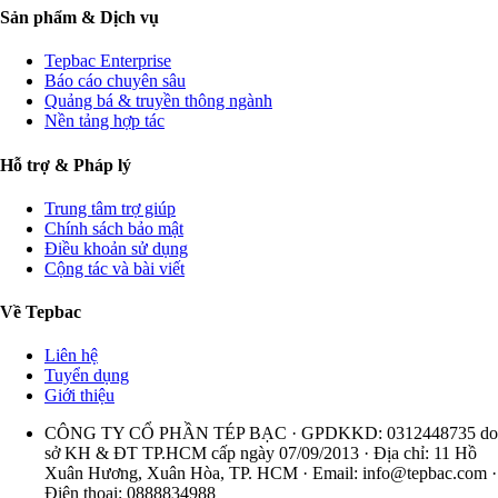
Sản phẩm & Dịch vụ
Tepbac Enterprise
Báo cáo chuyên sâu
Quảng bá & truyền thông ngành
Nền tảng hợp tác
Hỗ trợ & Pháp lý
Trung tâm trợ giúp
Chính sách bảo mật
Điều khoản sử dụng
Cộng tác và bài viết
Về Tepbac
Liên hệ
Tuyển dụng
Giới thiệu
CÔNG TY CỔ PHẦN TÉP BẠC · GPDKKD: 0312448735 do
sở KH & ĐT TP.HCM cấp ngày 07/09/2013 · Địa chỉ: 11 Hồ
Xuân Hương, Xuân Hòa, TP. HCM · Email:
info@tepbac.com
·
Điện thoại: 0888834988