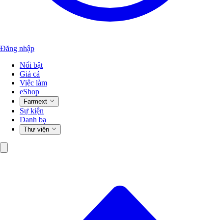
Đăng nhập
Nổi bật
Giá cả
Việc làm
eShop
Farmext
Sự kiện
Danh bạ
Thư viện