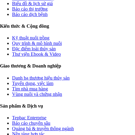
Biểu đồ & lịch sử giá
Báo cáo thị trường
Báo cáo dịch bệnh
Kiến thức & Cộng đồng
Kỹ thuật nuôi trồng
Quy trình & mô hình nuôi
Đặc điểm loài thủy sản
Thư viện Ebook & Video
Giao thương & Doanh nghiệp
Danh bạ thương hiệu thủy sản
Tuyển dụng, việc làm
Tìm nhà mua hàng
Vùng nuôi và chứng nhận
Sản phẩm & Dịch vụ
Tepbac Enterprise
Báo cáo chuyên sâu
Quảng bá & truyền thông ngành
Nền tảng hợp tác