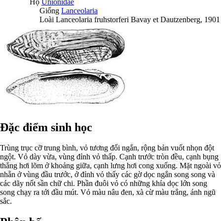
Họ
Unionidae
Giống
Lanceolaria
Loài
Lanceolaria fruhstorferi
Bavay et Dautzenberg, 1901
Đặc điểm sinh học
Trùng trục cỡ trung bình, vỏ tương đối ngắn, rộng bản vuốt nhọn đột
ngột. Vỏ dày vừa, vùng đỉnh vỏ thấp. Cạnh trước tròn đều, cạnh bụng
thẳng hơi lõm ở khoảng giữa, cạnh lưng hơi cong xuống. Mặt ngoài vỏ
nhẵn ở vùng đầu trước, ở đỉnh vỏ thấy các gờ dọc ngắn song song và
các dãy nốt sần chữ chi. Phần đuôi vỏ có những khía dọc lớn song
song chạy ra tới đầu mút. Vỏ màu nâu đen, xà cừ màu trắng, ánh ngũ
sắc.