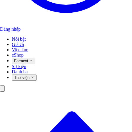
Đăng nhập
Nổi bật
Giá cả
Việc làm
eShop
Farmext
Sự kiện
Danh bạ
Thư viện