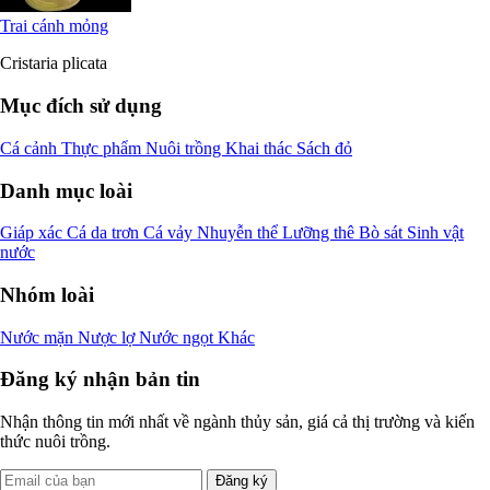
Trai cánh mỏng
Cristaria plicata
Mục đích sử dụng
Cá cảnh
Thực phẩm
Nuôi trồng
Khai thác
Sách đỏ
Danh mục loài
Giáp xác
Cá da trơn
Cá vảy
Nhuyễn thể
Lưỡng thê
Bò sát
Sinh vật
nước
Nhóm loài
Nước mặn
Nược lợ
Nước ngọt
Khác
Đăng ký nhận bản tin
Nhận thông tin mới nhất về ngành thủy sản, giá cả thị trường và kiến
thức nuôi trồng.
Đăng ký