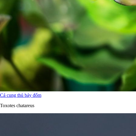
Cá cung thủ bảy đốm
Toxotes chatareus