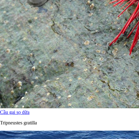
Cầu gai sọ dừa
Tripneustes gratilla