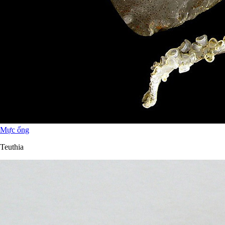
Mực ống
Teuthia