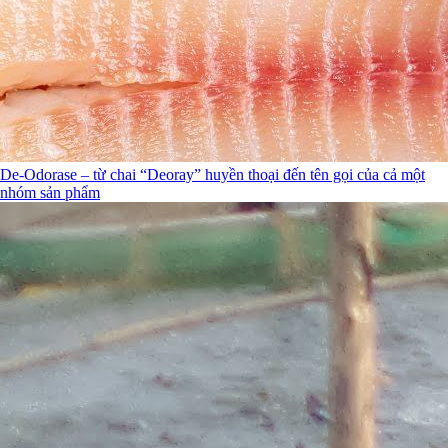
De-Odorase – từ chai “Deoray” huyền thoại đến tên gọi của cả một
nhóm sản phẩm