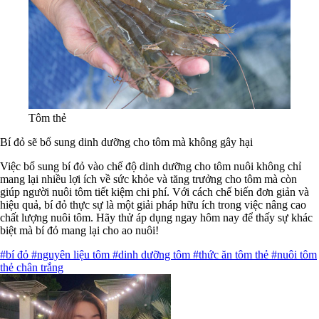
Tôm thẻ
Bí đỏ sẽ bổ sung dinh dưỡng cho tôm mà không gây hại
Việc bổ sung bí đỏ vào chế độ dinh dưỡng cho tôm nuôi không chỉ
mang lại nhiều lợi ích về sức khỏe và tăng trưởng cho tôm mà còn
giúp người nuôi tôm tiết kiệm chi phí. Với cách chế biến đơn giản và
hiệu quả, bí đỏ thực sự là một giải pháp hữu ích trong việc nâng cao
chất lượng nuôi tôm. Hãy thử áp dụng ngay hôm nay để thấy sự khác
biệt mà bí đỏ mang lại cho ao nuôi!
#bí đỏ
#nguyên liệu tôm
#dinh dưỡng tôm
#thức ăn tôm thẻ
#nuôi tôm
thẻ chân trắng