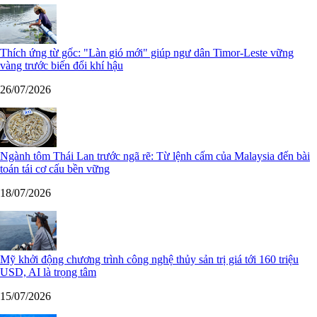
Thích ứng từ gốc: "Làn gió mới" giúp ngư dân Timor-Leste vững
vàng trước biến đổi khí hậu
26/07/2026
Ngành tôm Thái Lan trước ngã rẽ: Từ lệnh cấm của Malaysia đến bài
toán tái cơ cấu bền vững
18/07/2026
Mỹ khởi động chương trình công nghệ thủy sản trị giá tới 160 triệu
USD, AI là trọng tâm
15/07/2026