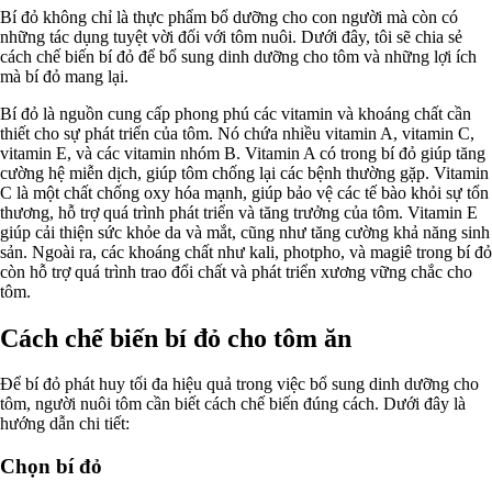
Bí đỏ không chỉ là thực phẩm bổ dưỡng cho con người mà còn có
những tác dụng tuyệt vời đối với tôm nuôi. Dưới đây, tôi sẽ chia sẻ
cách chế biến bí đỏ để bổ sung dinh dưỡng cho tôm và những lợi ích
mà bí đỏ mang lại.
Bí đỏ là nguồn cung cấp phong phú các vitamin và khoáng chất cần
thiết cho sự phát triển của tôm. Nó chứa nhiều vitamin A, vitamin C,
vitamin E, và các vitamin nhóm B. Vitamin A có trong bí đỏ giúp tăng
cường hệ miễn dịch, giúp tôm chống lại các bệnh thường gặp. Vitamin
C là một chất chống oxy hóa mạnh, giúp bảo vệ các tế bào khỏi sự tổn
thương, hỗ trợ quá trình phát triển và tăng trưởng của tôm. Vitamin E
giúp cải thiện sức khỏe da và mắt, cũng như tăng cường khả năng sinh
sản. Ngoài ra, các khoáng chất như kali, photpho, và magiê trong bí đỏ
còn hỗ trợ quá trình trao đổi chất và phát triển xương vững chắc cho
tôm.
Cách chế biến bí đỏ cho tôm ăn
Để bí đỏ phát huy tối đa hiệu quả trong việc bổ sung dinh dưỡng cho
tôm, người nuôi tôm cần biết cách chế biến đúng cách. Dưới đây là
hướng dẫn chi tiết:
Chọn bí đỏ