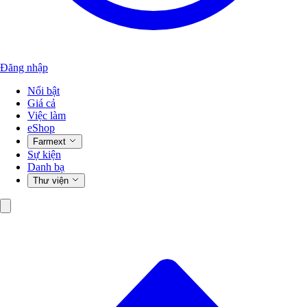
Đăng nhập
Nổi bật
Giá cả
Việc làm
eShop
Farmext
Sự kiện
Danh bạ
Thư viện