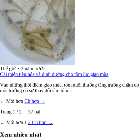
Thế giới
•
2 năm trước
Cải thiện tiêu hóa và dinh dưỡng cho tôm lúc giao mùa
Vào những thời điểm giao mùa, tôm nuôi thường tăng trưởng chậm do
môi trường có sự thay đổi làm tôm...
← Mới hơn
Cũ hơn →
Trang
1
/
2
·
37
bài
← Mới hơn
1
2
Cũ hơn →
Xem nhiều nhất