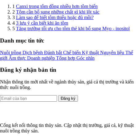
1
Canxi trong tôm đồng nhiều hơn tôm biển
2
Tôm cần bổ sung những chất gì khi lột xác
3
Làm sao để biết tôm thiếu hoặc đủ mồi?
4
3 lưu ý cần biết khi ăn tôm
5
Tăng trưởng tối ưu cho tôm thẻ khi bổ sung Myo ‐ inositol
Danh mục tin tức
Nuôi trồng
Dịch bệnh
Đánh bắt
Chế biến
Kỹ thuật
Nguyên liệu
Thế
giới
Ẩm thực
Doanh nghiệp
Tổng hợp
Góc nhìn
Đăng ký nhận bản tin
Nhận thông tin mới nhất về ngành thủy sản, giá cả thị trường và kiến
thức nuôi trồng.
Đăng ký
Cổng kết nối thông tin thủy sản. Cập nhật thị trường, giá cả, kỹ thuật
nuôi trồng thủy sản.