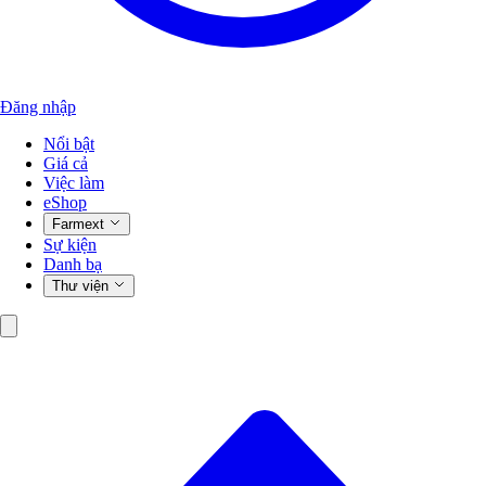
Đăng nhập
Nổi bật
Giá cả
Việc làm
eShop
Farmext
Sự kiện
Danh bạ
Thư viện