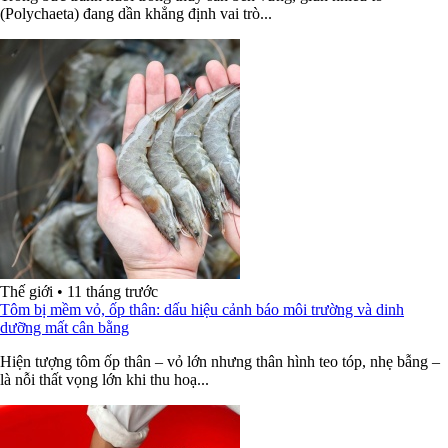
(Polychaeta) đang dần khẳng định vai trò...
Thế giới
•
11 tháng trước
Tôm bị mềm vỏ, ốp thân: dấu hiệu cảnh báo môi trường và dinh
dưỡng mất cân bằng
Hiện tượng tôm ốp thân – vỏ lớn nhưng thân hình teo tóp, nhẹ bẫng –
là nỗi thất vọng lớn khi thu hoạ...