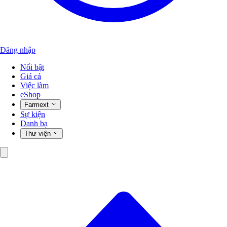
Đăng nhập
Nổi bật
Giá cả
Việc làm
eShop
Farmext
Sự kiện
Danh bạ
Thư viện