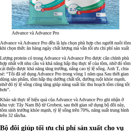
Advance và Advance Pro
Advance và Advance Pro đều là lựa chọn phù hợp cho người nuôi tôm
khi chọn thức ăn hàng ngày chất lượng mà vẫn tối ưu chi phí sản xuất
Lượng protein có trong Advance và Advance Pro được cân chỉnh phù
hợp nhất với nhu cầu và khả năng hấp thụ thực tế của tôm, nhờ đó tôm
cải thiện được khả năng tăng trưởng, nâng cao tỷ lệ sống. Anh T, chia
sẻ: “Tôi đã sử dụng Advance Pro trong vòng 1 năm qua Sau thời gian
dùng sản phẩm, tôm hấp thụ dưỡng chất tốt, đường ruột khỏe mạnh,
nhờ đó tỷ lệ sống cũng tăng giúp năng suất lúc thu hoạch tôm cũng tốt
hơn”.
Khảo sát thực tế hiệu quả của Advance và Advance Pro ghi nhận ở
khu vực Tây Nam Bộ từ Grobest, sau thời gian sử dụng bộ đôi này,
tôm sinh trưởng khỏe mạnh, tỷ lệ sống trên 70%, năng suất trung bình
trên 32 tấn/ha.
Bộ đôi giúp tối ưu chi phí sản xuất cho vụ