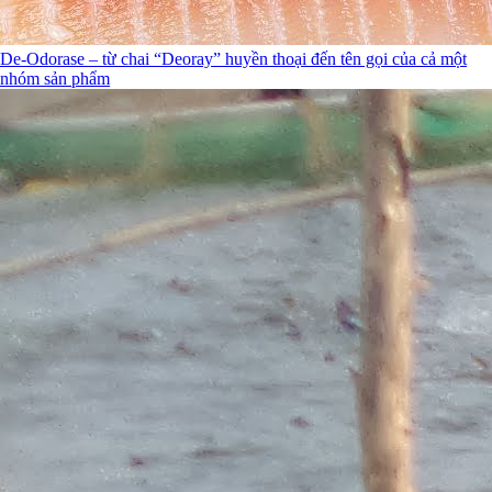
De-Odorase – từ chai “Deoray” huyền thoại đến tên gọi của cả một
nhóm sản phẩm