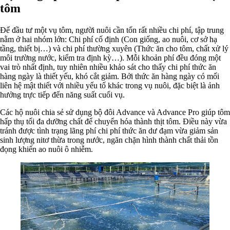
tôm
Để đầu tư một vụ tôm, người nuôi cần tốn rất nhiều chi phí, tập trung
nằm ở hai nhóm lớn: Chi phí cố định (Con giống, ao nuôi, cơ sở hạ
tầng, thiết bị…) và chi phí thường xuyên (Thức ăn cho tôm, chất xử lý
môi trường nước, kiểm tra định kỳ…). Mỗi khoản phí đều đóng một
vai trò nhất định, tuy nhiên nhiều khảo sát cho thấy chi phí thức ăn
hàng ngày là thiết yếu, khó cắt giảm. Bởi thức ăn hàng ngày có mối
liên hệ mật thiết với nhiều yếu tố khác trong vụ nuôi, đặc biệt là ảnh
hưởng trực tiếp đến năng suất cuối vụ.
Các hộ nuôi chia sẻ sử dụng bộ đôi Advance và Advance Pro giúp tôm
hấp thụ tối đa dưỡng chất để chuyển hóa thành thịt tôm. Điều này vừa
tránh được tình trạng lãng phí chi phí thức ăn dư đạm vừa giảm sản
sinh lượng nitơ thừa trong nước, ngăn chặn hình thành chất thải tồn
đọng khiến ao nuôi ô nhiễm.