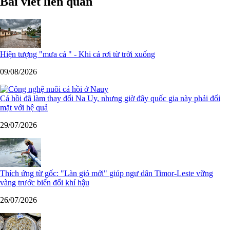
Bài viết liên quan
Hiện tượng "mưa cá " - Khi cá rơi từ trời xuống
09/08/2026
Cá hồi đã làm thay đổi Na Uy, nhưng giờ đây quốc gia này phải đối
mặt với hệ quả
29/07/2026
Thích ứng từ gốc: "Làn gió mới" giúp ngư dân Timor-Leste vững
vàng trước biến đổi khí hậu
26/07/2026