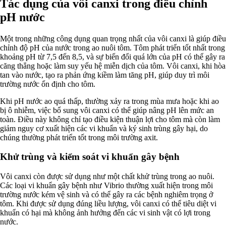
Tác dụng của vôi canxi trong điều chỉnh
pH nước
Một trong những công dụng quan trọng nhất của vôi canxi là giúp điều
chỉnh độ pH của nước trong ao nuôi tôm. Tôm phát triển tốt nhất trong
khoảng pH từ 7,5 đến 8,5, và sự biến đổi quá lớn của pH có thể gây ra
căng thẳng hoặc làm suy yếu hệ miễn dịch của tôm. Vôi canxi, khi hòa
tan vào nước, tạo ra phản ứng kiềm làm tăng pH, giúp duy trì môi
trường nước ổn định cho tôm.
Khi pH nước ao quá thấp, thường xảy ra trong mùa mưa hoặc khi ao
bị ô nhiễm, việc bổ sung vôi canxi có thể giúp nâng pH lên mức an
toàn. Điều này không chỉ tạo điều kiện thuận lợi cho tôm mà còn làm
giảm nguy cơ xuất hiện các vi khuẩn và ký sinh trùng gây hại, do
chúng thường phát triển tốt trong môi trường axit.
Khử trùng và kiểm soát vi khuẩn gây bệnh
Vôi canxi còn được sử dụng như một chất khử trùng trong ao nuôi.
Các loại vi khuẩn gây bệnh như Vibrio thường xuất hiện trong môi
trường nước kém vệ sinh và có thể gây ra các bệnh nghiêm trọng ở
tôm. Khi được sử dụng đúng liều lượng, vôi canxi có thể tiêu diệt vi
khuẩn có hại mà không ảnh hưởng đến các vi sinh vật có lợi trong
nước.