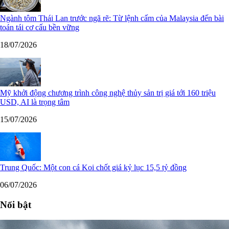
Ngành tôm Thái Lan trước ngã rẽ: Từ lệnh cấm của Malaysia đến bài
toán tái cơ cấu bền vững
18/07/2026
Mỹ khởi động chương trình công nghệ thủy sản trị giá tới 160 triệu
USD, AI là trọng tâm
15/07/2026
Trung Quốc: Một con cá Koi chốt giá kỷ lục 15,5 tỷ đồng
06/07/2026
Nổi bật