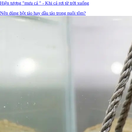
Hiện tượng "mưa cá " - Khi cá rơi từ trời xuống
Nên dùng bột tảo hay dầu tảo trong nuôi tôm?