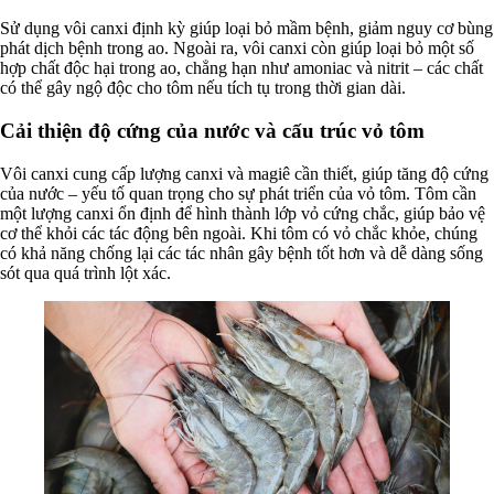
Sử dụng vôi canxi định kỳ giúp loại bỏ mầm bệnh, giảm nguy cơ bùng
phát dịch bệnh trong ao. Ngoài ra, vôi canxi còn giúp loại bỏ một số
hợp chất độc hại trong ao, chẳng hạn như amoniac và nitrit – các chất
có thể gây ngộ độc cho tôm nếu tích tụ trong thời gian dài.
Cải thiện độ cứng của nước và cấu trúc vỏ tôm
Vôi canxi cung cấp lượng canxi và magiê cần thiết, giúp tăng độ cứng
của nước – yếu tố quan trọng cho sự phát triển của vỏ tôm. Tôm cần
một lượng canxi ổn định để hình thành lớp vỏ cứng chắc, giúp bảo vệ
cơ thể khỏi các tác động bên ngoài. Khi tôm có vỏ chắc khỏe, chúng
có khả năng chống lại các tác nhân gây bệnh tốt hơn và dễ dàng sống
sót qua quá trình lột xác.