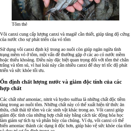
Tôm thẻ
Vôi canxi cung cấp lượng canxi và magiê cần thiết, giúp tăng độ cứng
của nước cho sự phát triển của vỏ tôm
Sử dụng vôi canxi định kỳ trong ao nuôi còn giúp ngăn ngừa tình
trạng mềm vỏ ở tôm, một vấn đề thường gặp ở các ao có nước mềm
hoặc thiếu khoáng. Điều này đặc biệt quan trọng đối với tôm thẻ chân
trắng và tôm sú, vì hai loài này cần nhiều canxi để duy trì tốc độ phát
triển và sức khỏe tối ưu.
Ổn định chất lượng nước và giảm độc tính của các
hợp chất
Các chất như amoniac, nitrit và hydro sulfua là những chất độc tiềm
tàng trong ao nuôi tôm. Những chất này có thể xuất hiện từ thức ăn
thừa, chất thải từ tôm và các sinh vật khác trong ao. Vôi canxi giúp
giảm độc tính của những hợp chất này bằng cách tác động hóa học
làm giảm sự tích tụ và phân hủy của chúng. Ví dụ, vôi canxi có thể
biến amoniac thành các dạng ít độc hơn, giúp bảo vệ sức khỏe của tôm
và duy trì sự ổn định trong ao.