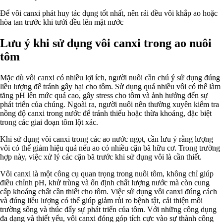
Để vôi canxi phát huy tác dụng tốt nhất, nên rải đều vôi khắp ao hoặc
hòa tan trước khi tưới đều lên mặt nước
Lưu ý khi sử dụng vôi canxi trong ao nuôi
tôm
Mặc dù vôi canxi có nhiều lợi ích, người nuôi cần chú ý sử dụng đúng
liều lượng để tránh gây hại cho tôm. Sử dụng quá nhiều vôi có thể làm
tăng pH lên mức quá cao, gây stress cho tôm và ảnh hưởng đến sự
phát triển của chúng. Ngoài ra, người nuôi nên thường xuyên kiểm tra
nồng độ canxi trong nước để tránh thiếu hoặc thừa khoáng, đặc biệt
trong các giai đoạn tôm lột xác.
Khi sử dụng vôi canxi trong các ao nước ngọt, cần lưu ý rằng lượng
vôi có thể giảm hiệu quả nếu ao có nhiều cặn bã hữu cơ. Trong trường
hợp này, việc xử lý các cặn bã trước khi sử dụng vôi là cần thiết.
Vôi canxi là một công cụ quan trọng trong nuôi tôm, không chỉ giúp
điều chỉnh pH, khử trùng và ổn định chất lượng nước mà còn cung
cấp khoáng chất cần thiết cho tôm. Việc sử dụng vôi canxi đúng cách
và đúng liều lượng có thể giúp giảm rủi ro bệnh tật, cải thiện môi
trường sống và thúc đẩy sự phát triển của tôm. Với những công dụng
đa dạng và thiết yếu, vôi canxi đóng góp tích cực vào sự thành công