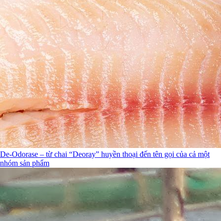
De-Odorase – từ chai “Deoray” huyền thoại đến tên gọi của cả một
nhóm sản phẩm