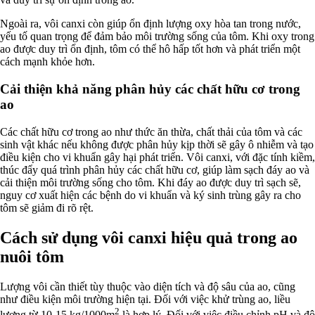
Ngoài ra, vôi canxi còn giúp ổn định lượng oxy hòa tan trong nước,
yếu tố quan trọng để đảm bảo môi trường sống của tôm. Khi oxy trong
ao được duy trì ổn định, tôm có thể hô hấp tốt hơn và phát triển một
cách mạnh khỏe hơn.
Cải thiện khả năng phân hủy các chất hữu cơ trong
ao
Các chất hữu cơ trong ao như thức ăn thừa, chất thải của tôm và các
sinh vật khác nếu không được phân hủy kịp thời sẽ gây ô nhiễm và tạo
điều kiện cho vi khuẩn gây hại phát triển. Vôi canxi, với đặc tính kiềm,
thúc đẩy quá trình phân hủy các chất hữu cơ, giúp làm sạch đáy ao và
cải thiện môi trường sống cho tôm. Khi đáy ao được duy trì sạch sẽ,
nguy cơ xuất hiện các bệnh do vi khuẩn và ký sinh trùng gây ra cho
tôm sẽ giảm đi rõ rệt.
Cách sử dụng vôi canxi hiệu quả trong ao
nuôi tôm
Lượng vôi cần thiết tùy thuộc vào diện tích và độ sâu của ao, cũng
như điều kiện môi trường hiện tại. Đối với việc khử trùng ao, liều
2
lượng từ 10-15 kg/1000m
là hợp lý. Đối với việc điều chỉnh pH và độ