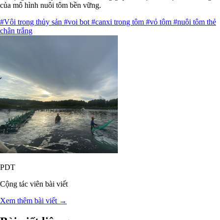
của mô hình nuôi tôm bền vững.
#Vôi trong thủy sản
#voi bot
#canxi trong tôm
#vỏ tôm
#nuôi tôm thẻ
chân trắng
PDT
Cộng tác viên bài viết
Xem thêm bài viết →