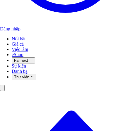
Đăng nhập
Nổi bật
Giá cả
Việc làm
eShop
Farmext
Sự kiện
Danh bạ
Thư viện