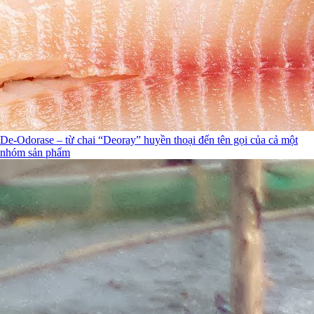
De-Odorase – từ chai “Deoray” huyền thoại đến tên gọi của cả một
nhóm sản phẩm