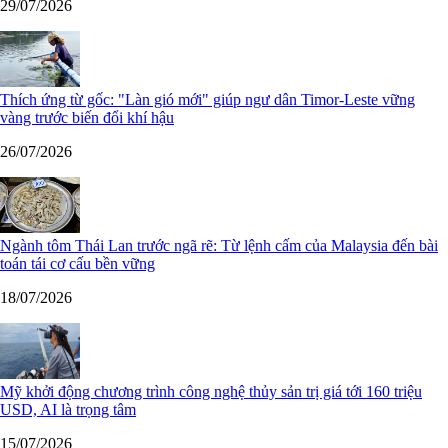
29/07/2026
Thích ứng từ gốc: "Làn gió mới" giúp ngư dân Timor-Leste vững
vàng trước biến đổi khí hậu
26/07/2026
Ngành tôm Thái Lan trước ngã rẽ: Từ lệnh cấm của Malaysia đến bài
toán tái cơ cấu bền vững
18/07/2026
Mỹ khởi động chương trình công nghệ thủy sản trị giá tới 160 triệu
USD, AI là trọng tâm
15/07/2026