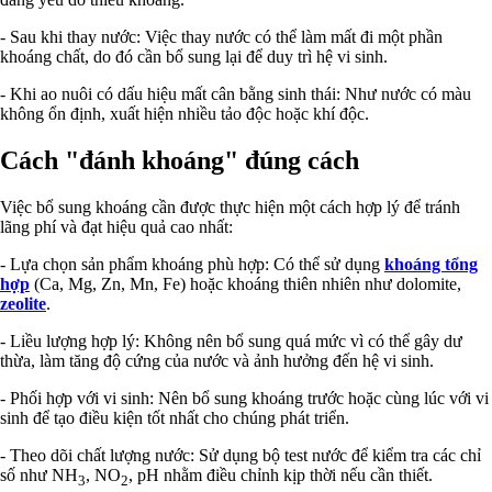
- Sau khi thay nước: Việc thay nước có thể làm mất đi một phần
khoáng chất, do đó cần bổ sung lại để duy trì hệ vi sinh.
- Khi ao nuôi có dấu hiệu mất cân bằng sinh thái: Như nước có màu
không ổn định, xuất hiện nhiều tảo độc hoặc khí độc.
Cách "đánh khoáng" đúng cách
Việc bổ sung khoáng cần được thực hiện một cách hợp lý để tránh
lãng phí và đạt hiệu quả cao nhất:
- Lựa chọn sản phẩm khoáng phù hợp: Có thể sử dụng
khoáng tổng
hợp
(Ca, Mg, Zn, Mn, Fe) hoặc khoáng thiên nhiên như dolomite,
zeolite
.
- Liều lượng hợp lý: Không nên bổ sung quá mức vì có thể gây dư
thừa, làm tăng độ cứng của nước và ảnh hưởng đến hệ vi sinh.
- Phối hợp với vi sinh: Nên bổ sung khoáng trước hoặc cùng lúc với vi
sinh để tạo điều kiện tốt nhất cho chúng phát triển.
- Theo dõi chất lượng nước: Sử dụng bộ test nước để kiểm tra các chỉ
số như NH
, NO
, pH nhằm điều chỉnh kịp thời nếu cần thiết.
3
2