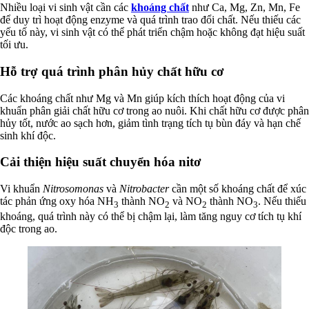
Nhiều loại vi sinh vật cần các
khoáng chất
như Ca, Mg, Zn, Mn, Fe
để duy trì hoạt động enzyme và quá trình trao đổi chất. Nếu thiếu các
yếu tố này, vi sinh vật có thể phát triển chậm hoặc không đạt hiệu suất
tối ưu.
Hỗ trợ quá trình phân hủy chất hữu cơ
Các khoáng chất như Mg và Mn giúp kích thích hoạt động của vi
khuẩn phân giải chất hữu cơ trong ao nuôi. Khi chất hữu cơ được phân
hủy tốt, nước ao sạch hơn, giảm tình trạng tích tụ bùn đáy và hạn chế
sinh khí độc.
Cải thiện hiệu suất chuyển hóa nitơ
Vi khuẩn
Nitrosomonas
và
Nitrobacter
cần một số khoáng chất để xúc
tác phản ứng oxy hóa NH
thành NO
và NO
thành NO
. Nếu thiếu
3
2
2
3
khoáng, quá trình này có thể bị chậm lại, làm tăng nguy cơ tích tụ khí
độc trong ao.