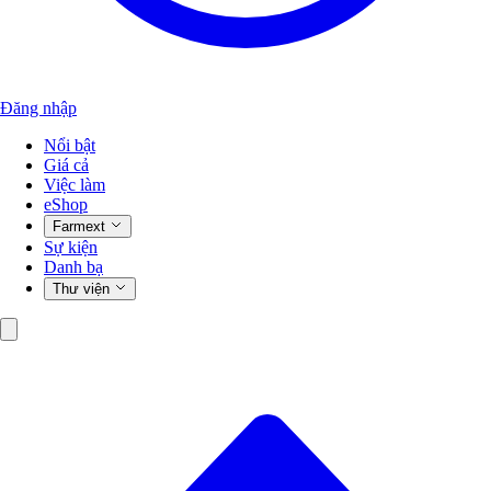
Đăng nhập
Nổi bật
Giá cả
Việc làm
eShop
Farmext
Sự kiện
Danh bạ
Thư viện