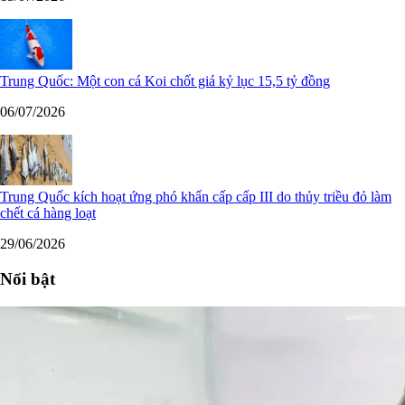
Trung Quốc: Một con cá Koi chốt giá kỷ lục 15,5 tỷ đồng
06/07/2026
Trung Quốc kích hoạt ứng phó khẩn cấp cấp III do thủy triều đỏ làm
chết cá hàng loạt
29/06/2026
Nổi bật