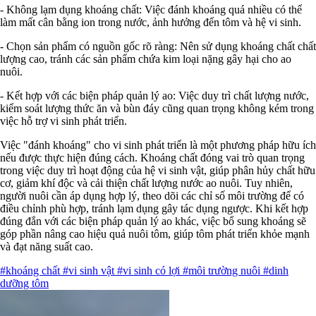
- Không lạm dụng khoáng chất: Việc đánh khoáng quá nhiều có thể
làm mất cân bằng ion trong nước, ảnh hưởng đến tôm và hệ vi sinh.
- Chọn sản phẩm có nguồn gốc rõ ràng: Nên sử dụng khoáng chất chất
lượng cao, tránh các sản phẩm chứa kim loại nặng gây hại cho ao
nuôi.
- Kết hợp với các biện pháp quản lý ao: Việc duy trì chất lượng nước,
kiểm soát lượng thức ăn và bùn đáy cũng quan trọng không kém trong
việc hỗ trợ vi sinh phát triển.
Việc "đánh khoáng" cho vi sinh phát triển là một phương pháp hữu ích
nếu được thực hiện đúng cách. Khoáng chất đóng vai trò quan trọng
trong việc duy trì hoạt động của hệ vi sinh vật, giúp phân hủy chất hữu
cơ, giảm khí độc và cải thiện chất lượng nước ao nuôi. Tuy nhiên,
người nuôi cần áp dụng hợp lý, theo dõi các chỉ số môi trường để có
điều chỉnh phù hợp, tránh lạm dụng gây tác dụng ngược. Khi kết hợp
đúng đắn với các biện pháp quản lý ao khác, việc bổ sung khoáng sẽ
góp phần nâng cao hiệu quả nuôi tôm, giúp tôm phát triển khỏe mạnh
và đạt năng suất cao.
#khoáng chất
#vi sinh vật
#vi sinh có lợi
#môi trường nuôi
#dinh
dưỡng tôm