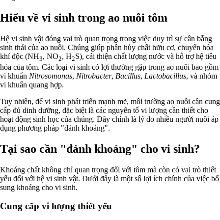
Hiểu về vi sinh trong ao nuôi tôm
Hệ vi sinh vật đóng vai trò quan trọng trong việc duy trì sự cân bằng
sinh thái của ao nuôi. Chúng giúp phân hủy chất hữu cơ, chuyển hóa
khí độc (NH
, NO
, H
S), cải thiện chất lượng nước và hỗ trợ hệ tiêu
3
2
2
hóa của tôm. Các loại vi sinh có lợi thường gặp trong ao nuôi bao gồm
vi khuẩn
Nitrosomonas
,
Nitrobacter
,
Bacillus
,
Lactobacillus
, và nhóm
vi khuẩn quang hợp.
Tuy nhiên, để vi sinh phát triển mạnh mẽ, môi trường ao nuôi cần cung
cấp đủ dinh dưỡng, đặc biệt là các nguyên tố vi lượng cần thiết cho
hoạt động sinh học của chúng. Đây chính là lý do nhiều người nuôi áp
dụng phương pháp "đánh khoáng".
Tại sao cần "đánh khoáng" cho vi sinh?
Khoáng chất không chỉ quan trọng đối với tôm mà còn có vai trò thiết
yếu đối với hệ vi sinh vật. Dưới đây là một số lợi ích chính của việc bổ
sung khoáng cho vi sinh.
Cung cấp vi lượng thiết yếu