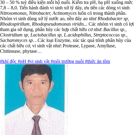
30 – 50 % tuỳ điều kiện mỗi hộ nuôi. Kiểm tra pH, hạ pH xuống mức
7,8 – 8,0. Tiến hành đánh vi sinh xử lý đáy, ưu tiên các dòng vi sinh
Nitrosomonas, Nitrobacter, Actinomyces
luôn có trong thành phần.
Nhóm vi sinh dùng xử lý nước ao, nền đáy ao như
Rhodobacter sp,
Rhodospirillum, Rhodopseudomonas viridis
... Các nhóm vi sinh có lợi
tham gia sử dụng, phân hủy các hợp chất hữu cơ như:
Bacillus sp.,
Clostridium sp, Lactobacillus sp, L.acidophillus, Streptococcus sp.,
Sacharomyces sp
…Các loại Enzyme, xúc tác quá trình phân hủy của
các chất hữu cơ, vi sinh vật như: Protease, Lypase, Amyllase,
Chitinnase, phytase…
#khí độc
#pH
#vi sinh vật
#môi trường nuôi
#thức ăn tôm