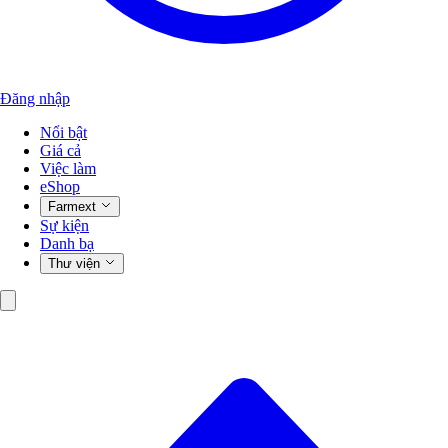
Đăng nhập
Nổi bật
Giá cả
Việc làm
eShop
Farmext
Sự kiện
Danh bạ
Thư viện