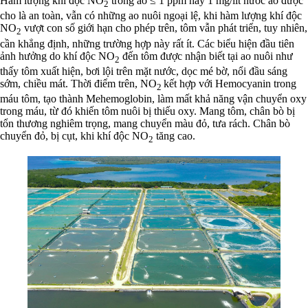
Hàm lượng khí độc NO
trong ao ≤ 1 ppm hay 1 mg/lít nước ao được
2
cho là an toàn, vẫn có những ao nuôi ngoại lệ, khi hàm lượng khí độc
NO
vượt con số giới hạn cho phép trên, tôm vẫn phát triển, tuy nhiên,
2
cần khẳng định, những trường hợp này rất ít. Các biểu hiện đầu tiên
ảnh hưởng do khí độc NO
đến tôm được nhận biết tại ao nuôi như
2
thấy tôm xuất hiện, bơi lội trên mặt nước, dọc mé bờ, nổi đầu sáng
sớm, chiều mát. Thời điểm trên, NO
kết hợp với Hemocyanin trong
2
máu tôm, tạo thành Mehemoglobin, làm mất khả năng vận chuyển oxy
trong máu, từ đó khiến tôm nuôi bị thiếu oxy. Mang tôm, chân bò bị
tổn thương nghiêm trọng, mang chuyển màu đỏ, tưa rách. Chân bò
chuyển đỏ, bị cụt, khi khí độc NO
tăng cao.
2