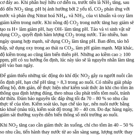
cơ đáy ao. Khi phân huỷ hữu cơ diễn ra, trước tiên là NH
tăng, sau
3
đó đến NO
tăng. pH bị ảnh hưởng bởi 2 yếu tố, CO
phản ứng với
2
2
nước và phản ứng Nitrat hoá NH
và NH
của vi khuẩn và oxy làm
4+
3-
giảm kiềm trong nước. Khi nồng độ CO
trong nước tăng hay giảm sẽ
2
tạo ra H+ làm giảm pH, hay OH- làm tăng pH. Tảo và vi sinh vật sử
dụng CO
, quyết định hàm lượng CO
trong nước. Tảo nhiều, ban
2
2
ngày quang hợp mạnh, sử dụng CO
làm tăng pH. Ban đêm, tảo hô
2
hấp, sử dụng oxy trong ao thải ra CO
, làm pH giảm mạnh. Mặt khác,
2
độ kiềm trong ao cũng làm biến thiên pH. Những ao kiềm cao ≥ 100
ppm, pH có xu hướng ổn định, lúc này tảo sẽ là nguyên nhân làm tăng
pH vào ban ngày.
Để giảm thiểu những tác động do khí độc NO
gây ra người nuôi cần
2
ổn định pH, hạn chế pH tăng > 8,3 trong ao nuôi. Có nhiều giải pháp
đồng bộ, đơn giản, dễ thực hiện như kiểm soát thức ăn khi cho tôm ăn
thông qua định lượng đúng, theo nhua cầu phát triển tôm nuôi, tránh
dư thừa. Đảm bảo nguyên tắc đáp ứng tối đa 70 – 80 % so nhu cầu
thực tế của tôm. Kiểm soát tảo, hạn chế tảo lục, nên nuôi nước bằng
tảo khuê (màu trà), kiểm soát độ trong 30 – 40 cm. Đo đạc hàng ngày,
giám sát thường xuyên diễn biến thông số môi trường ao nuôi.
Khi NO
tăng cao cần giảm thức ăn xuống, chỉ cho tôm ăn 40 – 50 %
2
so nhu cầu, tiến hành thay nước từ ao sẵn sàng sang, lượng nước thay