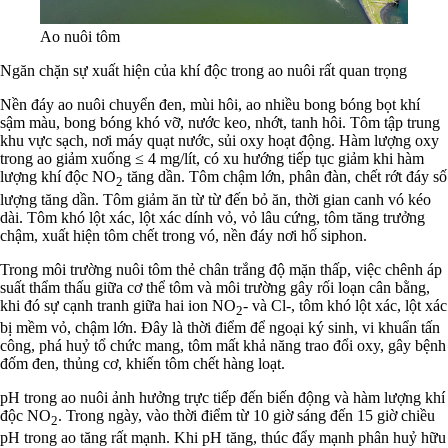
Ao nuôi tôm
Ngăn chặn sự xuất hiện của khí độc trong ao nuôi rất quan trọng
Nền đáy ao nuôi chuyển đen, mùi hôi, ao nhiều bong bóng bọt khí
sậm màu, bong bóng khó vỡ, nước keo, nhớt, tanh hôi. Tôm tập trung
khu vực sạch, nơi máy quạt nước, sủi oxy hoạt động. Hàm lượng oxy
trong ao giảm xuống ≤ 4 mg/lít, có xu hướng tiếp tục giảm khi hàm
lượng khí độc NO
tăng dần. Tôm chậm lớn, phân đàn, chết rớt đáy số
2
lượng tăng dần. Tôm giảm ăn từ từ đến bỏ ăn, thời gian canh vó kéo
dài. Tôm khó lột xác, lột xác dính vỏ, vỏ lâu cứng, tôm tăng trưởng
chậm, xuất hiện tôm chết trong vó, nền đáy nơi hố siphon.
Trong môi trường nuôi tôm thẻ chân trắng độ mặn thấp, việc chênh áp
suất thẩm thấu giữa cơ thể tôm và môi trường gây rối loạn cân bằng,
khi đó sự cạnh tranh giữa hai ion NO
- và Cl-, tôm khó lột xác, lột xác
2
bị mềm vỏ, chậm lớn. Đây là thời điểm để ngoại ký sinh, vi khuẩn tấn
công, phá huỷ tổ chức mang, tôm mất khả năng trao đổi oxy, gây bệnh
đốm đen, thủng cơ, khiến tôm chết hàng loạt.
pH trong ao nuôi ảnh hưởng trực tiếp đến biến động và hàm lượng khí
độc NO
. Trong ngày, vào thời điểm từ 10 giờ sáng đến 15 giờ chiều
2
pH trong ao tăng rất mạnh. Khi pH tăng, thúc đẩy mạnh phân huỷ hữu