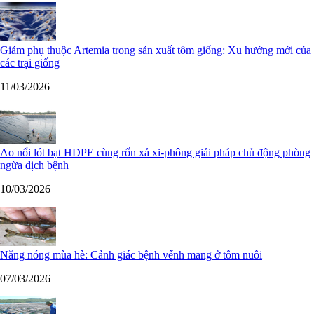
Giảm phụ thuộc Artemia trong sản xuất tôm giống: Xu hướng mới của
các trại giống
11/03/2026
Ao nổi lót bạt HDPE cùng rốn xả xi-phông giải pháp chủ động phòng
ngừa dịch bệnh
10/03/2026
Nắng nóng mùa hè: Cảnh giác bệnh vểnh mang ở tôm nuôi
07/03/2026