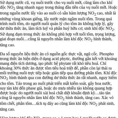
Sử dụng nước cũ, vụ nuôi trước cho vụ nuôi mới, cũng làm cho khí
độc NO
tăng nhanh ngay trong tháng đầu tiên của vụ nuôi mới. Hoặc
2
trong nguồn nước lấy vào ao nuôi có sẵn hàm lượng NO
cao, nhất là
2
những vùng khoan giếng, lấy nước mặn ngầm nuôi tôm. Trong quá
trình nuôi tôm, do người nuôi quản lý cho tôm ăn không hợp lý, gây
dư thừa thức ăn, làm tích luỹ và phân huỷ hữu cơ, sinh khí độc NO
.
2
Sử dụng đạm trong thức ăn không phù hợp với tuối tôm, trọng lượng,
giai đoạn nuôi…cũng là nguyên nhân làm khí độc NO
hình thành,
2
tăng cao.
Đa số nguyên liệu thức ăn có nguồn gốc thực vật, ngũ cốc. Phospho
trong thức ăn hiện diện ở dạng acid phytic, thường gắn kết với khoáng
mang điện tích dương, tạo phức hệ phytate rất khó tiêu hoá. Chỉ
khoảng 30% thức ăn được tôm tiêu hoá triệt để, phần còn lại thải ra
môi trường nuôi trực tiếp hoặc gián tiếp qua đường phân tôm. Khí độc
NO
hình thành qua con đường dư thừa thức ăn rất nhanh, nguy hiểm
2
cho tôm. Tảo trong ao nuôi phát triển mất kiểm soát, gây hoa nước,
suy tàn khi đến phase già, hoặc do mưa nhiều tảo không quang hợp
được hoặc do người nuôi xài hoá chất diệt khuẩn định kỳ…tảo tàn
cũng là nguyên nhân làm khí độc NO
hình thành, tăng cao. Xác vỏ
2
tôm chết, phân tôm…tích tụ đáy ao cũng làm khí độc NO
phát sinh,
2
tăng cao.