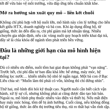
tới để vừa bảo vệ môi trường, vừa đáp ứng tiêu chuẩn khắt khe.
Mở ra hướng sản xuất quy mô – liên kết chuỗi
Không chỉ phù hợp với hộ nuôi lớn, mô hình này còn lý tưởng cho liên
kết giữa HTX, doanh nghiệp và bà con. Khi áp dụng đồng bộ, từ
giống, thức ăn đến đầu ra, chi phí giảm mà lợi nhuận tăng. Nhiều
chuyên gia nhận định, nếu các vùng nuôi quy hoạch triển khai đại trà,
đây sẽ là chìa khóa để ngành tôm phát triển bền vững.
Đâu là những giới hạn của mô hình hiện
tại?
Dù có nhiều ưu điểm, nuôi tôm hai giai đoạn không phải “vạn năng”.
Trước hết, chi phí đầu tư ban đầu khá lớn: bể ương, máy móc, hệ
thống lọc nước… khiến nhiều hộ nhỏ lẻ ngần ngại. Một bà con ở Bạc
Liêu chia sẻ: “Muốn làm thì phải có vốn, không thì chỉ đứng nhìn”.
Thứ hai, mô hình đòi hỏi kỹ thuật cao. Người nuôi cần biết cách vận
hành, xử lý sự cố, nhưng không phải ai cũng được đào tạo bài bản.
Ngoài ra, mô hình phụ thuộc nhiều vào điện và thiết bị. Nếu mất điện
hay máy móc hỏng, tôm dễ bị ảnh hưởng. Cuối cùng, nếu không đồng
bộ từ giống, thức ăn đến thị trường tiêu thụ, rủi ro thất bại vẫn rình rập.