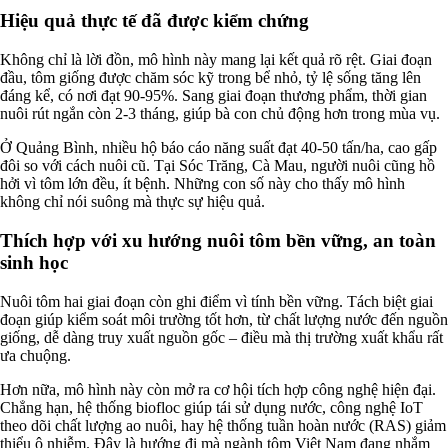
Hiệu quả thực tế đã được kiểm chứng
Không chỉ là lời đồn, mô hình này mang lại kết quả rõ rệt. Giai đoạn
đầu, tôm giống được chăm sóc kỹ trong bể nhỏ, tỷ lệ sống tăng lên
đáng kể, có nơi đạt 90-95%. Sang giai đoạn thương phẩm, thời gian
nuôi rút ngắn còn 2-3 tháng, giúp bà con chủ động hơn trong mùa vụ.
Ở Quảng Bình, nhiều hộ báo cáo năng suất đạt 40-50 tấn/ha, cao gấp
đôi so với cách nuôi cũ. Tại Sóc Trăng, Cà Mau, người nuôi cũng hồ
hởi vì tôm lớn đều, ít bệnh. Những con số này cho thấy mô hình
không chỉ nói suông mà thực sự hiệu quả.
Thích hợp với xu hướng nuôi tôm bền vững, an toàn
sinh học
Nuôi tôm hai giai đoạn còn ghi điểm vì tính bền vững. Tách biệt giai
đoạn giúp kiểm soát môi trường tốt hơn, từ chất lượng nước đến nguồn
giống, dễ dàng truy xuất nguồn gốc – điều mà thị trường xuất khẩu rất
ưa chuộng.
Hơn nữa, mô hình này còn mở ra cơ hội tích hợp công nghệ hiện đại.
Chẳng hạn, hệ thống biofloc giúp tái sử dụng nước, công nghệ IoT
theo dõi chất lượng ao nuôi, hay hệ thống tuần hoàn nước (RAS) giảm
thiểu ô nhiễm. Đây là hướng đi mà ngành tôm Việt Nam đang nhắm