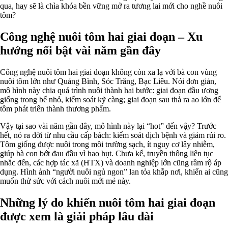
qua, hay sẽ là chìa khóa bền vững mở ra tương lai mới cho nghề nuôi
tôm?
Công nghệ nuôi tôm hai giai đoạn – Xu
hướng nổi bật vài năm gần đây
Công nghệ nuôi tôm hai giai đoạn không còn xa lạ với bà con vùng
nuôi tôm lớn như Quảng Bình, Sóc Trăng, Bạc Liêu. Nói đơn giản,
mô hình này chia quá trình nuôi thành hai bước: giai đoạn đầu ương
giống trong bể nhỏ, kiểm soát kỹ càng; giai đoạn sau thả ra ao lớn để
tôm phát triển thành thương phẩm.
Vậy tại sao vài năm gần đây, mô hình này lại “hot” đến vậy? Trước
hết, nó ra đời từ nhu cầu cấp bách: kiểm soát dịch bệnh và giảm rủi ro.
Tôm giống được nuôi trong môi trường sạch, ít nguy cơ lây nhiễm,
giúp bà con bớt đau đầu vì hao hụt. Chưa kể, truyền thông liên tục
nhắc đến, các hợp tác xã (HTX) và doanh nghiệp lớn cũng rầm rộ áp
dụng. Hình ảnh “người nuôi ngủ ngon” lan tỏa khắp nơi, khiến ai cũng
muốn thử sức với cách nuôi mới mẻ này.
Những lý do khiến nuôi tôm hai giai đoạn
được xem là giải pháp lâu dài