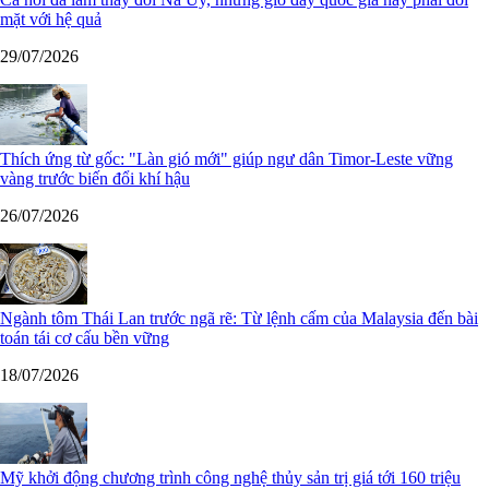
mặt với hệ quả
29/07/2026
Thích ứng từ gốc: "Làn gió mới" giúp ngư dân Timor-Leste vững
vàng trước biến đổi khí hậu
26/07/2026
Ngành tôm Thái Lan trước ngã rẽ: Từ lệnh cấm của Malaysia đến bài
toán tái cơ cấu bền vững
18/07/2026
Mỹ khởi động chương trình công nghệ thủy sản trị giá tới 160 triệu