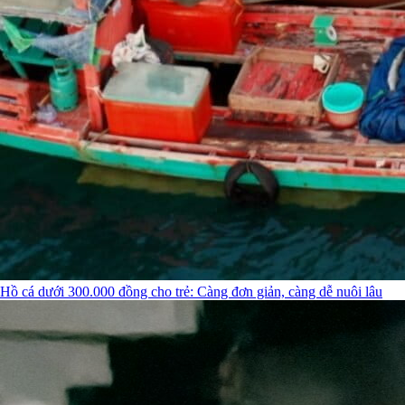
Hồ cá dưới 300.000 đồng cho trẻ: Càng đơn giản, càng dễ nuôi lâu