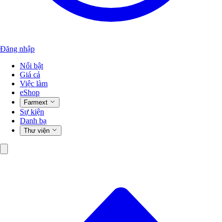
Đăng nhập
Nổi bật
Giá cả
Việc làm
eShop
Farmext
Sự kiện
Danh bạ
Thư viện