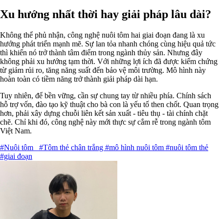
Xu hướng nhất thời hay giải pháp lâu dài?
Không thể phủ nhận, công nghệ nuôi tôm hai giai đoạn đang là xu
hướng phát triển mạnh mẽ. Sự lan tỏa nhanh chóng cùng hiệu quả tức
thì khiến nó trở thành tâm điểm trong ngành thủy sản. Nhưng đây
không phải xu hướng tạm thời. Với những lợi ích đã được kiểm chứng
từ giảm rủi ro, tăng năng suất đến bảo vệ môi trường. Mô hình này
hoàn toàn có tiềm năng trở thành giải pháp dài hạn.
Tuy nhiên, để bền vững, cần sự chung tay từ nhiều phía. Chính sách
hỗ trợ vốn, đào tạo kỹ thuật cho bà con là yếu tố then chốt. Quan trọng
hơn, phải xây dựng chuỗi liên kết sản xuất - tiêu thụ - tài chính chặt
chẽ. Chỉ khi đó, công nghệ này mới thực sự cắm rễ trong ngành tôm
Việt Nam.
#Nuôi tôm
#Tôm thẻ chân trắng
#mô hình nuôi tôm
#nuôi tôm thẻ
#giai đoạn