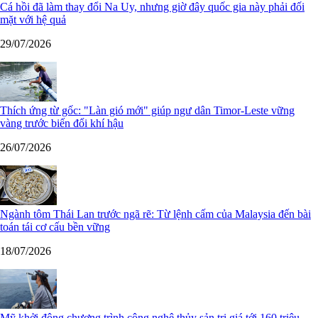
Cá hồi đã làm thay đổi Na Uy, nhưng giờ đây quốc gia này phải đối
mặt với hệ quả
29/07/2026
Thích ứng từ gốc: "Làn gió mới" giúp ngư dân Timor-Leste vững
vàng trước biến đổi khí hậu
26/07/2026
Ngành tôm Thái Lan trước ngã rẽ: Từ lệnh cấm của Malaysia đến bài
toán tái cơ cấu bền vững
18/07/2026
Mỹ khởi động chương trình công nghệ thủy sản trị giá tới 160 triệu