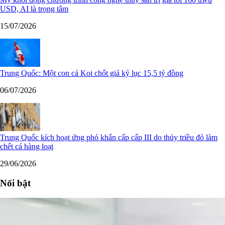
USD, AI là trọng tâm
15/07/2026
Trung Quốc: Một con cá Koi chốt giá kỷ lục 15,5 tỷ đồng
06/07/2026
Trung Quốc kích hoạt ứng phó khẩn cấp cấp III do thủy triều đỏ làm
chết cá hàng loạt
29/06/2026
Nổi bật