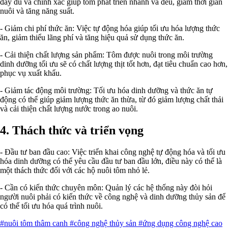
đầy đủ và chính xác giúp tôm phát triển nhanh và đều, giảm thời gian
nuôi và tăng năng suất.
- Giảm chi phí thức ăn: Việc tự động hóa giúp tối ưu hóa lượng thức
ăn, giảm thiểu lãng phí và tăng hiệu quả sử dụng thức ăn.
- Cải thiện chất lượng sản phẩm: Tôm được nuôi trong môi trường
dinh dưỡng tối ưu sẽ có chất lượng thịt tốt hơn, đạt tiêu chuẩn cao hơn,
phục vụ xuất khẩu.
- Giảm tác động môi trường: Tối ưu hóa dinh dưỡng và thức ăn tự
động có thể giúp giảm lượng thức ăn thừa, từ đó giảm lượng chất thải
và cải thiện chất lượng nước trong ao nuôi.
4. Thách thức và triển vọng
- Đầu tư ban đầu cao: Việc triển khai công nghệ tự động hóa và tối ưu
hóa dinh dưỡng có thể yêu cầu đầu tư ban đầu lớn, điều này có thể là
một thách thức đối với các hộ nuôi tôm nhỏ lẻ.
- Cần có kiến thức chuyên môn: Quản lý các hệ thống này đòi hỏi
người nuôi phải có kiến thức về công nghệ và dinh dưỡng thủy sản để
có thể tối ưu hóa quá trình nuôi.
#nuôi tôm thâm canh
#công nghệ thủy sản
#ứng dụng công nghệ cao