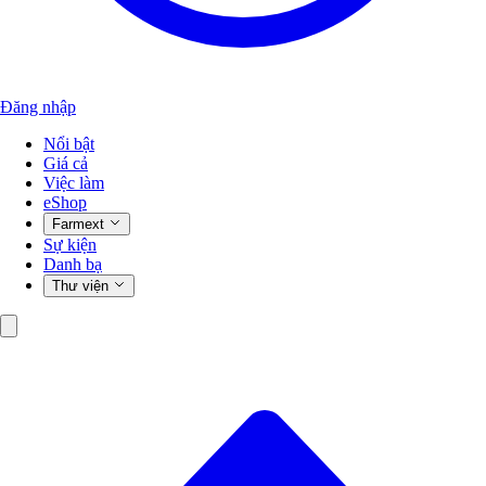
Đăng nhập
Nổi bật
Giá cả
Việc làm
eShop
Farmext
Sự kiện
Danh bạ
Thư viện