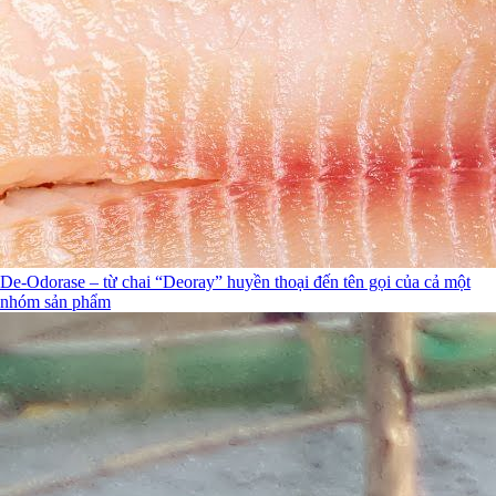
De-Odorase – từ chai “Deoray” huyền thoại đến tên gọi của cả một
nhóm sản phẩm