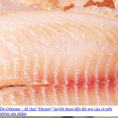
De-Odorase – từ chai “Deoray” huyền thoại đến tên gọi của cả một
nhóm sản phẩm