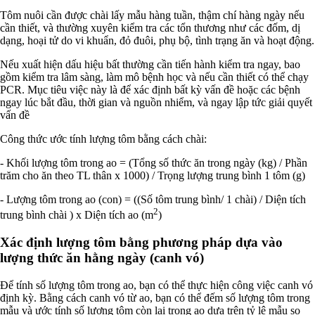
Tôm nuôi cần được chài lấy mẫu hàng tuần, thậm chí hàng ngày nếu
cần thiết, và thường xuyên kiểm tra các tổn thương như các đốm, dị
dạng, hoại tử do vi khuẩn, đỏ đuôi, phụ bộ, tình trạng ăn và hoạt động.
Nếu xuất hiện dấu hiệu bất thường cần tiến hành kiểm tra ngay, bao
gồm kiểm tra lâm sàng, làm mô bệnh học và nếu cần thiết có thể chạy
PCR. Mục tiêu việc này là để xác định bất kỳ vấn đề hoặc các bệnh
ngay lúc bắt đầu, thời gian và nguồn nhiểm, và ngay lập tức giải quyết
vấn đề
Công thức ước tính lượng tôm bằng cách chài:
- Khối lượng tôm trong ao = (Tổng số thức ăn trong ngày (kg) / Phần
trăm cho ăn theo TL thân x 1000) / Trọng lượng trung bình 1 tôm (g)
- Lượng tôm trong ao (con) = ((Số tôm trung bình/ 1 chài) / Diện tích
2
trung bình chài ) x Diện tích ao (m
)
Xác định lượng tôm bằng phương pháp dựa vào
lượng thức ăn hằng ngày (canh vó)
Để tính số lượng tôm trong ao, bạn có thể thực hiện công việc canh vó
định kỳ. Bằng cách canh vó từ ao, bạn có thể đếm số lượng tôm trong
mẫu và ước tính số lượng tôm còn lại trong ao dựa trên tỷ lệ mẫu so