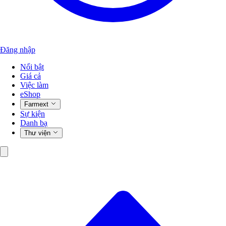
Đăng nhập
Nổi bật
Giá cả
Việc làm
eShop
Farmext
Sự kiện
Danh bạ
Thư viện