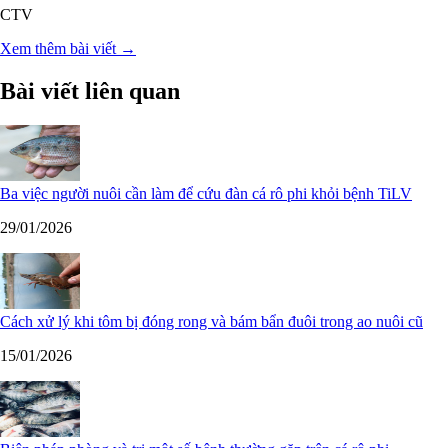
CTV
Xem thêm bài viết →
Bài viết liên quan
Ba việc người nuôi cần làm để cứu đàn cá rô phi khỏi bệnh TiLV
29/01/2026
Cách xử lý khi tôm bị đóng rong và bám bẩn đuôi trong ao nuôi cũ
15/01/2026