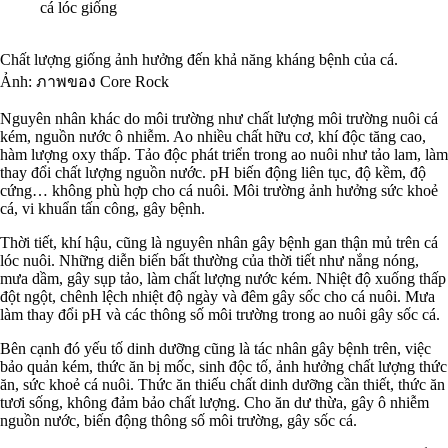
cá lóc giống
Chất lượng giống ảnh hưởng đến khả năng kháng bệnh của cá.
Ảnh:
ภาพของ
Core Rock
Nguyên nhân khác do môi trường như chất lượng môi trường nuôi cá
kém, nguồn nước ô nhiễm. Ao nhiều chất hữu cơ, khí độc tăng cao,
hàm lượng oxy thấp. Tảo độc phát triển trong ao nuôi như tảo lam, làm
thay đổi chất lượng nguồn nước. pH biến động liên tục, độ kềm, độ
cứng… không phù hợp cho cá nuôi. Môi trường ảnh hưởng sức khoẻ
cá, vi khuẩn tấn công, gây bệnh.
Thời tiết, khí hậu, cũng là nguyên nhân gây bệnh gan thận mủ trên cá
lóc nuôi. Những diễn biến bất thường của thời tiết như nắng nóng,
mưa dầm, gây sụp tảo, làm chất lượng nước kém. Nhiệt độ xuống thấp
đột ngột, chênh lệch nhiệt độ ngày và đêm gây sốc cho cá nuôi. Mưa
làm thay đổi pH và các thông số môi trường trong ao nuôi gây sốc cá.
Bên cạnh đó yếu tố dinh dưỡng cũng là tác nhân gây bệnh trên, việc
bảo quản kém, thức ăn bị mốc, sinh độc tố, ảnh hưởng chất lượng thức
ăn, sức khoẻ cá nuôi. Thức ăn thiếu chất dinh dưỡng cần thiết, thức ăn
tươi sống, không đảm bảo chất lượng. Cho ăn dư thừa, gây ô nhiễm
nguồn nước, biến động thông số môi trường, gây sốc cá.