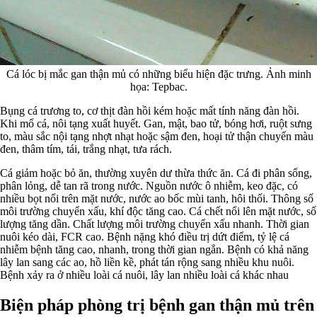
Cá lóc bị mắc gan thận mủ có những biểu hiện đặc trưng. Ảnh minh
họa: Tepbac.
Bụng cá trương to, cơ thịt đàn hồi kém hoặc mất tính năng đàn hồi.
Khi mổ cá, nôi tạng xuất huyết. Gan, mật, bao tử, bóng hơi, ruột sưng
to, màu sắc nội tạng nhợt nhạt hoặc sậm đen, hoại tử thận chuyển màu
đen, thâm tím, tái, trắng nhạt, tưa rách.
Cá giảm hoặc bỏ ăn, thường xuyên dư thừa thức ăn. Cá đi phân sống,
phân lỏng, dễ tan rã trong nước. Nguồn nước ô nhiễm, keo đặc, có
nhiều bọt nổi trên mặt nước, nước ao bốc mùi tanh, hôi thối. Thông số
môi trường chuyển xấu, khí độc tăng cao. Cá chết nổi lên mặt nước, số
lượng tăng dần. Chất lượng môi trường chuyển xấu nhanh. Thời gian
nuôi kéo dài, FCR cao. Bệnh nặng khó điều trị dứt điểm, tỷ lệ cá
nhiễm bệnh tăng cao, nhanh, trong thời gian ngắn. Bệnh có khả năng
lây lan sang các ao, hồ liền kề, phát tán rộng sang nhiều khu nuôi.
Bệnh xảy ra ở nhiều loài cá nuôi, lây lan nhiều loài cá khác nhau
Biện pháp phòng trị bệnh gan thận mủ trên