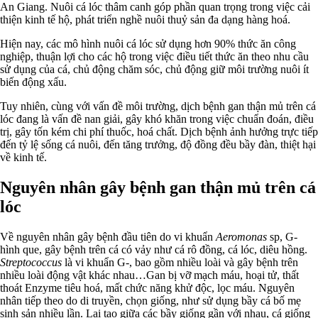
An Giang. Nuôi cá lóc thâm canh góp phần quan trọng trong việc cải
thiện kinh tế hộ, phát triển nghề nuôi thuỷ sản đa dạng hàng hoá.
Hiện nay, các mô hình nuôi cá lóc sử dụng hơn 90% thức ăn công
nghiệp, thuận lợi cho các hộ trong việc điều tiết thức ăn theo nhu cầu
sử dụng của cá, chủ động chăm sóc, chủ động giữ môi trường nuôi ít
biến động xấu.
Tuy nhiên, cùng với vấn đề môi trường, dịch bệnh gan thận mủ trên cá
lóc đang là vấn đề nan giải, gây khó khăn trong việc chuẩn đoán, điều
trị, gây tốn kém chi phí thuốc, hoá chất. Dịch bệnh ảnh hưởng trực tiếp
đến tỷ lệ sống cá nuôi, đến tăng trưởng, độ đồng đều bầy đàn, thiệt hại
về kinh tế.
Nguyên nhân gây bệnh gan thận mủ trên cá
lóc
Về nguyên nhân gây bệnh đầu tiên do vi khuẩn
Aeromonas
sp, G-
hình que, gây bệnh trên cá có vảy như cá rô đồng, cá lóc, diêu hồng.
Streptococcus
là vi khuẩn G-, bao gồm nhiều loài và gây bệnh trên
nhiều loài động vật khác nhau…Gan bị vỡ mạch máu, hoại tử, thất
thoát Enzyme tiêu hoá, mất chức năng khử độc, lọc máu. Nguyên
nhân tiếp theo do di truyền, chọn giống, như sử dụng bầy cá bố mẹ
sinh sản nhiều lần. Lai tạo giữa các bầy giống gần với nhau, cá giống