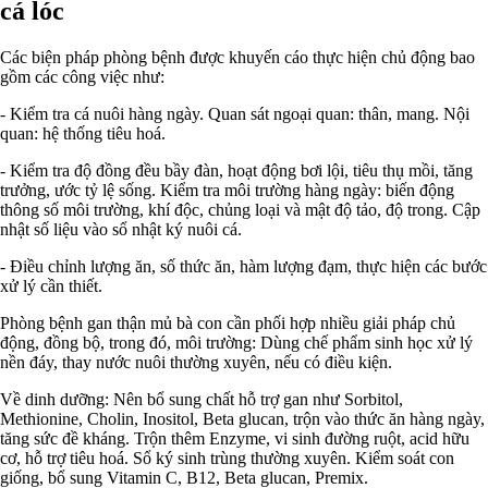
cá lóc
Các biện pháp phòng bệnh được khuyến cáo thực hiện chủ động bao
gồm các công việc như:
- Kiểm tra cá nuôi hàng ngày. Quan sát ngoại quan: thân, mang. Nội
quan: hệ thống tiêu hoá.
- Kiểm tra độ đồng đều bầy đàn, hoạt động bơi lội, tiêu thụ mồi, tăng
trưởng, ước tỷ lệ sống. Kiểm tra môi trường hàng ngày: biến động
thông số môi trường, khí độc, chủng loại và mật độ tảo, độ trong. Cập
nhật số liệu vào sổ nhật ký nuôi cá.
- Điều chỉnh lượng ăn, số thức ăn, hàm lượng đạm, thực hiện các bước
xử lý cần thiết.
Phòng bệnh gan thận mủ bà con cần phối hợp nhiều giải pháp chủ
động, đồng bộ, trong đó, môi trường: Dùng chế phẩm sinh học xử lý
nền đáy, thay nước nuôi thường xuyên, nếu có điều kiện.
Về dinh dưỡng: Nên bổ sung chất hỗ trợ gan như Sorbitol,
Methionine, Cholin, Inositol, Beta glucan, trộn vào thức ăn hàng ngày,
tăng sức đề kháng. Trộn thêm Enzyme, vi sinh đường ruột, acid hữu
cơ, hỗ trợ tiêu hoá. Sổ ký sinh trùng thường xuyên. Kiểm soát con
giống, bổ sung Vitamin C, B12, Beta glucan, Premix.