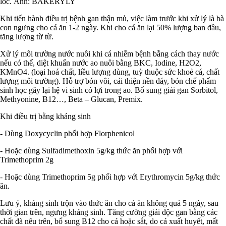
lóc. Ảnh: BAKERYLY
Khi tiến hành điều trị bệnh gan thận mủ, việc làm trước khi xử lý là bà
con ngưng cho cá ăn 1-2 ngày. Khi cho cá ăn lại 50% lượng ban đầu,
tăng lượng từ từ.
Xử lý môi trường nước nuôi khi cá nhiễm bệnh bằng cách thay nước
nếu có thể, diệt khuẩn nước ao nuôi bằng BKC, Iodine, H2O2,
KMnO4. (loại hoá chất, liều lượng dùng, tuỳ thuộc sức khoẻ cá, chất
lượng môi trường). Hỗ trợ bón vôi, cải thiện nền đáy, bón chế phẩm
sinh học gây lại hệ vi sinh có lợi trong ao. Bổ sung giải gan Sorbitol,
Methyonine, B12…, Beta – Glucan, Premix.
Khi điều trị bằng kháng sinh
- Dùng Doxycyclin phối hợp Florphenicol
- Hoặc dùng Sulfadimethoxin 5g/kg thức ăn phối hợp với
Trimethoprim 2g
- Hoặc dùng Trimethoprim 5g phối hợp với Erythromycin 5g/kg thức
ăn.
Lưu ý, kháng sinh trộn vào thức ăn cho cá ăn không quá 5 ngày, sau
thời gian trên, ngưng kháng sinh. Tăng cường giải độc gan bằng các
chất đã nêu trên, bổ sung B12 cho cá hoặc sắt, do cá xuất huyết, mất