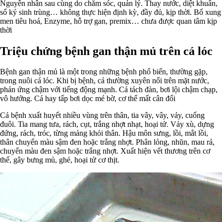
Nguyên nhân sau cùng do chăm sóc, quản lý. Thay nước, diệt khuẩn,
sổ ký sinh trùng… không thực hiện định kỳ, đầy đủ, kịp thời. Bổ xung
men tiêu hoá, Enzyme, hỗ trợ gan, premix… chưa được quan tâm kịp
thời
Triệu chứng bệnh gan thận mủ trên cá lóc
Bệnh gan thận mủ là một trong những bệnh phổ biến, thường gặp,
trong nuôi cá lóc. Khi bị bệnh, cá thường xuyên nổi trên mặt nước,
phản ứng chậm với tiếng động mạnh. Cá tách đàn, bơi lội chậm chạp,
vô hướng. Cá hay tấp bơi dọc mé bờ, cơ thể mất cân đối
Cá bệnh xuất huyết nhiều vùng trên thân, tia vây, vây, vảy, cuống
đuôi. Tia mang tưa, rách, cụt, trắng nhợt nhạt, hoại tử. Vảy xù, dựng
đứng, rách, tróc, từng mảng khỏi thân. Hậu môn sưng, lồi, mắt lồi,
thân chuyển màu sậm đen hoặc trắng nhợt. Phân lỏng, nhũn, mau rả,
chuyển màu đen sậm hoặc trắng nhợt. Xuất hiện vết thương trên cơ
thể, gây bưng mủ, ghẻ, hoại tử cơ thịt.