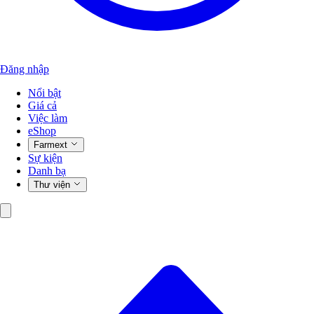
Đăng nhập
Nổi bật
Giá cả
Việc làm
eShop
Farmext
Sự kiện
Danh bạ
Thư viện