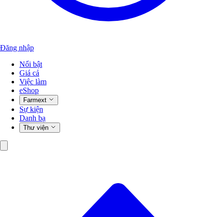
Đăng nhập
Nổi bật
Giá cả
Việc làm
eShop
Farmext
Sự kiện
Danh bạ
Thư viện