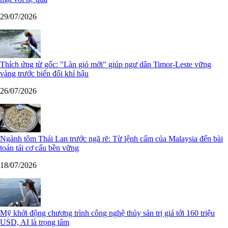
29/07/2026
Thích ứng từ gốc: "Làn gió mới" giúp ngư dân Timor-Leste vững
vàng trước biến đổi khí hậu
26/07/2026
Ngành tôm Thái Lan trước ngã rẽ: Từ lệnh cấm của Malaysia đến bài
toán tái cơ cấu bền vững
18/07/2026
Mỹ khởi động chương trình công nghệ thủy sản trị giá tới 160 triệu
USD, AI là trọng tâm