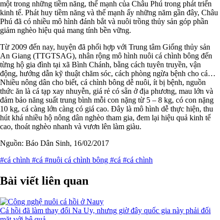
một trong những tiềm năng, thế mạnh của Châu Phú trong phát triển
kinh tế. Phát huy tiềm năng và thế mạnh ấy những năm gần đây, Châu
Phú đã có nhiều mô hình đánh bắt và nuôi trồng thủy sản góp phần
giảm nghèo hiệu quả mang tính bền vững.
Từ 2009 đến nay, huyện đã phối hợp với Trung tâm Giống thủy sản
An Giang (TTGTSAG), nhân rộng mô hình nuôi cá chình bông đến
từng hộ gia đình tại xã Bình Chánh, bằng cách tuyên truyền, vận
động, hướng dẫn kỹ thuật chăm sóc, cách phòng ngừa bệnh cho cá…
Nhiều nông dân cho biết, cá chình bông dễ nuôi, ít bị bệnh, nguồn
thức ăn là cá tạp xay nhuyễn, giá rẻ có sẵn ở địa phương, mau lớn và
đảm bảo năng suất trung bình mỗi con nặng từ 5 – 8 kg, có con nặng
10 kg, cá càng lớn càng có giá cao. Đây là mô hình dễ thực hiện, thu
hút khá nhiều hộ nông dân nghèo tham gia, đem lại hiệu quả kinh tế
cao, thoát nghèo nhanh và vươn lên làm giàu.
Nguồn: Báo Dân Sinh, 16/02/2017
#cá chình
#cá
#nuôi cá chình bông
#cá
#cá chình
Bài viết liên quan
Cá hồi đã làm thay đổi Na Uy, nhưng giờ đây quốc gia này phải đối
mặt với hệ quả