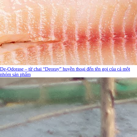
De-Odorase – từ chai “Deoray” huyền thoại đến tên gọi của cả một
nhóm sản phẩm