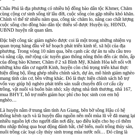
Châu Phú là địa phương có nhiều hộ đồng bào dân tộc Khmer, Chăm
cùng cộng cư sinh sống từ lâu đời, cuộc sống còn gặp nhiều khó khăn.
Chính vì thế từ nhiều năm qua, công tác chăm lo, nâng cao chất lượng
cuộc sống cho đồng bào dân tộc thiểu số được Huyện ủy, HĐND,
UBND huyện rất quan tâm.
Đặc biệt công tác giảm nghèo được coi là một trong những nhiệm vụ
quan trọng hàng đầu về kế hoạch phát triển kinh tế, xã hội của địa
phương. Trong vòng 10 năm qua, bên cạnh các dự án tu sửa cầu treo
và nâng cấp, mở rộng các tuyến giao thông nông thôn đến các thôn, ấp
của đồng bào Khmer, Chăm ở 2 xã Bình Mỹ, Khánh Hòa kết nối với
những khu dân cư người Kinh, huyện còn chú trọng triển khai thực
hiện đồng bộ, lồng ghép nhiều chính sách, dự án, mô hình giảm nghèo
mang tính căn cơ, bền vững khác. Đó là thực hiện chính sách hỗ trợ
vốn vay giúp hộ nghèo phát triển sản xuất chuyển đổi cơ cấu cây
trồng, vật nuôi và buôn bán nhỏ; xây dựng nhà tình thương, nhà 167,
mua BHYT, hỗ trợ miễn giảm học phí cho học sinh con em hộ
nghèo…
Là huyện nằm ở trung tâm tỉnh An Giang, bên bờ sông Hậu có hệ
thống kênh rạch và là huyện đầu nguồn nên mỗi mùa lũ về đã mang lại
nhiều nguồn lợi cho người dân nơi đây, tạo điều kiện cho họ có thêm
thu nhập thông qua hoạt động đánh bắt, chế biến, nuôi trồng thủy sản,
nuôi trồng các loại cây thủy sinh trong mùa nước nổi… Đó cũng là