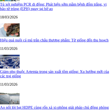
Tủ xét nghiệm PCR di động: Phát hiện sớm mầm bệnh đốm trắng, vi
bào tử trùng (EPH) ngay tại bờ ao
18/03/2026
Hiệu quả nuôi cá mú trân châu thương phẩm: Từ giống đến thu hoạch
11/03/2026
Giảm phụ thuộc Artemia trong sản xuất tôm giống: Xu hướng mới của
các trại giống
11/03/2026
Ao nổi lót bạt HDPE cùng rốn xả xi-phông giải pháp chủ động phòng