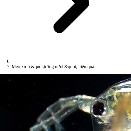
Mẹo xử lí &quot;trứng nước&quot; hiệu quả