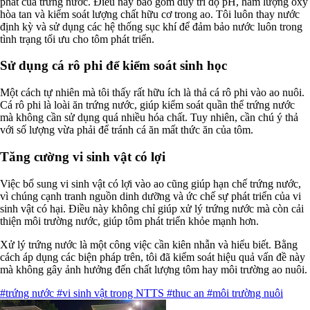
phát của trứng nước. Điều này bao gồm duy trì độ pH, hàm lượng oxy
hòa tan và kiểm soát lượng chất hữu cơ trong ao. Tôi luôn thay nước
định kỳ và sử dụng các hệ thống sục khí để đảm bảo nước luôn trong
tình trạng tối ưu cho tôm phát triển.
Sử dụng cá rô phi để kiểm soát sinh học
Một cách tự nhiên mà tôi thấy rất hữu ích là thả cá rô phi vào ao nuôi.
Cá rô phi là loài ăn trứng nước, giúp kiểm soát quần thể trứng nước
mà không cần sử dụng quá nhiều hóa chất. Tuy nhiên, cần chú ý thả
với số lượng vừa phải để tránh cá ăn mất thức ăn của tôm.
Tăng cường vi sinh vật có lợi
Việc bổ sung vi sinh vật có lợi vào ao cũng giúp hạn chế trứng nước,
vì chúng cạnh tranh nguồn dinh dưỡng và ức chế sự phát triển của vi
sinh vật có hại. Điều này không chỉ giúp xử lý trứng nước mà còn cải
thiện môi trường nước, giúp tôm phát triển khỏe mạnh hơn.
Xử lý trứng nước là một công việc cần kiên nhẫn và hiểu biết. Bằng
cách áp dụng các biện pháp trên, tôi đã kiểm soát hiệu quả vấn đề này
mà không gây ảnh hưởng đến chất lượng tôm hay môi trường ao nuôi.
#trứng nước
#vi sinh vật trong NTTS
#thuc an
#môi trường nuôi