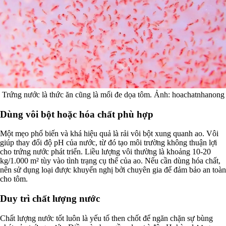
Trứng nước là thức ăn cũng là mối đe dọa tôm. Ảnh: hoachatnhanong
Dùng vôi bột hoặc hóa chất phù hợp
Một mẹo phổ biến và khá hiệu quả là rải vôi bột xung quanh ao. Vôi
giúp thay đổi độ pH của nước, từ đó tạo môi trường không thuận lợi
cho trứng nước phát triển. Liều lượng vôi thường là khoảng 10-20
kg/1.000 m² tùy vào tình trạng cụ thể của ao. Nếu cần dùng hóa chất,
nên sử dụng loại được khuyến nghị bởi chuyên gia để đảm bảo an toàn
cho tôm.
Duy trì chất lượng nước
Chất lượng nước tốt luôn là yếu tố then chốt để ngăn chặn sự bùng