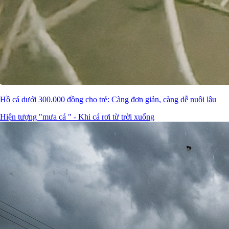
Hồ cá dưới 300.000 đồng cho trẻ: Càng đơn giản, càng dễ nuôi lâu
Hiện tượng "mưa cá " - Khi cá rơi từ trời xuống