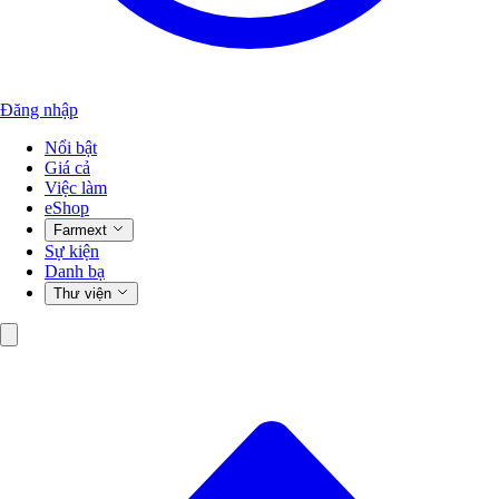
Đăng nhập
Nổi bật
Giá cả
Việc làm
eShop
Farmext
Sự kiện
Danh bạ
Thư viện