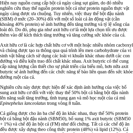
Hiện nay nguồn cung cấp bột cá ngày càng sụt giảm, do đó nhiều
nghiên cứu thay thế nguồn protein bột cá như protein nguồn thực vật
ngày càng được ưa chuộng. Tuy nhiên, việc thay thế bột đậu nành
(SBM) ở mức (20–30%) đối với một số loài cá ăn động vật (cần
khoảng 40% protein) sẻ ảnh hưởng đến tăng trưởng và tỷ lệ sống của
loài đó. Do đó, phụ gia như axit hữu cơ là một lựa chọn tối ưu được
thêm vào để kích thích tăng trưởng và tăng cường sức khỏe của cá.
Axit hữu cơ là các hợp chất hữu cơ với một hoặc nhiều nhóm cacboxyl
và chúng được tạo ra thông qua quá trình lên men carbohydrate của vi
sinh vật bằng cách sử dụng các loài vi khuẩn khác nhau dưới các con
đường và điều kiện trao đổi chất khác nhau. Axit butyric có thể cung
cấp năng lượng cần thiết cho sự phát triển của biểu mô, hơn nữa axit
butyric sẻ ảnh hưởng đến các chức năng tế bào liên quan đến sức khỏe
đường ruột của cá.
Nghiên cứu này được thực hiện để xác định ảnh hưởng của việc bổ
sung axit hữu cơ đối với việc thay thế 50% bột cá bằng bột đậu nành
lên năng suất tăng trưởng, tình trạng gan và mô học ruột của cá mú
Epinephelus lanceolatus
trong vòng 8 tuần.
Cá giống được cho ăn ba chế độ ăn khác nhau, thay thế 50% protein
bột cá bằng bột đậu nành (SBM50), bổ sung 1% axit butyric (SBM50
+ 1%) và chế độ ăn bột cá (FM) như đối chứng. Tất cả các chế độ ăn
đều được xây dựng theo công thức protein (48%) và lipid (12%). Cá