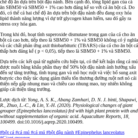
chế độ ăn dựa trên bột đậu nành. Bên cạnh đó, tổng lipid gan của cá
ăn SBM50 và SBM50 + 1% cao hơn đáng kể so với cá ăn bột cá. Do
đó, có thể cả hai chế độ ăn dựa trên bột đậu nành đều đang oxy hóa
lipid thành năng lượng vì dự trữ glycogen khan hiếm, sau đó gây ra
stress oxy hóa gan.
Trong khi đó, hoạt tính superoxide dismutase trong gan của cá cho ăn
bột cá cao hơn, tiếp theo là SBM50 + 1% và SBM50 không có ý nghĩa
và các chất phản ứng axit thiobarbituric (TBARS) của cá cho ăn bột cá
thấp hơn đáng kể ( p < 0,05), tiếp theo là SBM50 + 1% và SBM50.
Dựa trên các kết quả từ nghiên cứu hiện tại, có thể kết luận rằng cá mú
được nuôi bằng khẩu phần thay thế 50% bột đậu nành ảnh hưởng xấu
đến sự tăng trưởng, tình trạng gan và mô học ruột và việc bổ sung axit
butyric cho thấy tác dụng giảm thiểu tổn thương đường ruột nơi nó cải
thiện nếp gấp nhung mao và chiều cao nhung mao, tuy nhiên không
giúp cải thiện tăng trưởng.
Lược dịch từ:
Yong, A. S. K., Abang Zamhari, D. N. J. binti, Shapawi,
R., Zhuo, L.-C., & Lin, Y.-H. (2020). Physiological changes of giant
grouper (Epinephelus lanceolatus) fed with high plant protein with and
without supplementation of organic acid. Aquaculture Reports, 18,
100499.
doi:10.1016/j.aqrep.2020.100499.
#bột cá
#cá mú
#cá mú
#bột đậu nành
#Epinephelus lanceolatus
#Giant grouper