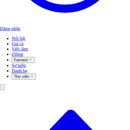
Đăng nhập
Nổi bật
Giá cả
Việc làm
eShop
Farmext
Sự kiện
Danh bạ
Thư viện