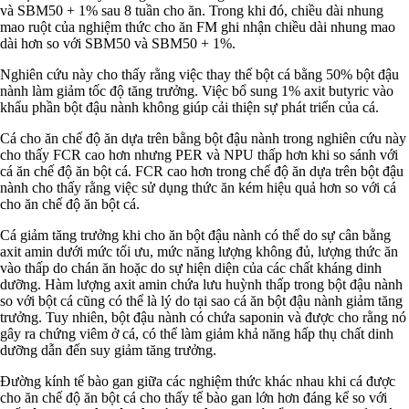
và SBM50 + 1% sau 8 tuần cho ăn. Trong khi đó, chiều dài nhung
mao ruột của nghiệm thức cho ăn FM ghi nhận chiều dài nhung mao
dài hơn so với SBM50 và SBM50 + 1%.
Nghiên cứu này cho thấy rằng việc thay thế bột cá bằng 50% bột đậu
nành làm giảm tốc độ tăng trưởng. Việc bổ sung 1% axit butyric vào
khẩu phần bột đậu nành không giúp cải thiện sự phát triển của cá.
Cá cho ăn chế độ ăn dựa trên bằng bột đậu nành trong nghiên cứu này
cho thấy FCR cao hơn nhưng PER và NPU thấp hơn khi so sánh với
cá ăn chế độ ăn bột cá. FCR cao hơn trong chế độ ăn dựa trên bột đậu
nành cho thấy rằng việc sử dụng thức ăn kém hiệu quả hơn so với cá
cho ăn chế độ ăn bột cá.
Cá giảm tăng trưởng khi cho ăn bột đậu nành có thể do sự cân bằng
axit amin dưới mức tối ưu, mức năng lượng không đủ, lượng thức ăn
vào thấp do chán ăn hoặc do sự hiện diện của các chất kháng dinh
dưỡng. Hàm lượng axit amin chứa lưu huỳnh thấp trong bột đậu nành
so với bột cá cũng có thể là lý do tại sao cá ăn bột đậu nành giảm tăng
trưởng. Tuy nhiên, bột đậu nành có chứa saponin và được cho rằng nó
gây ra chứng viêm ở cá, có thể làm giảm khả năng hấp thụ chất dinh
dưỡng dẫn đến suy giảm tăng trưởng.
Đường kính tế bào gan giữa các nghiệm thức khác nhau khi cá được
cho ăn chế độ ăn bột cá cho thấy tế bào gan lớn hơn đáng kể so với