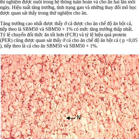
thí nghiệm được nuôi trong hệ thống tuần hoàn và cho ăn hai lần mỗi
ngày. Hiệu suất tăng trưởng, tình trạng gan và những thay đổi mô học
được quan sát thấy trong thử nghiệm cho ăn.
Tăng trưởng cao nhất được thấy ở cá được cho ăn chế độ ăn bột cá,
tiếp theo là SBM50 và SBM50 + 1% có mức tăng trưởng thấp nhất.
Tỷ lệ chuyển đổi thức ăn tốt hơn (FCR) và tỷ lệ hiệu quả protein
(PER) cũng được quan sát thấy ở cá cho ăn chế độ ăn bột cá ( p <0,05
), tiếp theo là cá cho ăn SBM50 và SBM50 + 1%.