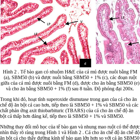
Hình 2 . Tế bào gan có nhuộm H&E của cá mú được nuôi bằng FM
(a), SBM50 (b) và được nuôi bằng SBM50 + 1% (c), các đoạn ruột
giữa của cá mú được nuôi bằng FM (d), được cho ăn bằng SBM50 (e)
và cho ăn bằng SBM50 + 1% (f) sau 8 tuần. Độ phóng đại 200x.
Trong khi đó, hoạt tính superoxide dismutase trong gan của cá cho ăn
chế độ ăn bột cá cao hơn, tiếp theo là SBM50 + 1% và SBM50 và các
chất phản ứng axit thiobarbituric (TBARS) của cá cho ăn chế độ ăn
bột cá thấp hơn đáng kể, tiếp theo là SBM50 + 1% và SBM50.
Những thay đổi mô học của tế bào gan và nhung mao ruột có thể được
nhìn thấy rõ ràng trong Hình 1 và Hình 2 . Cá cho ăn chế độ ăn chế độ
ăn bột cá cho thấy đường kính tế bào gan lớn hơn so với cá ăn SBM50