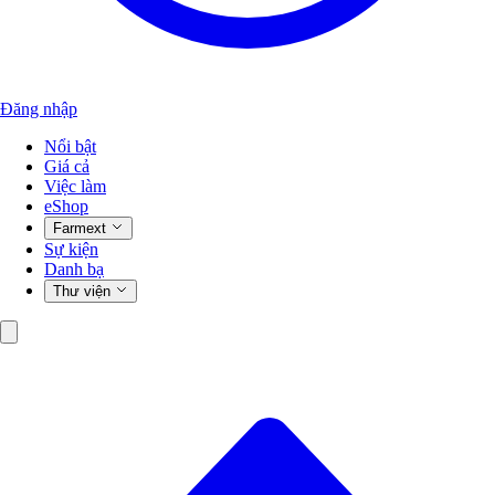
Đăng nhập
Nổi bật
Giá cả
Việc làm
eShop
Farmext
Sự kiện
Danh bạ
Thư viện