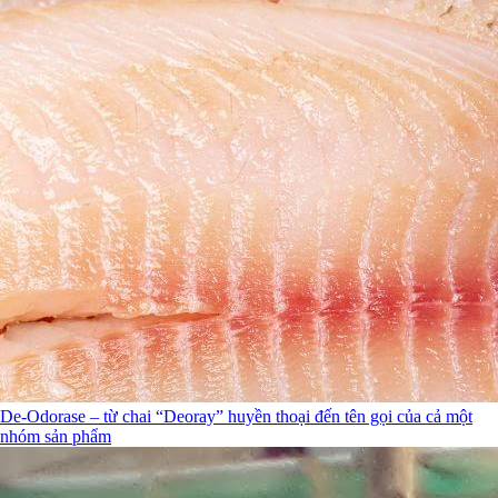
De-Odorase – từ chai “Deoray” huyền thoại đến tên gọi của cả một
nhóm sản phẩm