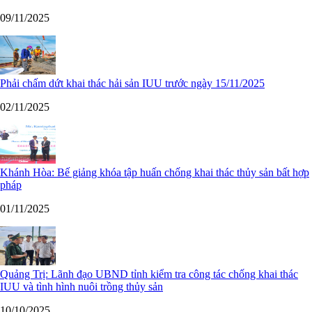
09/11/2025
Phải chấm dứt khai thác hải sản IUU trước ngày 15/11/2025
02/11/2025
Khánh Hòa: Bế giảng khóa tập huấn chống khai thác thủy sản bất hợp
pháp
01/11/2025
Quảng Trị: Lãnh đạo UBND tỉnh kiểm tra công tác chống khai thác
IUU và tình hình nuôi trồng thủy sản
10/10/2025