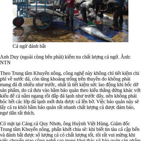
Cá ngừ đánh bắt
Anh Duy (ngoài cùng bên phải) kiểm tra chất lượng cá ngừ. Ảnh:
NTN
Theo Trung tâm Khuyến nông, công nghệ này không chỉ tiết kiệm chi
phí về nước đá, còn tăng khoảng trống trên thuyền do không phải
mang đá đi nhiều như trước, nhất là tiết kiệm sức lao động khi bốc dỡ
sản phẩm, do cá đưa vào hầm bảo quản theo kiểu thẳng đứng khác với
kiểu để cá nằm ngang rồi đắp đá lạnh như trước đây, nên không phải
bóc hết các lớp đá lạnh mới đưa được cá lên bờ. Việc bảo quản này sẽ
lấy cá ra khỏi hầm bảo quản rất nhanh chất lượng cá được đảm bảo,
ngư dân rất thích.
Có mặt tại Cảng cá Quy Nhơn, ông Huỳnh Việt Hùng, Giám đốc
Trung tâm Khuyến nông, phấn khởi chia sẽ: khi biết tin tàu cá cập bến
và đánh bắt được số lượng cá có chất lượng tốt, tôi rất vui mừng khi
việc chuyển giao công nghệ cao trong khai thác và bảo quản sản phẩm