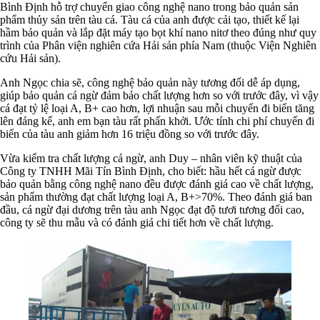
Bình Định hỗ trợ chuyển giao công nghệ nano trong bảo quản sản
phẩm thủy sản trên tàu cá. Tàu cá của anh được cải tạo, thiết kế lại
hầm bảo quản và lắp đặt máy tạo bọt khí nano nitơ theo đúng như quy
trình của Phân viện nghiên cứa Hải sản phía Nam (thuộc Viện Nghiên
cứu Hải sản).
Anh Ngọc chia sẽ, công nghệ bảo quản này tương đối dễ áp dụng,
giúp bảo quản cá ngừ đảm bảo chất lượng hơn so với trước đây, vì vậy
cá đạt tỷ lệ loại A, B+ cao hơn, lợi nhuận sau mỗi chuyến đi biển tăng
lên đáng kể, anh em bạn tàu rất phấn khởi. Ước tính chi phí chuyến đi
biển của tàu anh giảm hơn 16 triệu đồng so với trước đây.
Vừa kiểm tra chất lượng cá ngừ, anh Duy – nhân viên kỹ thuật của
Công ty TNHH Mãi Tín Bình Định, cho biết: hầu hết cá ngừ được
bảo quản bằng công nghệ nano đều được đánh giá cao về chất lượng,
sản phẩm thường đạt chất lượng loại A, B+>70%. Theo đánh giá ban
đầu, cá ngừ đại dương trên tàu anh Ngọc đạt độ tươi tương đối cao,
công ty sẽ thu mẫu và có đánh giá chi tiết hơn về chất lượng.