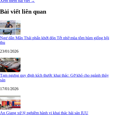
Xem thêm bài viết →
Bài viết liên quan
Ngư dân Mân Thái phấn khởi đón Tết nhờ mùa tôm hùm giống bội
thu
23/01/2026
Tạm ngưng quy định kích thước khai thác: Gỡ khó cho ngành thủy
sản
17/01/2026
An Giang xử lý nghiêm hành vi khai thác hải sản IUU