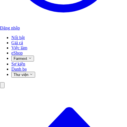
Đăng nhập
Nổi bật
Giá cả
Việc làm
eShop
Farmext
Sự kiện
Danh bạ
Thư viện