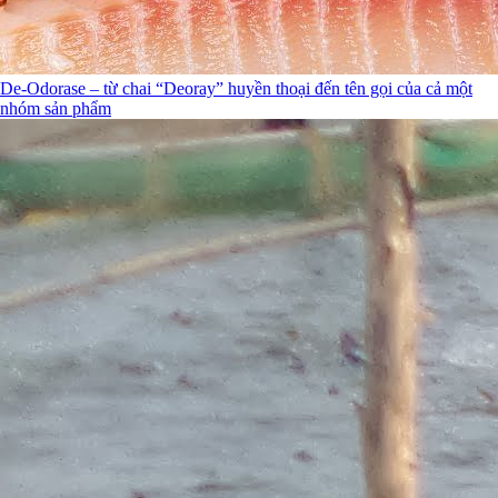
De-Odorase – từ chai “Deoray” huyền thoại đến tên gọi của cả một
nhóm sản phẩm