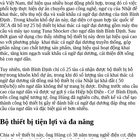
và Việt Nam, thể hiện qua nhiều hoạt động phối hợp, trong đó có việc
phối hợp thực hiện dự án chuyển giao công nghệ, ngư cụ của Nhật để
khai thác, tiêu thụ nội địa và xuất khẩu cá ngừ đại dương của tỉnh Bình
Định . Trong khuôn khổ dự án này, đại diện cơ quan hợp tác quốc tế
JICA đã hỗ trợ 25 bộ thiết bị khai thác cá ngừ đại dương gồm máy thu
câu và máy tạo xung Tuna Shocker cho ngư dân tỉnh Bình Định. Sau
thời gian sử dụng cho thấy những bộ thiết bị này đem lại hiệu quả cao
so với phương pháp khai thác cá ngừ đại dương truyền thống, góp
phần nâng cao chất lượng sản phẩm, tăng hiệu quả hoạt động khai
thác, tăng kim ngạch xuất khẩu cá ngừ đại dương, cải thiện đời sống
bà con ngư dân.
Tuy nhiên, tỉnh Bình Định chỉ có 25 tàu cá nhận được bộ thiết bị hỗ
trợ trong khuôn khổ dự án, trong khi đó số lượng tàu cá khai thác cá
ngừ đại dương rất đông mà bộ thiết bị của Nhật lại khá đắt ( 50
triệu/bộ) nên ngư dân không thể tự trang bị được. Đứng trước nhu cầu
cao của ngư dân và được sự gợi ý của Hiệp hội Điện - Cơ Bình Định,
trên công nghệ tương tự, ông Hùng đã nghiên cứu, thiết kế và chế tạo
thành công bộ thiết bị gây tê đánh bắt cá ngừ đại dương đáp ứng nhu
cầu của ngư dân và đặc biệt giá rẻ hơn nhiều.
Bộ thiết bị tiện lợi và đa năng
Chia sẻ về thiết bị này, ông Hùng có 38 năm trong nghề điện cơ, điện