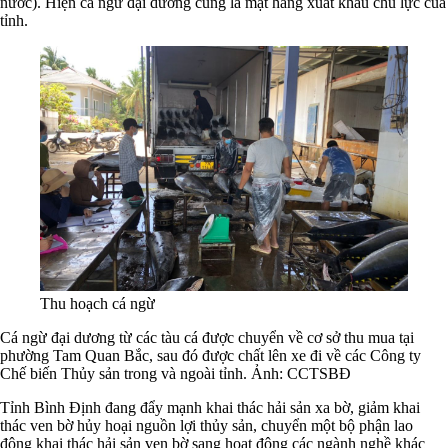
nước). Hiện cá ngừ đại dương cũng là mặt hàng xuất khẩu chủ lực của
tỉnh.
Thu hoạch cá ngừ
Cá ngừ đại dương từ các tàu cá được chuyển về cơ sở thu mua tại
phường Tam Quan Bắc, sau đó được chất lên xe đi về các Công ty
Chế biến Thủy sản trong và ngoài tỉnh. Ảnh: CCTSBĐ
Tỉnh Bình Định đang đẩy mạnh khai thác hải sản xa bờ, giảm khai
thác ven bờ hủy hoại nguồn lợi thủy sản, chuyển một bộ phận lao
động khai thác hải sản ven bờ sang hoạt động các ngành nghề khác