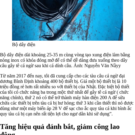
Bộ dây điện
Bộ dây điện dài khoảng 25-35 m cùng vòng tạo xung điện làm bằng
nòng inox có khóa đóng mở để có thể dễ dàng đưa xuống theo dây
câu gây tê cá ngừ sau khi cá dính câu. Ảnh: Nguyễn Văn Nầyy
Từ năm 2017 đến nay, tôi đã cung cấp cho các tàu câu cá ngừ đại
dương Bình Định khoảng 400 bộ thiết bị. Giá một bộ thiết bị là 10
triệu đồng rẻ hơn rất nhiều so với thiết bị của Nhật. Đặc biệt bộ thiết
của tôi có chức năng ba trong một: thứ nhất để gây tê cá ngừ ( chức
năng chính), thứ 2 nó có thể trở thành máy hàn điện 200 A để sửa
chửa các thiết bị trên tàu cá bị hư hỏng; thứ 3 khi cần thiết thì nó được
dùng như một máy biến áp 28 V để sạc cho ắc quy tàu cá khi bình ắc
quy tàu cá bị cạn nên rất tiện lợi cho ngư dân khi sử dụng”.
Tăng hiệu quả đánh bắt, giảm công lao
động