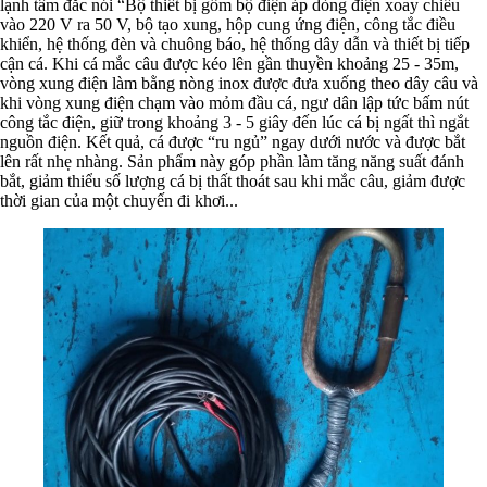
lạnh tâm đắc nói “Bộ thiết bị gồm bộ điện áp dòng điện xoay chiều
vào 220 V ra 50 V, bộ tạo xung, hộp cung ứng điện, công tắc điều
khiển, hệ thống đèn và chuông báo, hệ thống dây dẫn và thiết bị tiếp
cận cá. Khi cá mắc câu được kéo lên gần thuyền khoảng 25 - 35m,
vòng xung điện làm bằng nòng inox được đưa xuống theo dây câu và
khi vòng xung điện chạm vào mỏm đầu cá, ngư dân lập tức bấm nút
công tắc điện, giữ trong khoảng 3 - 5 giây đến lúc cá bị ngất thì ngắt
nguồn điện. Kết quả, cá được “ru ngủ” ngay dưới nước và được bắt
lên rất nhẹ nhàng. Sản phẩm này góp phần làm tăng năng suất đánh
bắt, giảm thiểu số lượng cá bị thất thoát sau khi mắc câu, giảm được
thời gian của một chuyến đi khơi...