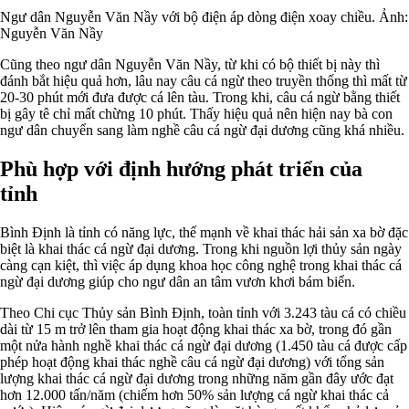
Ngư dân Nguyễn Văn Nầy với bộ điện áp dòng điện xoay chiều. Ảnh:
Nguyễn Văn Nầy
Cũng theo ngư dân Nguyễn Văn Nầy, từ khi có bộ thiết bị này thì
đánh bắt hiệu quả hơn, lâu nay câu cá ngừ theo truyền thống thì mất từ
20-30 phút mới đưa được cá lên tàu. Trong khi, câu cá ngừ bằng thiết
bị gây tê chỉ mất chừng 10 phút. Thấy hiệu quả nên hiện nay bà con
ngư dân chuyển sang làm nghề câu cá ngừ đại dương cũng khá nhiều.
Phù hợp với định hướng phát triển của
tỉnh
Bình Định là tỉnh có năng lực, thế mạnh về khai thác hải sản xa bờ đặc
biệt là khai thác cá ngừ đại dương. Trong khi nguồn lợi thủy sản ngày
càng cạn kiệt, thì việc áp dụng khoa học công nghệ trong khai thác cá
ngừ đại dương giúp cho ngư dân an tâm vươn khơi bám biển.
Theo Chi cục Thủy sản Bình Định, toàn tỉnh với 3.243 tàu cá có chiều
dài từ 15 m trở lên tham gia hoạt động khai thác xa bờ, trong đó gần
một nửa hành nghề khai thác cá ngừ đại dương (1.450 tàu cá được cấp
phép hoạt động khai thác nghề câu cá ngừ đại dương) với tổng sản
lượng khai thác cá ngừ đại dương trong những năm gần đây ước đạt
hơn 12.000 tấn/năm (chiếm hơn 50% sản lượng cá ngừ khai thác cả