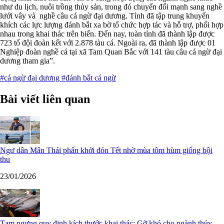
như du lịch, nuôi trồng thủy sản, trong đó chuyến đổi mạnh sang nghề
lưới vây và nghề câu cá ngừ đại dương. Tỉnh đã tập trung khuyến
khích các lực lượng đánh bắt xa bờ tổ chức hợp tác và hỗ trợ, phối hợp
nhau trong khai thác trên biển. Đến nay, toàn tỉnh đã thành lập được
723 tổ đội đoàn kết với 2.878 tàu cá. Ngoài ra, đã thành lập được 01
Nghiệp đoàn nghề cá tại xã Tam Quan Bắc với 141 tàu câu cá ngừ đại
dương tham gia”.
#cá ngừ đại dương
#đánh bắt cá ngừ
Bài viết liên quan
Ngư dân Mân Thái phấn khởi đón Tết nhờ mùa tôm hùm giống bội
thu
23/01/2026
Tạm ngưng quy định kích thước khai thác: Gỡ khó cho ngành thủy