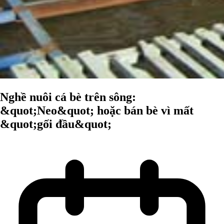
Nghề nuôi cá bè trên sông:
&quot;Neo&quot; hoặc bán bè vì mất
&quot;gối đầu&quot;