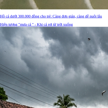
Hồ cá dưới 300.000 đồng cho trẻ: Càng đơn giản, càng dễ nuôi lâu
Hiện tượng "mưa cá " - Khi cá rơi từ trời xuống