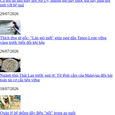
Cá hồi đã làm thay đổi Na Uy, nhưng giờ đây quốc gia này phải đối
mặt với hệ quả
29/07/2026
Thích ứng từ gốc: "Làn gió mới" giúp ngư dân Timor-Leste vững
vàng trước biến đổi khí hậu
26/07/2026
Ngành tôm Thái Lan trước ngã rẽ: Từ lệnh cấm của Malaysia đến bài
toán tái cơ cấu bền vững
18/07/2026
Quản lý hệ thống dây điện "nối" trong ao nuôi