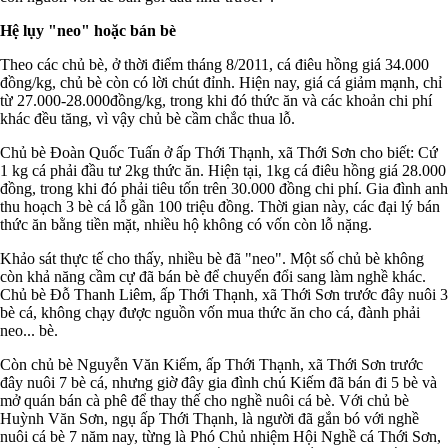
Hệ lụy "neo" hoặc bán bè
Theo các chủ bè, ở thời điểm tháng 8/2011, cá điêu hồng giá 34.000
đồng/kg, chủ bè còn có lời chút đỉnh. Hiện nay, giá cá giảm mạnh, chỉ
từ 27.000-28.000đồng/kg, trong khi đó thức ăn và các khoản chi phí
khác đều tăng, vì vậy chủ bè cầm chắc thua lỗ.
Chủ bè Đoàn Quốc Tuấn ở ấp Thới Thạnh, xã Thới Sơn cho biết: Cứ
1 kg cá phải đầu tư 2kg thức ăn. Hiện tại, 1kg cá điêu hồng giá 28.000
đồng, trong khi đó phải tiêu tốn trên 30.000 đồng chi phí. Gia đình anh
thu hoạch 3 bè cá lỗ gần 100 triệu đồng. Thời gian này, các đại lý bán
thức ăn bằng tiền mặt, nhiều hộ không có vốn còn lỗ nặng.
Khảo sát thực tế cho thấy, nhiều bè đã "neo". Một số chủ bè không
còn khả năng cầm cự đã bán bè để chuyển đổi sang làm nghề khác.
Chủ bè Đỗ Thanh Liêm, ấp Thới Thạnh, xã Thới Sơn trước đây nuôi 3
bè cá, không chạy được nguồn vốn mua thức ăn cho cá, đành phải
neo... bè.
Còn chủ bè Nguyễn Văn Kiếm, ấp Thới Thạnh, xã Thới Sơn trước
đây nuôi 7 bè cá, nhưng giờ đây gia đình chú Kiếm đã bán đi 5 bè và
mở quán bán cà phê để thay thế cho nghề nuôi cá bè. Với chủ bè
Huỳnh Văn Sơn, ngụ ấp Thới Thạnh, là người đã gắn bó với nghề
nuôi cá bè 7 năm nay, từng là Phó Chủ nhiệm Hội Nghề cá Thới Sơn,