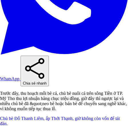
WhatsApp
Chia sẻ nhanh
Trước đây, thu hoạch mỗi bè cá, chủ bè nuôi cá trên sông Tiền ở TP.
Mỹ Tho thu lợi nhuận hàng chục triệu đồng, giờ đây thì ngược lại và
nhiều chủ bè đã &quot;neo bè hoặc bán bè để chuyển sang nghề khác,
vì không muốn tiếp tục thua lỗ.
Chủ bè Đỗ Thanh Liêm, ấp Thới Thạnh, giờ không còn vốn để tái
đàn.