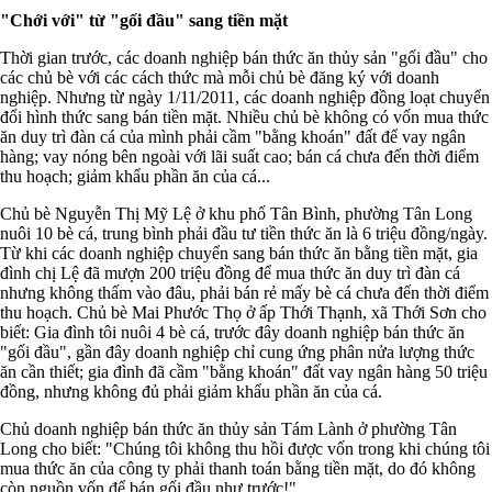
"Chới với" từ "gối đầu" sang tiền mặt
Thời gian trước, các doanh nghiệp bán thức ăn thủy sản "gối đầu" cho
các chủ bè với các cách thức mà mỗi chủ bè đăng ký với doanh
nghiệp. Nhưng từ ngày 1/11/2011, các doanh nghiệp đồng loạt chuyển
đổi hình thức sang bán tiền mặt. Nhiều chủ bè không có vốn mua thức
ăn duy trì đàn cá của mình phải cầm "bằng khoán" đất để vay ngân
hàng; vay nóng bên ngoài với lãi suất cao; bán cá chưa đến thời điểm
thu hoạch; giảm khẩu phần ăn của cá...
Chủ bè Nguyễn Thị Mỹ Lệ ở khu phố Tân Bình, phường Tân Long
nuôi 10 bè cá, trung bình phải đầu tư tiền thức ăn là 6 triệu đồng/ngày.
Từ khi các doanh nghiệp chuyển sang bán thức ăn bằng tiền mặt, gia
đình chị Lệ đã mượn 200 triệu đồng để mua thức ăn duy trì đàn cá
nhưng không thấm vào đâu, phải bán rẻ mấy bè cá chưa đến thời điểm
thu hoạch. Chủ bè Mai Phước Thọ ở ấp Thới Thạnh, xã Thới Sơn cho
biết: Gia đình tôi nuôi 4 bè cá, trước đây doanh nghiệp bán thức ăn
"gối đầu", gần đây doanh nghiệp chỉ cung ứng phân nửa lượng thức
ăn cần thiết; gia đình đã cầm "bằng khoán" đất vay ngân hàng 50 triệu
đồng, nhưng không đủ phải giảm khẩu phần ăn của cá.
Chủ doanh nghiệp bán thức ăn thủy sản Tám Lành ở phường Tân
Long cho biết: "Chúng tôi không thu hồi được vốn trong khi chúng tôi
mua thức ăn của công ty phải thanh toán bằng tiền mặt, do đó không
còn nguồn vốn để bán gối đầu như trước!".