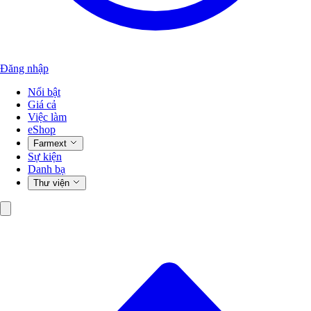
Đăng nhập
Nổi bật
Giá cả
Việc làm
eShop
Farmext
Sự kiện
Danh bạ
Thư viện