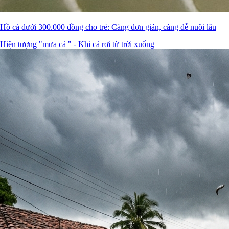
Hồ cá dưới 300.000 đồng cho trẻ: Càng đơn giản, càng dễ nuôi lâu
Hiện tượng "mưa cá " - Khi cá rơi từ trời xuống