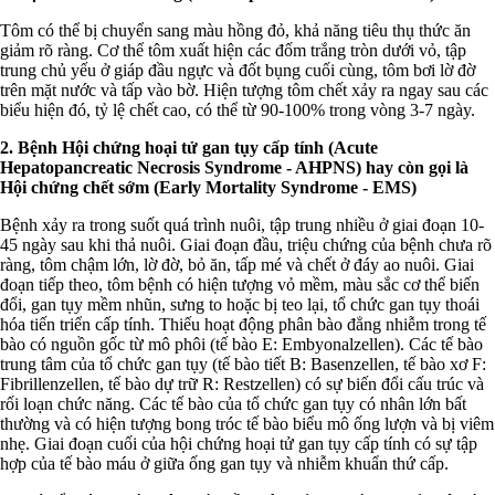
Tôm có thể bị chuyển sang màu hồng đỏ, khả năng tiêu thụ thức ăn
giảm rõ ràng. Cơ thể tôm xuất hiện các đốm trắng tròn dưới vỏ, tập
trung chủ yếu ở giáp đầu ngực và đốt bụng cuối cùng, tôm bơi lờ đờ
trên mặt nước và tấp vào bờ. Hiện tượng tôm chết xảy ra ngay sau các
biểu hiện đó, tỷ lệ chết cao, có thể từ 90-100% trong vòng 3-7 ngày.
2. Bệnh Hội chứng hoại tử gan tụy cấp tính (Acute
Hepatopancreatic Necrosis Syndrome - AHPNS) hay còn gọi là
Hội chứng chết sớm (Early Mortality Syndrome - EMS)
Bệnh xảy ra trong suốt quá trình nuôi, tập trung nhiều ở giai đoạn 10-
45 ngày sau khi thả nuôi. Giai đoạn đầu, triệu chứng của bệnh chưa rõ
ràng, tôm chậm lớn, lờ đờ, bỏ ăn, tấp mé và chết ở đáy ao nuôi. Giai
đoạn tiếp theo, tôm bệnh có hiện tượng vỏ mềm, màu sắc cơ thể biến
đổi, gan tụy mềm nhũn, sưng to hoặc bị teo lại, tổ chức gan tụy thoái
hóa tiến triển cấp tính. Thiếu hoạt động phân bào đẳng nhiễm trong tế
bào có nguồn gốc từ mô phôi (tế bào E: Embyonalzellen). Các tế bào
trung tâm của tổ chức gan tụy (tế bào tiết B: Basenzellen, tế bào xơ F:
Fibrillenzellen, tế bào dự trữ R: Restzellen) có sự biến đổi cấu trúc và
rối loạn chức năng. Các tế bào của tổ chức gan tụy có nhân lớn bất
thường và có hiện tượng bong tróc tế bào biểu mô ống lượn và bị viêm
nhẹ. Giai đoạn cuối của hội chứng hoại tử gan tụy cấp tính có sự tập
hợp của tế bào máu ở giữa ống gan tụy và nhiễm khuẩn thứ cấp.