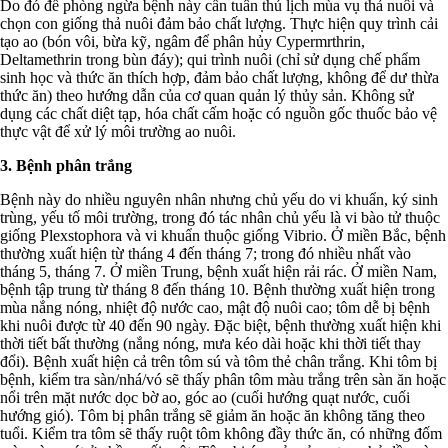
Do đó để phòng ngừa bệnh này cần tuân thủ lịch mùa vụ thả nuôi và
chọn con giống thả nuôi đảm bảo chất lượng. Thực hiện quy trình cải
tạo ao (bón vôi, bừa kỹ, ngâm để phân hủy Cypermrthrin,
Deltamethrin trong bùn đáy); qui trình nuôi (chỉ sử dụng chế phẩm
sinh học và thức ăn thích hợp, đảm bảo chất lượng, không để dư thừa
thức ăn) theo hướng dẫn của cơ quan quản lý thủy sản. Không sử
dụng các chất diệt tạp, hóa chất cấm hoặc có nguồn gốc thuốc bảo vệ
thực vật để xử lý môi trường ao nuôi.
3. Bệnh phân trắng
Bệnh này do nhiều nguyên nhân nhưng chủ yếu do vi khuẩn, ký sinh
trùng, yếu tố môi trường, trong đó tác nhân chủ yếu là vi bào tử thuộc
giống Plexstophora và vi khuẩn thuộc giống Vibrio. Ở miền Bắc, bệnh
thường xuất hiện từ tháng 4 đến tháng 7; trong đó nhiều nhất vào
tháng 5, tháng 7. Ở miền Trung, bệnh xuất hiện rải rác. Ở miền Nam,
bệnh tập trung từ tháng 8 đến tháng 10. Bệnh thường xuất hiện trong
mùa nắng nóng, nhiệt độ nước cao, mật độ nuôi cao; tôm dễ bị bệnh
khi nuôi được từ 40 đến 90 ngày. Đặc biệt, bệnh thường xuất hiện khi
thời tiết bất thường (nắng nóng, mưa kéo dài hoặc khi thời tiết thay
đổi). Bệnh xuất hiện cả trên tôm sú và tôm thẻ chân trắng. Khi tôm bị
bệnh, kiểm tra sàn/nhá/vó sẽ thấy phân tôm màu trắng trên sàn ăn hoặc
nổi trên mặt nước dọc bờ ao, góc ao (cuối hướng quạt nước, cuối
hướng gió). Tôm bị phân trắng sẽ giảm ăn hoặc ăn không tăng theo
tuổi. Kiểm tra tôm sẽ thấy ruột tôm không đầy thức ăn, có những đốm