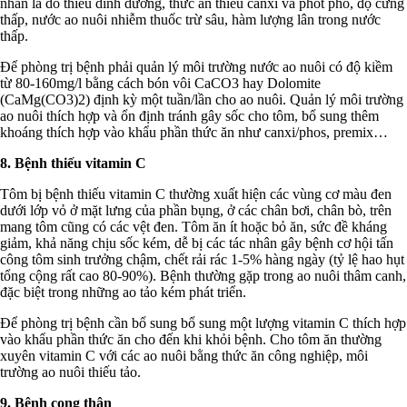
nhân là do thiếu dinh dưỡng, thức ăn thiếu canxi và phốt pho, độ cứng
thấp, nước ao nuôi nhiễm thuốc trừ sâu, hàm lượng lân trong nước
thấp.
Để phòng trị bệnh phải quản lý môi trường nước ao nuôi có độ kiềm
từ 80-160mg/l bằng cách bón vôi CaCO3 hay Dolomite
(CaMg(CO3)2) định kỳ một tuần/lần cho ao nuôi. Quản lý môi trường
ao nuôi thích hợp và ổn định tránh gây sốc cho tôm, bổ sung thêm
khoáng thích hợp vào khẩu phần thức ăn như canxi/phos, premix…
8. Bệnh thiếu vitamin C
Tôm bị bệnh thiếu vitamin C thường xuất hiện các vùng cơ màu đen
dưới lớp vỏ ở mặt lưng của phần bụng, ở các chân bơi, chân bò, trên
mang tôm cũng có các vệt đen. Tôm ăn ít hoặc bỏ ăn, sức đề kháng
giảm, khả năng chịu sốc kém, dễ bị các tác nhân gây bệnh cơ hội tấn
công tôm sinh trưởng chậm, chết rải rác 1-5% hàng ngày (tỷ lệ hao hụt
tổng cộng rất cao 80-90%). Bệnh thường gặp trong ao nuôi thâm canh,
đặc biệt trong những ao tảo kém phát triển.
Để phòng trị bệnh cần bổ sung bổ sung một lượng vitamin C thích hợp
vào khẩu phần thức ăn cho đến khi khỏi bệnh. Cho tôm ăn thường
xuyên vitamin C với các ao nuôi bằng thức ăn công nghiệp, môi
trường ao nuôi thiếu tảo.
9. Bệnh cong thân