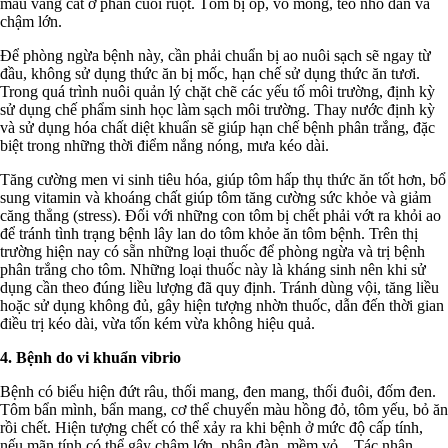
màu vàng cát ở phần cuối ruột. Tôm bị óp, vỏ mỏng, teo nhỏ dần và
chậm lớn.
Để phòng ngừa bệnh này, cần phải chuẩn bị ao nuôi sạch sẽ ngay từ
đầu, không sử dụng thức ăn bị mốc, hạn chế sử dụng thức ăn tươi.
Trong quá trình nuôi quản lý chặt chẽ các yếu tố môi trường, định kỳ
sử dụng chế phẩm sinh học làm sạch môi trường. Thay nước định kỳ
và sử dụng hóa chất diệt khuẩn sẽ giúp hạn chế bệnh phân trắng, đặc
biệt trong những thời điểm nắng nóng, mưa kéo dài.
Tăng cường men vi sinh tiêu hóa, giúp tôm hấp thụ thức ăn tốt hơn, bổ
sung vitamin và khoáng chất giúp tôm tăng cường sức khỏe và giảm
căng thẳng (stress). Đối với những con tôm bị chết phải vớt ra khỏi ao
để tránh tình trạng bệnh lây lan do tôm khỏe ăn tôm bệnh. Trên thị
trường hiện nay có sẵn những loại thuốc để phòng ngừa và trị bệnh
phân trắng cho tôm. Những loại thuốc này là kháng sinh nên khi sử
dụng cần theo đúng liều lượng đã quy định. Tránh dùng vội, tăng liều
hoặc sử dụng không đủ, gây hiện tượng nhờn thuốc, dẫn đến thời gian
điều trị kéo dài, vừa tốn kém vừa không hiệu quả.
4. Bệnh do vi khuẩn vibrio
Bệnh có biểu hiện đứt râu, thối mang, đen mang, thối đuôi, đốm đen.
Tôm bẩn mình, bẩn mang, cơ thể chuyển màu hồng đỏ, tôm yếu, bỏ ăn
rồi chết. Hiện tượng chết có thể xảy ra khi bệnh ở mức độ cấp tính,
nếu mãn tính có thể gây chậm lớn, phân đàn, mềm vỏ... Tác nhân