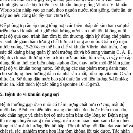
chính gây ra các bệnh trên là vi khuẩn thuộc giống Vibrio. Vi khuẩn
Vibrio xâm nhập vào ao nuôi theo nguồn nước, tôm giống, thức ăn, từ
đáy ao nếu công tác tẩy dọn chưa tốt.
Để phòng trị cần áp dụng tổng hợp các biện pháp để kìm hãm sự phát
triển của vi khuẩn như giữ chất lượng nước ao nuôi tốt, không nuôi
mật độ quá cao, tránh làm tôm bị tổn thương, định kỳ dùng chế phẩm
vi sinh để giảm hàm lượng chất hữu cơ trong ao nuôi. Giảm độ mặn
nước xuống 15-20‰ có thể hạn chế vi khuẩn Vibrio phát triển, tăng
sức đề kháng bằng quản lý môi trường tốt và bổ sung vitamin C, A, E.
Bệnh vi khuẩn thường xảy ra khi nước ao bẩn, tôm yếu, vì vậy nên áp
dụng đồng thời các biện pháp siphon đáy, thay nước mới để làm giảm
mật độ vi khuẩn trong nước. Sử dụng các sản phẩm trong danh mục
cho sử dụng theo hướng dẫn của nhà sản xuất, bổ sung vitamin C vào
thức ăn. Sử dụng dầu mực bao gói thức ăn với liều lượng 5-10ml/kg
thức ăn, kích thích lột xác bằng Saponine 10-15g/m3.
5. Bệnh do vi khuẩn dạng sợi
Bệnh thường gặp ở ao nuôi có hàm lượng chất hữu cơ cao, mật độ
nuôi dày. Bệnh có biểu hiện mang tôm biến đen hoặc biến màu nâu,
các chân ngực và chân bơi có màu xám bám đầy lông tơ. Bệnh nặng
thì mang chuyển sang màu vàng, màu xám hoặc màu xanh bám nhiều
lông tơ làm ảnh hưởng đến hô hấp. Tôm thường nổi đầu, dạt vào bờ và
chết rải rác, nghiêm trọng hơn làm tôm không lột xác được. Tác nhân