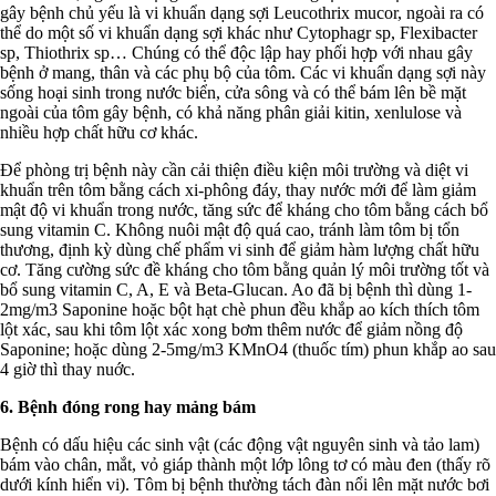
gây bệnh chủ yếu là vi khuẩn dạng sợi Leucothrix mucor, ngoài ra có
thể do một số vi khuẩn dạng sợi khác như Cytophagr sp, Flexibacter
sp, Thiothrix sp… Chúng có thể độc lập hay phối hợp với nhau gây
bệnh ở mang, thân và các phụ bộ của tôm. Các vi khuẩn dạng sợi này
sống hoại sinh trong nước biển, cửa sông và có thể bám lên bề mặt
ngoài của tôm gây bệnh, có khả năng phân giải kitin, xenlulose và
nhiều hợp chất hữu cơ khác.
Để phòng trị bệnh này cần cải thiện điều kiện môi trường và diệt vi
khuẩn trên tôm bằng cách xi-phông đáy, thay nước mới để làm giảm
mật độ vi khuẩn trong nước, tăng sức để kháng cho tôm bằng cách bổ
sung vitamin C. Không nuôi mật độ quá cao, tránh làm tôm bị tổn
thương, định kỳ dùng chế phẩm vi sinh để giảm hàm lượng chất hữu
cơ. Tăng cường sức đề kháng cho tôm bằng quản lý môi trường tốt và
bổ sung vitamin C, A, E và Beta-Glucan. Ao đã bị bệnh thì dùng 1-
2mg/m3 Saponine hoặc bột hạt chè phun đều khắp ao kích thích tôm
lột xác, sau khi tôm lột xác xong bơm thêm nước để giảm nồng độ
Saponine; hoặc dùng 2-5mg/m3 KMnO4 (thuốc tím) phun khắp ao sau
4 giờ thì thay nuớc.
6. Bệnh đóng rong hay mảng bám
Bệnh có dấu hiệu các sinh vật (các động vật nguyên sinh và tảo lam)
bám vào chân, mắt, vỏ giáp thành một lớp lông tơ có màu đen (thấy rõ
dưới kính hiển vi). Tôm bị bệnh thường tách đàn nổi lên mặt nước bơi