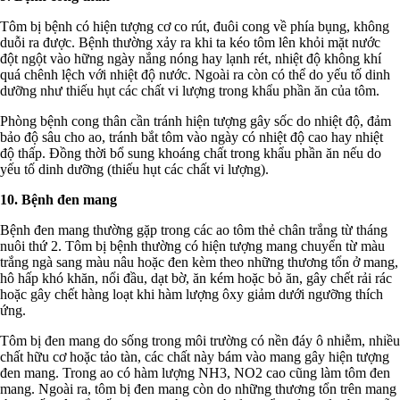
Tôm bị bệnh có hiện tượng cơ co rút, đuôi cong về phía bụng, không
duỗi ra được. Bệnh thường xảy ra khi ta kéo tôm lên khỏi mặt nước
đột ngột vào hững ngày nắng nóng hay lạnh rét, nhiệt độ không khí
quá chênh lệch với nhiệt độ nước. Ngoài ra còn có thể do yếu tố dinh
dưỡng như thiếu hụt các chất vi lượng trong khẩu phần ăn của tôm.
Phòng bệnh cong thân cần tránh hiện tượng gây sốc do nhiệt độ, đảm
bảo độ sâu cho ao, tránh bắt tôm vào ngày có nhiệt độ cao hay nhiệt
độ thấp. Đồng thời bổ sung khoáng chất trong khẩu phần ăn nếu do
yếu tố dinh dưỡng (thiếu hụt các chất vi lượng).
10. Bệnh đen mang
Bệnh đen mang thường gặp trong các ao tôm thẻ chân trắng từ tháng
nuôi thứ 2. Tôm bị bệnh thường có hiện tượng mang chuyển từ màu
trắng ngà sang màu nâu hoặc đen kèm theo những thương tổn ở mang,
hô hấp khó khăn, nổi đầu, dạt bờ, ăn kém hoặc bỏ ăn, gây chết rải rác
hoặc gây chết hàng loạt khi hàm lượng ôxy giảm dưới ngưỡng thích
ứng.
Tôm bị đen mang do sống trong môi trường có nền đáy ô nhiễm, nhiều
chất hữu cơ hoặc tảo tàn, các chất này bám vào mang gây hiện tượng
đen mang. Trong ao có hàm lượng NH3, NO2 cao cũng làm tôm đen
mang. Ngoài ra, tôm bị đen mang còn do những thương tổn trên mang