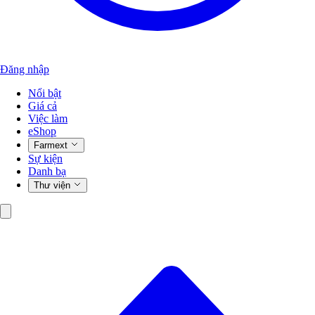
Đăng nhập
Nổi bật
Giá cả
Việc làm
eShop
Farmext
Sự kiện
Danh bạ
Thư viện