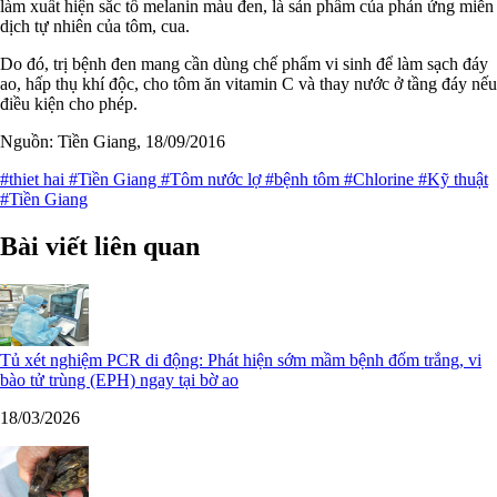
làm xuất hiện sắc tố melanin màu đen, là sản phẩm của phản ứng miễn
dịch tự nhiên của tôm, cua.
Do đó, trị bệnh đen mang cần dùng chế phẩm vi sinh để làm sạch đáy
ao, hấp thụ khí độc, cho tôm ăn vitamin C và thay nước ở tầng đáy nếu
điều kiện cho phép.
Nguồn: Tiền Giang, 18/09/2016
#thiet hai
#Tiền Giang
#Tôm nước lợ
#bệnh tôm
#Chlorine
#Kỹ thuật
#Tiền Giang
Bài viết liên quan
Tủ xét nghiệm PCR di động: Phát hiện sớm mầm bệnh đốm trắng, vi
bào tử trùng (EPH) ngay tại bờ ao
18/03/2026