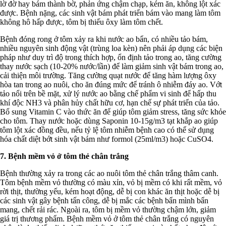
lờ đờ hay bám thành bờ, phản ứng chậm chạp, kém ăn, không lột xác
được. Bệnh nặng, các sinh vật bám phát triển bám vào mang làm tôm
không hô hấp được, tôm bị thiếu ôxy làm tôm chết.
Bệnh đóng rong ở tôm xảy ra khi nước ao bẩn, có nhiều tảo bám,
nhiều nguyên sinh động vật (trùng loa kèn) nên phải áp dụng các biện
pháp như duy trì độ trong thích hợp, ổn định tảo trong ao, tăng cường
thay nước sạch (10-20% nước/lần) để làm giảm sinh vật bám trong ao,
cải thiện môi trường. Tăng cường quạt nước để tăng hàm lượng ôxy
hòa tan trong ao nuôi, cho ăn đúng mức để tránh ô nhiễm đáy ao. Vớt
tảo nổi trên bề mặt, xử lý nước ao bằng chế phẩm vi sinh để hấp thu
khí độc NH3 và phân hủy chất hữu cơ, hạn chế sự phát triển của tảo.
Bổ sung Vitamin C vào thức ăn để giúp tôm giảm stress, tăng sức khỏe
cho tôm. Thay nước hoặc dùng Saponin 10-15g/m3 tạt khắp ao giúp
tôm lột xác đồng đều, nếu tỷ lệ tôm nhiễm bệnh cao có thể sử dụng
hóa chất diệt bớt sinh vật bám như formol (25ml/m3) hoặc CuSO4.
7. Bệnh mềm vỏ ở tôm thẻ chân trắng
Bệnh thường xảy ra trong các ao nuôi tôm thẻ chân trắng thâm canh.
Tôm bệnh mềm vỏ thường có màu xỉn, vỏ bị mềm có khi rất mềm, vỏ
rời thịt, thường yếu, kém hoạt động, dễ bị con khác ăn thịt hoặc dễ bị
các sinh vật gây bệnh tấn công, dễ bị mắc các bệnh bẩn mình bẩn
mang, chết rải rác. Ngoài ra, tôm bị mềm vỏ thường chậm lớn, giảm
giá trị thương phẩm. Bệnh mềm vỏ ở tôm thẻ chân trắng có nguyên