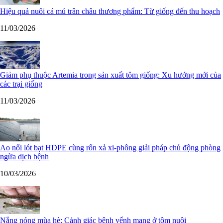
Hiệu quả nuôi cá mú trân châu thương phẩm: Từ giống đến thu hoạch
11/03/2026
Giảm phụ thuộc Artemia trong sản xuất tôm giống: Xu hướng mới của
các trại giống
11/03/2026
Ao nổi lót bạt HDPE cùng rốn xả xi-phông giải pháp chủ động phòng
ngừa dịch bệnh
10/03/2026
Nắng nóng mùa hè: Cảnh giác bệnh vểnh mang ở tôm nuôi