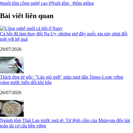
#nuôi tôm công nghệ cao
#Nuôi tôm
#tôm giống
Bài viết liên quan
Cá hồi đã làm thay đổi Na Uy, nhưng giờ đây quốc gia này phải đối
mặt với hệ quả
29/07/2026
Thích ứng từ gốc: "Làn gió mới" giúp ngư dân Timor-Leste vững
vàng trước biến đổi khí hậu
26/07/2026
Ngành tôm Thái Lan trước ngã rẽ: Từ lệnh cấm của Malaysia đến bài
toán tái cơ cấu bền vững