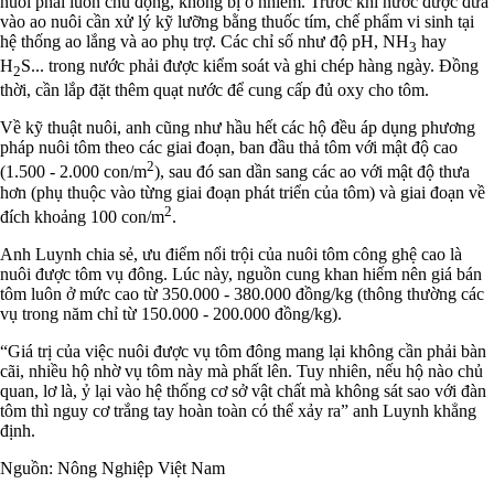
nuôi phải luôn chủ động, không bị ô nhiễm. Trước khi nước được đưa
vào ao nuôi cần xử lý kỹ lưỡng bằng thuốc tím, chế phẩm vi sinh tại
hệ thống ao lắng và ao phụ trợ. Các chỉ số như độ pH, NH
hay
3
H
S... trong nước phải được kiểm soát và ghi chép hàng ngày. Đồng
2
thời, cần lắp đặt thêm quạt nước để cung cấp đủ oxy cho tôm.
Về kỹ thuật nuôi, anh cũng như hầu hết các hộ đều áp dụng phương
pháp nuôi tôm theo các giai đoạn, ban đầu thả tôm với mật độ cao
2
(1.500 - 2.000 con/m
), sau đó san dần sang các ao với mật độ thưa
hơn (phụ thuộc vào từng giai đoạn phát triển của tôm) và giai đoạn về
2
đích khoảng 100 con/m
.
Anh Luynh chia sẻ, ưu điểm nổi trội của nuôi tôm công ghệ cao là
nuôi được tôm vụ đông. Lúc này, nguồn cung khan hiếm nên giá bán
tôm luôn ở mức cao từ 350.000 - 380.000 đồng/kg (thông thường các
vụ trong năm chỉ từ 150.000 - 200.000 đồng/kg).
“Giá trị của việc nuôi được vụ tôm đông mang lại không cần phải bàn
cãi, nhiều hộ nhờ vụ tôm này mà phất lên. Tuy nhiên, nếu hộ nào chủ
quan, lơ là, ỷ lại vào hệ thống cơ sở vật chất mà không sát sao với đàn
tôm thì nguy cơ trắng tay hoàn toàn có thể xảy ra” anh Luynh khẳng
định.
Nguồn: Nông Nghiệp Việt Nam