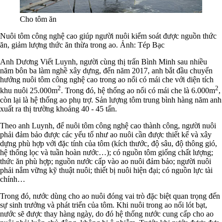
Cho tôm ăn
Nuôi tôm công nghệ cao giúp người nuôi kiểm soát được nguồn thức
ăn, giảm lượng thức ăn thừa trong ao. Ảnh: Tép Bạc
Anh Dương Viết Luynh, người cùng thị trấn Bình Minh sau nhiều
năm bôn ba làm nghề xây dựng, đến năm 2017, anh bắt đầu chuyển
hướng nuôi tôm công nghệ cao trong ao nổi có mái che với diện tích
2
2
khu nuôi 25.000m
. Trong đó, hệ thống ao nổi có mái che là 6.000m
,
còn lại là hệ thống ao phụ trợ. Sản lượng tôm trung bình hàng năm anh
xuất ra thị trường khoảng 40 - 45 tấn.
Theo anh Luynh, để nuôi tôm công nghệ cao thành công, người nuôi
phải đảm bảo được các yếu tố như ao nuôi cần được thiết kế và xây
dựng phù hợp với đặc tính của tôm (kích thước, độ sâu, độ thông gió,
hệ thống lọc và tuần hoàn nước…); có nguồn tôm giống chất lượng;
thức ăn phù hợp; nguồn nước cấp vào ao nuôi đảm bảo; người nuôi
phải nắm vững kỹ thuật nuôi; thiết bị nuôi hiện đại; có nguồn lực tài
chính…
Trong đó, nước dùng cho ao nuôi đóng vai trò đặc biệt quan trọng đến
sự sinh trưởng và phát triển của tôm. Khi nuôi trong ao nổi lót bạt,
nước sẽ được thay hàng ngày, do đó hệ thống nước cung cấp cho ao