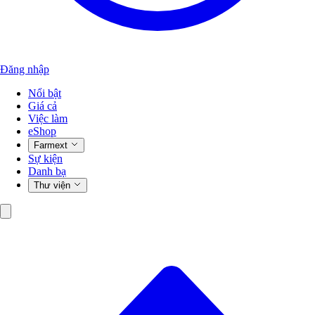
Đăng nhập
Nổi bật
Giá cả
Việc làm
eShop
Farmext
Sự kiện
Danh bạ
Thư viện