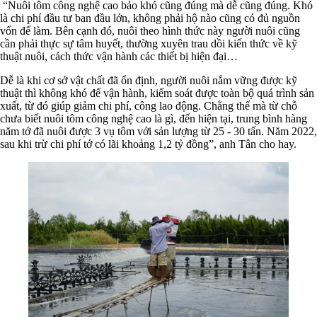
“Nuôi tôm công nghệ cao bảo khó cũng đúng mà dễ cũng đúng. Khó
là chi phí đầu tư ban đầu lớn, không phải hộ nào cũng có đủ nguồn
vốn để làm. Bên cạnh đó, nuôi theo hình thức này người nuôi cũng
cần phải thực sự tâm huyết, thường xuyên trau dồi kiến thức về kỹ
thuật nuôi, cách thức vận hành các thiết bị hiện đại…
Dễ là khi cơ sở vật chất đã ổn định, người nuôi nắm vững được kỹ
thuật thì không khó để vận hành, kiểm soát được toàn bộ quá trình sản
xuất, từ đó giúp giảm chi phí, công lao động. Chẳng thế mà từ chỗ
chưa biết nuôi tôm công nghệ cao là gì, đến hiện tại, trung bình hàng
năm tớ đã nuôi được 3 vụ tôm với sản lượng từ 25 - 30 tấn. Năm 2022,
sau khi trừ chi phí tớ có lãi khoảng 1,2 tỷ đồng”, anh Tân cho hay.