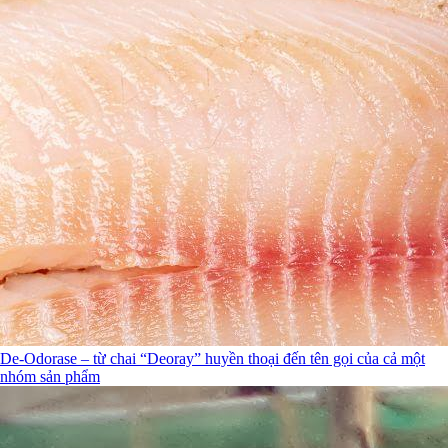
De-Odorase – từ chai “Deoray” huyền thoại đến tên gọi của cả một
nhóm sản phẩm