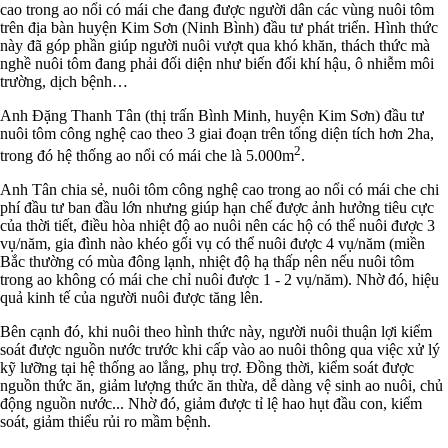
cao trong ao nổi có mái che đang được người dân các vùng nuôi tôm
trên địa bàn huyện Kim Sơn (Ninh Bình) đầu tư phát triển. Hình thức
này đã góp phần giúp người nuôi vượt qua khó khăn, thách thức mà
nghề nuôi tôm đang phải đối diện như biến đổi khí hậu, ô nhiễm môi
trường, dịch bệnh…
Anh Đặng Thanh Tân (thị trấn Bình Minh, huyện Kim Sơn) đầu tư
nuôi tôm công nghệ cao theo 3 giai đoạn trên tổng diện tích hơn 2ha,
2
trong đó hệ thống ao nổi có mái che là 5.000m
.
Anh Tân chia sẻ, nuôi tôm công nghệ cao trong ao nổi có mái che chi
phí đầu tư ban đầu lớn nhưng giúp hạn chế được ảnh hưởng tiêu cực
của thời tiết, điều hòa nhiệt độ ao nuôi nên các hộ có thể nuôi được 3
vụ/năm, gia đình nào khéo gối vụ có thể nuôi được 4 vụ/năm (miền
Bắc thường có mùa đông lạnh, nhiệt độ hạ thấp nên nếu nuôi tôm
trong ao không có mái che chỉ nuôi được 1 - 2 vụ/năm). Nhờ đó, hiệu
quả kinh tế của người nuôi được tăng lên.
Bên cạnh đó, khi nuôi theo hình thức này, người nuôi thuận lợi kiểm
soát được nguồn nước trước khi cấp vào ao nuôi thông qua việc xử lý
kỹ lưỡng tại hệ thống ao lắng, phụ trợ. Đồng thời, kiểm soát được
nguồn thức ăn, giảm lượng thức ăn thừa, dễ dàng vệ sinh ao nuôi, chủ
động nguồn nước... Nhờ đó, giảm được tỉ lệ hao hụt đầu con, kiểm
soát, giảm thiểu rủi ro mầm bệnh.