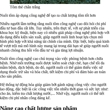
Tôm thẻ chân trắng
Nuôi tôm áp dụng công nghệ để tạo ra chất lượng tôm tốt hơn
Nhiều người lầm tưởng rằng nuôi tôm công nghệ cao đòi hỏi chi phí
đầu tư ban đầu rất lớn. Tuy nhiên, trên thực tế, với sự phát triển của
khoa học kỹ thuật, hiện nay có nhiều giải pháp công nghệ phù hợp với
đa dạng điều kiện sản xuất, giúp người nuôi linh hoạt lựa chọn mô
hình phù hợp với khả năng tài chính của mình. Đặc biệt, hiệu quả kinh
tế vượt trội mà mô hình này mang lại trong dài hạn sẽ giúp người nuôi
nhanh chóng thu hồi vốn đầu tư và gia tăng lợi nhuận.
Nuôi tôm công nghệ cao chú trọng vào việc phòng bệnh hơn chữa
bệnh. Nhờ môi trường nuôi được kiểm soát chặt chẽ, hạn chế tối đa
mầm bệnh, dịch bệnh, do đó, người nuôi có thể giảm thiểu việc sử
dụng thuốc trừ sâu và hóa chất, tiết kiệm chi phí và đảm bảo an toàn
cho sản phẩm.
Hệ thống tự động hóa giúp giảm bớt gánh nặng công việc cho người
lao động, đặc biệt là các công việc tốn nhiều thời gian và sức lực như:
cho ăn, kiểm tra chất lượng nước,... Nhờ vậy, người nuôi có thể tiết
kiệm chi phí nhân công đáng kể.
Nâng cao chất lượng sản phẩm