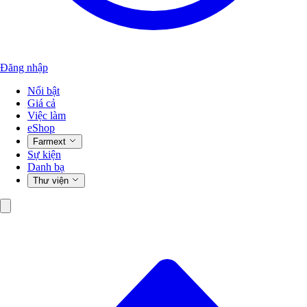
Đăng nhập
Nổi bật
Giá cả
Việc làm
eShop
Farmext
Sự kiện
Danh bạ
Thư viện