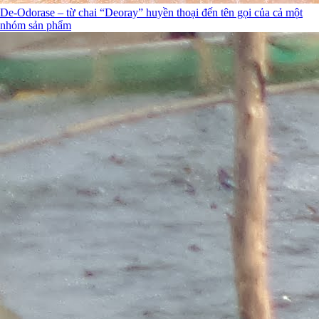
De-Odorase – từ chai “Deoray” huyền thoại đến tên gọi của cả một
nhóm sản phẩm