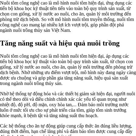
Nuôi tôm công nghệ cao là mô hình nuôi tôm hiện đại, ứng dụng các
tiến bộ khoa học kỹ thuật tiên tiến vào toàn bộ quy trình sản xuất, từ
chọn con giống, xử lý nước ao nuôi, cho ăn, quản lý môi trường đến
phòng trừ dịch bệnh. So với mô hình nuôi tôm truyền thống, nuôi tôm
công nghệ cao mang lại nhiều lợi ích vượt trội, góp phần đột phá
ngành nuôi trồng thủy sản Việt Nam.
Tăng năng suất và hiệu quả nuôi trồng
Nuôi tôm công nghệ cao là mô hình nuôi tôm hiện đại, áp dụng các
tiến bộ khoa học kỹ thuật vào toàn bộ quy trình sản xuất, từ chọn con
giống, xử lý nước ao nuôi, cho ăn, quản lý môi trường đến phòng trừ
dịch bệnh. Nhờ những ưu điểm vượt trội, mô hình này đang ngày càng
được ưa chuộng và góp phần gia tăng năng suất, hiệu quả sản xuất
trong ngành nuôi trồng thủy sản.
Nhờ hệ thống tự động hóa và các thiết bị giám sát hiện đại, người nuôi
có thể theo dõi và điều chỉnh chính xác các yếu tố quan trọng như
nhiệt độ, độ pH, độ mặn, oxy hòa tan,... Đảm bảo môi trường nước
luôn ở mức tối ưu cho sự phát triển của tôm, giúp tôm sinh trưởng
khỏe mạnh, ít bệnh tật và tăng năng suất thu hoạch.
Các hệ thống cho ăn tự động giúp cung cấp thức ăn đúng liều lượng,
đúng thời điểm, hạn chế lãng phí và đảm bảo tôm được cung cấp đầy