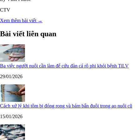
CTV
Xem thêm bài viết →
Bài viết liên quan
Ba việc người nuôi cần làm để cứu đàn cá rô phi khỏi bệnh TiLV
29/01/2026
Cách xử lý khi tôm bị đóng rong và bám bẩn đuôi trong ao nuôi cũ
15/01/2026