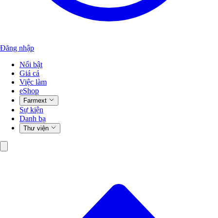
Đăng nhập
Nổi bật
Giá cả
Việc làm
eShop
Farmext
Sự kiện
Danh bạ
Thư viện