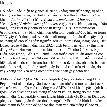
kháng sinh.
Nói cách khác, hiện nay, việc sử dụng kháng sinh để phòng, trị bệnh,
không còn hiệu quả, hầu hết vi khuẩn đều lờn thuốc. Năm 2024 vi
khuẩn
Vibrio
, với các chủng
V. parahaemolyticus
;
V. harveyi
;
V.vulnificus
;
V. alginolyticus
;
V. cholerae
gây ra các bệnh gan tụy, phân
trắng, lỏng ruột hay bệnh vi bào tử trùng EHP (
Enterocytozoon
hepatopenaei
) gây bệnh chậm lớn trên tôm, bệnh mờ đục hậu ấu trùng
TPD gây chết tôm postlarvae thả nuôi trong 1 – 2 tuần đầu, gây thiệt
hại nặng nề cho vùng tôm nguyên liệu khu vực Đồng Bằng Sông Cửu
Long. Trong 4 tháng đầu năm 2025, dịch bệnh trên vẫn gây thiệt hại
đáng kể cho khu vực nuôi tôm lớn nhất cả nước như Cà Mau, Bạc
Liêu, Sóc Trăng, Bến Tre…Nhiều loại thuốc diệt khuẩn được bà con
sử dụng trước nay như Chlorine, Vikon, Iodine, BKC…đến thời điểm
hiện tại, phần do chất lượng hóa chất không đảm bảo, phần do bà con
nuôi tôm sử dụng thường xuyên gây lờn hoá chất trên vi khuẩn, do
vậy không còn khả năng diệt những tác nhân gây bệnh trên.
AMPs viết tắt từ (AntiMicrobial Peptides) hay Peptide kháng khuẩn.
Peptide với nhiều dạng cấu trúc khác nhau như cấu trúc α, cấu trúc β,
cấu trúc vòng…Cơ chế tác động của AMPs lên vi khuẩn gây bệnh bao
gồm Cơ chế tác động lên màng tế bào vi khuẩn, trong đó mô hình
phanh gầu: Các peptide kháng khuẩn hình thành các lỗ chân lông cho
phép các thành phần tế bào thoát ra ngoài. Mô hình lỗ hình khuyên:
hình thành lỗ ổn định để phá vỡ tính toàn vẹn của màng tế bào vi