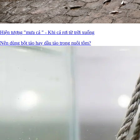
Hiện tượng "mưa cá " - Khi cá rơi từ trời xuống
Nên dùng bột tảo hay dầu tảo trong nuôi tôm?