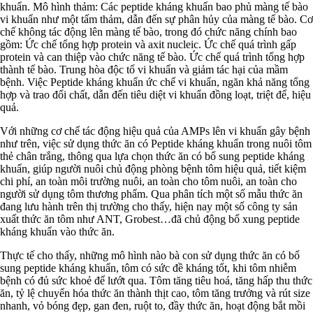
khuẩn. Mô hình thảm: Các peptide kháng khuẩn bao phủ màng tế bào
vi khuẩn như một tấm thảm, dẫn đến sự phân hủy của màng tế bào. Cơ
chế không tác động lên màng tế bào, trong đó chức năng chính bao
gồm: Ức chế tổng hợp protein và axit nucleic. Ức chế quá trình gấp
protein và can thiệp vào chức năng tế bào. Ức chế quá trình tổng hợp
thành tế bào. Trung hòa độc tố vi khuẩn và giảm tác hại của mầm
bệnh. Việc Peptide kháng khuẩn ức chế vi khuẩn, ngăn khả năng tổng
hợp và trao đổi chất, dẫn đến tiêu diệt vi khuẩn đồng loạt, triệt để, hiệu
quả.
Với những cơ chế tác động hiệu quả của AMPs lên vi khuẩn gây bệnh
như trên, việc sử dụng thức ăn có Peptide kháng khuẩn trong nuôi tôm
thẻ chân trắng, thông qua lựa chọn thức ăn có bổ sung peptide kháng
khuẩn, giúp người nuôi chủ động phòng bệnh tôm hiệu quả, tiết kiệm
chi phí, an toàn môi trường nuôi, an toàn cho tôm nuôi, an toàn cho
người sử dụng tôm thương phẩm. Qua phân tích một số mẫu thức ăn
đang lưu hành trên thị trường cho thấy, hiện nay một số công ty sản
xuất thức ăn tôm như ANT, Grobest…đã chủ động bổ xung peptide
kháng khuẩn vào thức ăn.
Thực tế cho thấy, những mô hình nào bà con sử dụng thức ăn có bổ
sung peptide kháng khuẩn, tôm có sức đề kháng tốt, khi tôm nhiễm
bệnh có đủ sức khoẻ để lướt qua. Tôm tăng tiêu hoá, tăng hấp thu thức
ăn, tỷ lệ chuyển hóa thức ăn thành thịt cao, tôm tăng trưởng và rút size
nhanh, vỏ bóng đẹp, gan đen, ruột to, đầy thức ăn, hoạt động bắt mồi