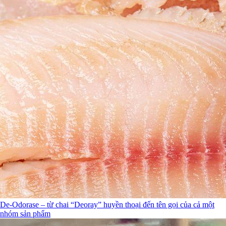
De-Odorase – từ chai “Deoray” huyền thoại đến tên gọi của cả một
nhóm sản phẩm