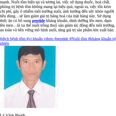
mạnh. Nuôi tôm hiện tại và tương lai, việc sử dụng thuốc, hoá chất,
phòng trị bệnh tôm không mang lại hiệu quả, ngoài ra, việc tốn kém
chi phí, gây ô nhiễm môi trường nuôi, ảnh hưởng đến sức khỏe người
tiêu dùng…sẽ làm giảm giá trị hàng hoá của mặt hàng này. Sử dụng
thức ăn có bổ sung
peptide
kháng khuẩn, dinh dưỡng lên men, đạm
lên men…là xu thế nuôi trồng thuỷ sản giảm tác động đến môi trường,
an toàn và bền vững mô hình nuôi, tăng giá trị sản phẩm khi xuất bán.
#dịch bệnh tôm
#vi khuẩn vibrio
#peptide
#Nuôi tôm
#kháng khuẩn tự
nhiên
Lý Vĩnh Phước