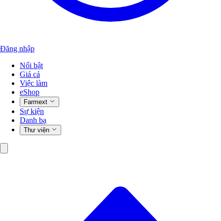
Đăng nhập
Nổi bật
Giá cả
Việc làm
eShop
Farmext
Sự kiện
Danh bạ
Thư viện