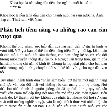
Khoa học là nền tảng đầu tiên cho ngành nuôi hải sâm
nước ta
Khoa học là nền tảng đầu tiên cho ngành nuôi hải sâm nước ta. Ảnh:
Tạp chí Thuỷ sản Việt Nam
Phân tích tiềm năng và những rào cản cần
vượt qua
Không thể phủ nhận, sức hấp dẫn của hải sâm đến từ giá trị kinh tế
vượt trội. Với giá bán có thể lên đến hàng triệu đồng mỗi kg, lợi nhuận
từ các mô hình nuôi hải sâm thường cao hơn đáng kể so với các đối
tượng nuôi truyền thống đầy rủi ro. Nhưng quan trọng hơn, giá trị của
hải sâm không chỉ nằm ở kinh tế. Chúng là một giải pháp cho bài toán
môi trường, một hướng chuyển đổi sinh kế bền vững cho ngư dân ven
bờ.
Tuy nhiên, hành trình đưa "nhân sâm biển" trở thành một ngành hàng
chủ lực vẫn còn đối mặt với những rào cản mang tính hệ thống. Nút
thắt lớn nhất chính là nguồn giống, dù đã tự chủ nhưng quy mô sản
xuất vẫn chưa thể đáp ứng hết nhu cầu mở rộng của toàn ngành. Bên
cạnh đó, kỹ thuật nuôi tuy không quá phức tạp nhưng đòi hỏi sự kiểm
soát môi trường nghiêm ngặt, vẫn là một thách thức với nhiều hộ dân
chưa được tập huấn bài bản. Chuỗi liên kết giữa người nuôi với các