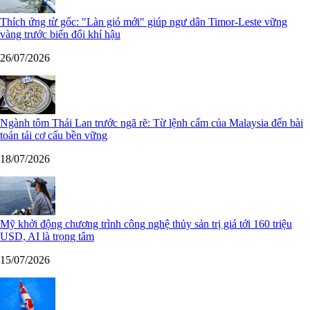
Thích ứng từ gốc: "Làn gió mới" giúp ngư dân Timor-Leste vững
vàng trước biến đổi khí hậu
26/07/2026
Ngành tôm Thái Lan trước ngã rẽ: Từ lệnh cấm của Malaysia đến bài
toán tái cơ cấu bền vững
18/07/2026
Mỹ khởi động chương trình công nghệ thủy sản trị giá tới 160 triệu
USD, AI là trọng tâm
15/07/2026