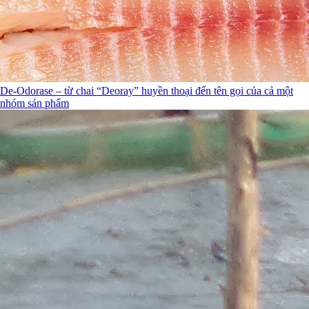
De-Odorase – từ chai “Deoray” huyền thoại đến tên gọi của cả một
nhóm sản phẩm