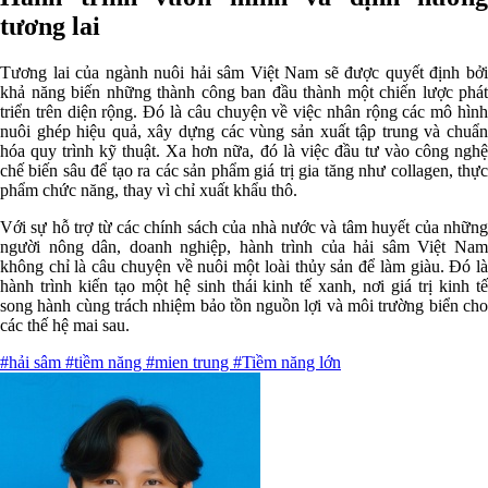
tương lai
Tương lai của ngành nuôi hải sâm Việt Nam sẽ được quyết định bởi
khả năng biến những thành công ban đầu thành một chiến lược phát
triển trên diện rộng. Đó là câu chuyện về việc nhân rộng các mô hình
nuôi ghép hiệu quả, xây dựng các vùng sản xuất tập trung và chuẩn
hóa quy trình kỹ thuật. Xa hơn nữa, đó là việc đầu tư vào công nghệ
chế biến sâu để tạo ra các sản phẩm giá trị gia tăng như collagen, thực
phẩm chức năng, thay vì chỉ xuất khẩu thô.
Với sự hỗ trợ từ các chính sách của nhà nước và tâm huyết của những
người nông dân, doanh nghiệp, hành trình của hải sâm Việt Nam
không chỉ là câu chuyện về nuôi một loài thủy sản để làm giàu. Đó là
hành trình kiến tạo một hệ sinh thái kinh tế xanh, nơi giá trị kinh tế
song hành cùng trách nhiệm bảo tồn nguồn lợi và môi trường biển cho
các thế hệ mai sau.
#hải sâm
#tiềm năng
#mien trung
#Tiềm năng lớn