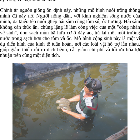
Chính từ nguồn giống ổn định này, những mô hình nuôi trồng thông
minh đã nảy nở. Người nông dân, với kinh nghiệm sông nước của
mình, đã khéo léo nuôi ghép hải sâm cùng tôm sú, ốc hương. Hải sâm
không cần thức ăn, chúng lặng lẽ làm công việc của một "công nhân
vệ sinh", dọn sạch mùn bã hữu cơ ở đáy ao, trả lại một môi trường
nước trong sạch hơn cho tôm và ốc. Mô hình cộng sinh này là một ví
dụ điển hình của kinh tế tuần hoàn, nơi các loài vật hỗ trợ lẫn nhau,
giúp giảm thiểu rủi ro dịch bệnh, cắt giảm chi phí và tối ưu hóa lợi
nhuận trên cùng một diện tích.