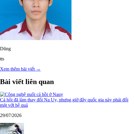
Dũng
tts
Xem thêm bài viết →
Bài viết liên quan
Cá hồi đã làm thay đổi Na Uy, nhưng giờ đây quốc gia này phải đối
mặt với hệ quả
29/07/2026