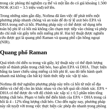
trong các phòng thí nghiệm cụ thể và một lần đo có giá khoảng 1.500
NOK (€143 ~ 3.5 triệu vnđ) trở lên.
Trong những năm gần đây, Nofima đã làm việc để phát triển một
phương pháp nhanh chóng và an toàn để đo tỷ lệ axit béo EPA và
DHA trong mỡ cá hồi. Phương pháp này có thể được sử dụng trên
toàn bộ phi lê cá hồi mà không cần chạm trực tiếp vào chúng và phép
đo chỉ mất vài giây trên mỗi miếng phi lê. Hai kỹ thuật được nghiên
cứu được gọi là quang phổ Raman và quang phổ cận hồng ngoại
(NIR).
Quang phổ Raman
Quá trình chỉ diễn ra trong vài giây, kỹ thuật này có thể định lượng
một số thành phần trong chất béo, bao gồm EPA và DHA. Thực hiện
bằng tia laser chiếu sáng miếng cá hồi phi lê, sau đó tiến hành quét
nhanh mà không cần bất kỳ hình thức tiếp xúc vật lý nào.
Nofima đã thử nghiệm phương pháp này trên cá hồi từ một số địa
điểm và chế độ cho ăn khác nhau và cho kết quả rất chính xác. EPA +
DHA có thể được đo với độ chính xác xấp xỉ ± 0,5 phần trăm tổng
lượng chất béo. Phạm vi biến thể điển hình của EPA + DHA trong cá
hồi là 4 - 12% tổng lượng chất béo. Cho đến ngày nay, phương pháp
này rất tuyệt vời trong việc thực hiện các phép đo nhanh trong phòng