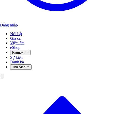
Đăng nhập
Nổi bật
Giá cả
Việc làm
eShop
Farmext
Sự kiện
Danh bạ
Thư viện