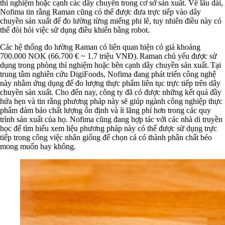
thí nghiệm hoặc cạnh các dây chuyền trong cơ sở sản xuất. Về lâu dài,
Nofima tin rằng Raman cũng có thể được đưa trực tiếp vào dây
chuyền sản xuất để đo lường từng miếng phi lê, tuy nhiên điều này có
thể đòi hỏi việc sử dụng điều khiển bằng robot.
Các hệ thống đo lường Raman có liên quan hiện có giá khoảng
700.000 NOK (66.700 € ~ 1.7 triệu VNĐ). Raman chủ yếu được sử
dụng trong phòng thí nghiệm hoặc bên cạnh dây chuyền sản xuất. Tại
trung tâm nghiên cứu DigiFoods, Nofima đang phát triển công nghệ
này nhằm ứng dụng để đo lượng thực phẩm liên tục trực tiếp trên dây
chuyền sản xuất. Cho đến nay, công ty đã có được những kết quả đầy
hứa hẹn và tin rằng phương pháp này sẽ giúp ngành công nghiệp thực
phẩm đảm bảo chất lượng ổn định và ít lãng phí hơn trong các quy
trình sản xuất của họ. Nofima cũng đang hợp tác với các nhà di truyền
học để tìm hiểu xem liệu phương pháp này có thể được sử dụng trực
tiếp trong công việc nhân giống để chọn cá có thành phần chất béo
mong muốn hay không.