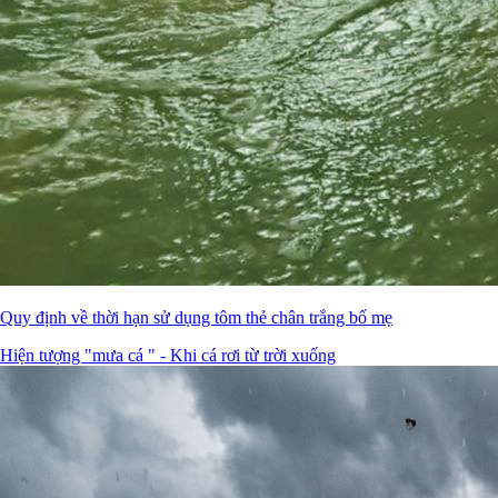
Quy định về thời hạn sử dụng tôm thẻ chân trắng bố mẹ
Hiện tượng "mưa cá " - Khi cá rơi từ trời xuống