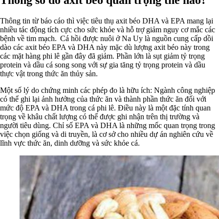
Thông tin từ báo cáo thì việc tiêu thụ axit béo DHA và EPA mang lại
nhiều tác động tích cực cho sức khỏe và hỗ trợ giảm nguy cơ mắc các
bệnh về tim mạch. Cá hồi được nuôi ở Na Uy là nguồn cung cấp dồi
dào các axit béo EPA và DHA này mặc dù lượng axit béo này trong
các mặt hàng phi lê gần đây đã giảm. Phần lớn là sụt giảm tỷ trọng
protein và dầu cá song song với sự gia tăng tỷ trọng protein và dầu
thực vật trong thức ăn thủy sản.
Một số lý do chứng minh các phép đo là hữu ích: Ngành công nghiệp
có thể ghi lại ảnh hưởng của thức ăn và thành phần thức ăn đối với
mức độ EPA và DHA trong cá phi lê. Điều này là một đặc tính quan
trọng về khâu chất lượng có thể được ghi nhận trên thị trường và
người tiêu dùng. Chỉ số EPA và DHA là những mốc quan trọng trong
việc chọn giống và di truyền, là cơ sở cho nhiều dự án nghiên cứu về
lĩnh vực thức ăn, dinh dưỡng và sức khỏe cá.