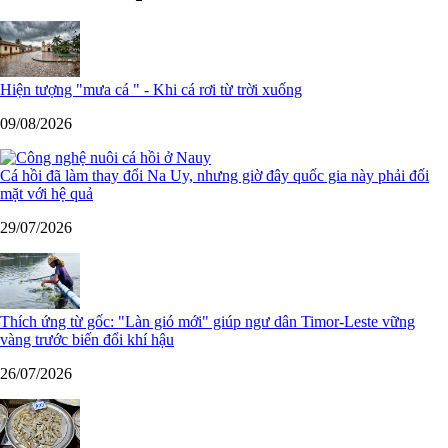
Hiện tượng "mưa cá " - Khi cá rơi từ trời xuống
09/08/2026
Cá hồi đã làm thay đổi Na Uy, nhưng giờ đây quốc gia này phải đối
mặt với hệ quả
29/07/2026
Thích ứng từ gốc: "Làn gió mới" giúp ngư dân Timor-Leste vững
vàng trước biến đổi khí hậu
26/07/2026