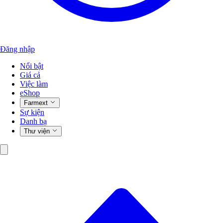
Đăng nhập
Nổi bật
Giá cả
Việc làm
eShop
Farmext
Sự kiện
Danh bạ
Thư viện