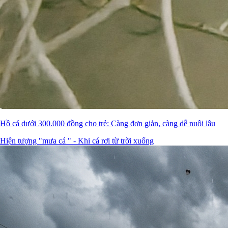
Hồ cá dưới 300.000 đồng cho trẻ: Càng đơn giản, càng dễ nuôi lâu
Hiện tượng "mưa cá " - Khi cá rơi từ trời xuống